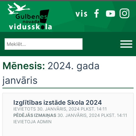
Izlaist
VIS
FB
YT
IG
Mēnesis:
2024. gada
janvāris
Izglītības izstāde Skola 2024
IEVIETOTS
30. JANVĀRIS, 2024 PLKST. 14:11
PĒDĒJĀS IZMAIŅAS
30. JANVĀRIS, 2024 PLKST. 14:11
IEVIETOJA
ADMIN