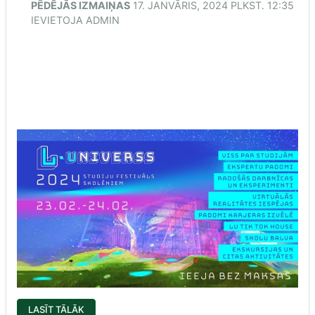
PĒDĒJĀS IZMAIŅAS
17. JANVĀRIS, 2024 PLKST. 12:35
IEVIETOJA
ADMIN
“LATVIJAS
LASĪT TĀLĀK