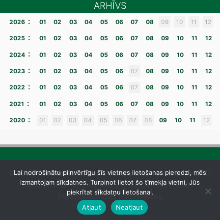
ARHĪVS
:
2026
01
02
03
04
05
06
07
08
09
10
11
12
:
2025
01
02
03
04
05
06
07
08
09
10
11
12
:
2024
01
02
03
04
05
06
07
08
09
10
11
12
:
2023
01
02
03
04
05
06
07
08
09
10
11
12
:
2022
01
02
03
04
05
06
07
08
09
10
11
12
:
2021
01
02
03
04
05
06
07
08
09
10
11
12
:
2020
01
02
03
04
05
06
07
08
09
10
11
12
©2026 Gulbenes novada vidusskola
– [Skolas iela 10,
Lai nodrošinātu pilnvērtīgu šīs vietnes lietošanas pieredzi, mēs
izmantojam sīkdatnes. Turpinot lietot šo tīmekļa vietni, Jūs
Skolas iela 12, Līkā iela 21] Gulbene, LV-4401
piekrītat sīkdatņu lietošanai.
Piekļūstamības paziņojums
Atļaut
Neatļaut