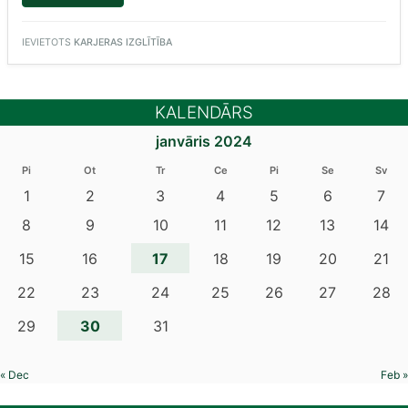
UNIVERSITĀTES
(LU)
PIEDĀVĀJUMS
SKOLĒNIEM “
IEVIETOTS
KARJERAS IZGLĪTĪBA
KALENDĀRS
janvāris 2024
Pi
Ot
Tr
Ce
Pi
Se
Sv
1
2
3
4
5
6
7
8
9
10
11
12
13
14
17
15
16
18
19
20
21
22
23
24
25
26
27
28
30
29
31
« Dec
Feb »