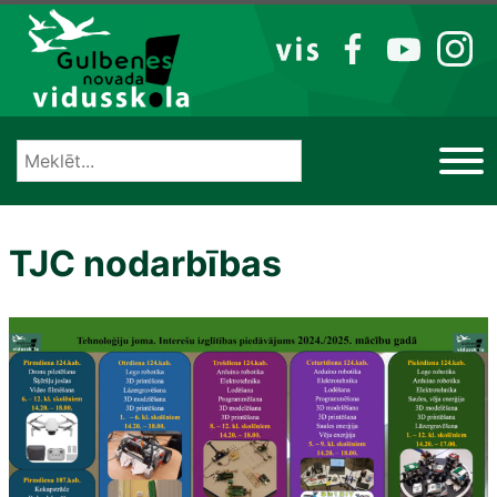
Izlaist
VIS
FB
YT
IG
TJC nodarbības