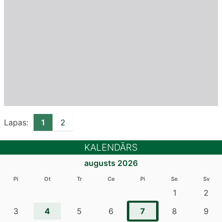
Lapas:
1
2
KALENDĀRS
augusts 2026
Pi
Ot
Tr
Ce
Pi
Se
Sv
1
2
4
7
3
5
6
8
9