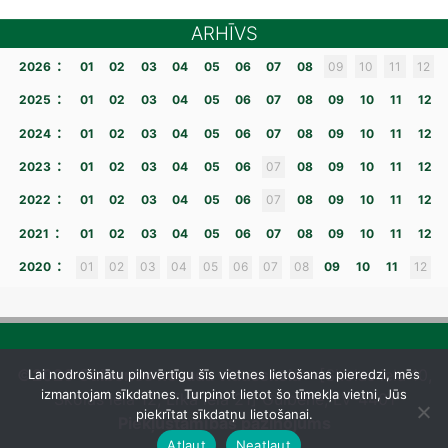
ARHĪVS
:
2026
01
02
03
04
05
06
07
08
09
10
11
12
:
2025
01
02
03
04
05
06
07
08
09
10
11
12
:
2024
01
02
03
04
05
06
07
08
09
10
11
12
:
2023
01
02
03
04
05
06
07
08
09
10
11
12
:
2022
01
02
03
04
05
06
07
08
09
10
11
12
:
2021
01
02
03
04
05
06
07
08
09
10
11
12
:
2020
01
02
03
04
05
06
07
08
09
10
11
12
©2026 Gulbenes novada vidusskola
– [Skolas iela 10,
Lai nodrošinātu pilnvērtīgu šīs vietnes lietošanas pieredzi, mēs
izmantojam sīkdatnes. Turpinot lietot šo tīmekļa vietni, Jūs
Skolas iela 12, Līkā iela 21] Gulbene, LV-4401
piekrītat sīkdatņu lietošanai.
Piekļūstamības paziņojums
Atļaut
Neatļaut