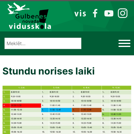
Izlaist
VIS
FB
YT
IG
Stundu norises laiki