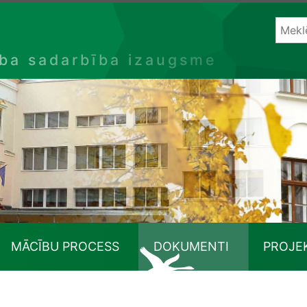
ība sadarbība izaugsme
MĀCĪBU PROCESS
DOKUMENTI
PROJE