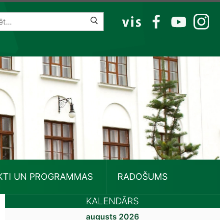
VIS
FB
YT
IG
KTI UN PROGRAMMAS
RADOŠUMS
KALENDĀRS
augusts 2026