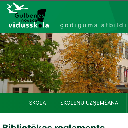
Izlaist
godīgums atbild
SKOLA
SKOLĒNU UZŅEMŠANA
Bibliotēkas reglaments