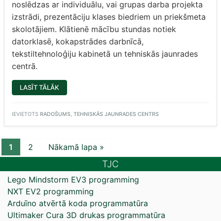
noslēdzas ar individuālu, vai grupas darba projekta
izstrādi, prezentāciju klases biedriem un priekšmeta
skolotājiem. Klātienē mācību stundas notiek
datorklasē, kokapstrādes darbnīcā,
tekstiltehnoloģiju kabinetā un tehniskās jaunrades
centrā.
“DIZAINS
LASĪT TĀLĀK
UN
TEHNOLOĢIJAS
GULBENES
NOVADA
IEVIETOTS
RADOŠUMS
,
TEHNISKĀS JAUNRADES CENTRS
VIDUSSKOLĀ”
1
2
Nākamā lapa »
TJC
Lego Mindstorm EV3 programming
NXT EV2 programming
Arduīno atvērtā koda programmatūra
Ultimaker Cura 3D drukas programmatūra