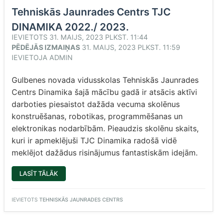
Tehniskās Jaunrades Centrs TJC
DINAMIKA 2022./ 2023.
IEVIETOTS
31. MAIJS, 2023 PLKST. 11:44
PĒDĒJĀS IZMAIŅAS
31. MAIJS, 2023 PLKST. 11:59
IEVIETOJA
ADMIN
Gulbenes novada vidusskolas Tehniskās Jaunrades
Centrs Dinamika šajā mācību gadā ir atsācis aktīvi
darboties piesaistot dažāda vecuma skolēnus
konstruēšanas, robotikas, programmēšanas un
elektronikas nodarbībām. Pieaudzis skolēnu skaits,
kuri ir apmeklējuši TJC Dinamika radošā vidē
meklējot dažādus risinājumus fantastiskām idejām.
“TEHNISKĀS
LASĪT TĀLĀK
JAUNRADES
CENTRS
TJC
DINAMIKA
IEVIETOTS
TEHNISKĀS JAUNRADES CENTRS
2022./
2023.”