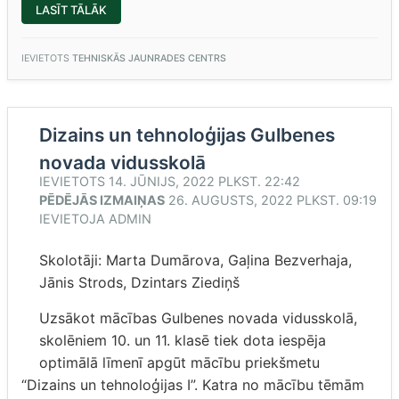
“TEHNISKAJĀ
LASĪT TĀLĀK
JAUNRADES
CENTRĀ
LEGO
KONSTRUKCIJAS”
IEVIETOTS
TEHNISKĀS JAUNRADES CENTRS
Dizains un tehnoloģijas Gulbenes
novada vidusskolā
IEVIETOTS
14. JŪNIJS, 2022 PLKST. 22:42
PĒDĒJĀS IZMAIŅAS
26. AUGUSTS, 2022 PLKST. 09:19
IEVIETOJA
ADMIN
Skolotāji: Marta Dumārova, Gaļina Bezverhaja,
Jānis Strods, Dzintars Ziediņš
Uzsākot mācības Gulbenes novada vidusskolā,
skolēniem 10. un 11. klasē tiek dota iespēja
optimālā līmenī apgūt mācību priekšmetu
“Dizains un tehnoloģijas I”. Katra no mācību tēmām