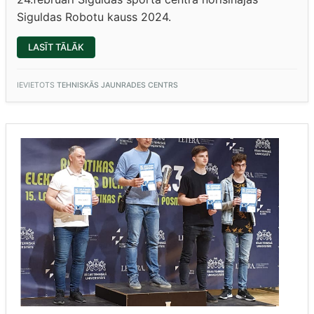
Siguldas Robotu kauss 2024.
“SIGULDAS
LASĪT TĀLĀK
ROBOTU
KAUSS
2024”
IEVIETOTS
TEHNISKĀS JAUNRADES CENTRS