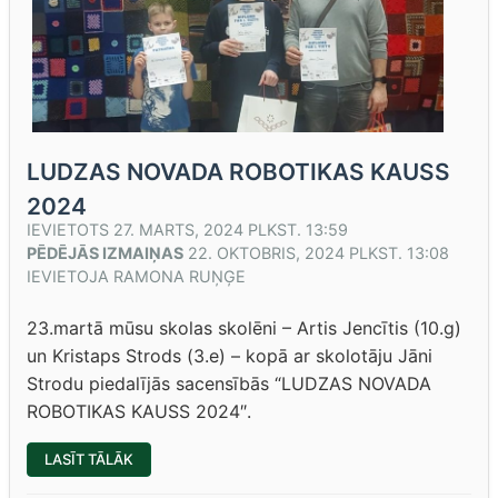
LUDZAS NOVADA ROBOTIKAS KAUSS
2024
IEVIETOTS
27. MARTS, 2024 PLKST. 13:59
PĒDĒJĀS IZMAIŅAS
22. OKTOBRIS, 2024 PLKST. 13:08
IEVIETOJA
RAMONA RUŅĢE
23.martā mūsu skolas skolēni – Artis Jencītis (10.g)
un Kristaps Strods (3.e) – kopā ar skolotāju Jāni
Strodu piedalījās sacensībās “LUDZAS NOVADA
ROBOTIKAS KAUSS 2024″.
“LUDZAS
LASĪT TĀLĀK
NOVADA
ROBOTIKAS