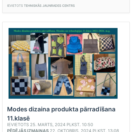
KAUSS
2024”
IEVIETOTS
TEHNISKĀS JAUNRADES CENTRS
Modes dizaina produkta pārradīšana
11.klasē
IEVIETOTS
25. MARTS, 2024 PLKST. 10:50
PĒDĒJĀS IZMAIŅAS
22. OKTOBRIS, 2024 PLKST. 13:08