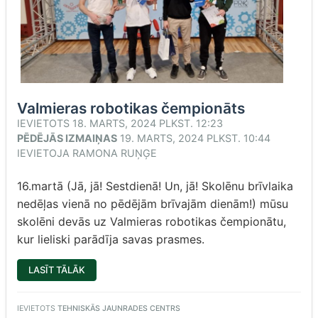
Valmieras robotikas čempionāts
IEVIETOTS
18. MARTS, 2024 PLKST. 12:23
PĒDĒJĀS IZMAIŅAS
19. MARTS, 2024 PLKST. 10:44
IEVIETOJA
RAMONA RUŅĢE
16.martā (Jā, jā! Sestdienā! Un, jā! Skolēnu brīvlaika
nedēļas vienā no pēdējām brīvajām dienām!) mūsu
skolēni devās uz Valmieras robotikas čempionātu,
kur lieliski parādīja savas prasmes.
“VALMIERAS
LASĪT TĀLĀK
ROBOTIKAS
ČEMPIONĀTS”
IEVIETOTS
TEHNISKĀS JAUNRADES CENTRS