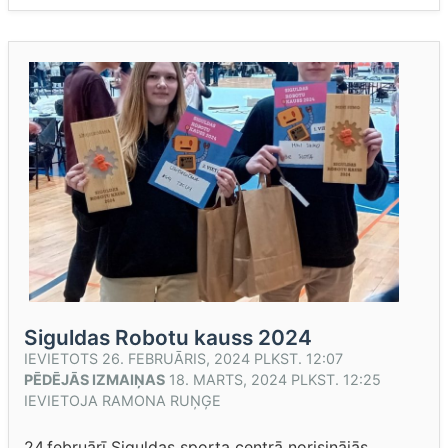
Siguldas Robotu kauss 2024
IEVIETOTS
26. FEBRUĀRIS, 2024 PLKST. 12:07
PĒDĒJĀS IZMAIŅAS
18. MARTS, 2024 PLKST. 12:25
IEVIETOJA
RAMONA RUŅĢE
24.februārī Siguldas sporta centrā norisinājās