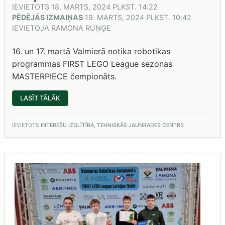
IEVIETOTS
18. MARTS, 2024 PLKST. 14:22
PĒDĒJĀS IZMAIŅAS
19. MARTS, 2024 PLKST. 10:42
IEVIETOJA
RAMONA RUŅĢE
16. un 17. martā Valmierā notika robotikas
programmas FIRST LEGO League sezonas
MASTERPIECE čempionāts.
“ROBOTIKAS
LASĪT TĀLĀK
PROGRAMMAS
FIRST
LEGO
LEAGUE
IEVIETOTS
INTEREŠU IZGLĪTĪBA
,
TEHNISKĀS JAUNRADES CENTRS
SEZONAS
MASTERPIECE
ČEMPIONĀTS”