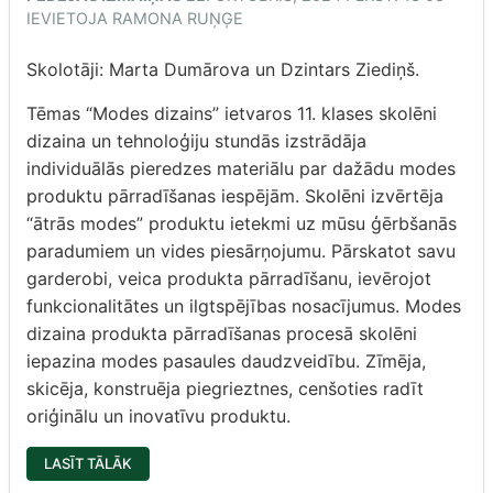
IEVIETOJA
RAMONA RUŅĢE
Skolotāji: Marta Dumārova un Dzintars Ziediņš.
Tēmas “Modes dizains” ietvaros 11. klases skolēni
dizaina un tehnoloģiju stundās izstrādāja
individuālās pieredzes materiālu par dažādu modes
produktu pārradīšanas iespējām. Skolēni izvērtēja
“ātrās modes” produktu ietekmi uz mūsu ģērbšanās
paradumiem un vides piesārņojumu. Pārskatot savu
garderobi, veica produkta pārradīšanu, ievērojot
funkcionalitātes un ilgtspējības nosacījumus. Modes
dizaina produkta pārradīšanas procesā skolēni
iepazina modes pasaules daudzveidību. Zīmēja,
skicēja, konstruēja piegrieztnes, cenšoties radīt
oriģinālu un inovatīvu produktu.
“MODES
LASĪT TĀLĀK
DIZAINA
PRODUKTA