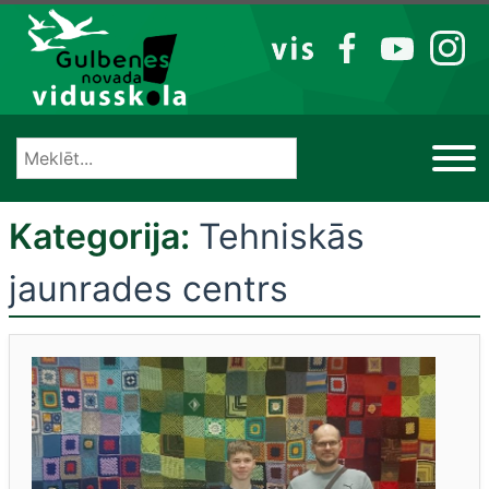
Izlaist
VIS
FB
YT
IG
Kategorija:
Tehniskās
jaunrades centrs