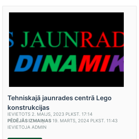
Tehniskajā jaunrades centrā Lego
konstrukcijas
IEVIETOTS
2. MAIJS, 2023 PLKST. 17:14
PĒDĒJĀS IZMAIŅAS
19. MARTS, 2024 PLKST. 11:43
IEVIETOJA
ADMIN