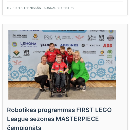
PĀRRADĪŠANA
11.KLASĒ”
IEVIETOTS
TEHNISKĀS JAUNRADES CENTRS
Robotikas programmas FIRST LEGO
League sezonas MASTERPIECE
čempionāts