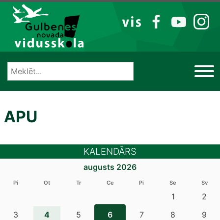
Izlaist
VIS
FB
YT
IG
APU
KALENDĀRS
augusts 2026
Pi
Ot
Tr
Ce
Pi
Se
Sv
1
2
4
3
5
6
7
8
9