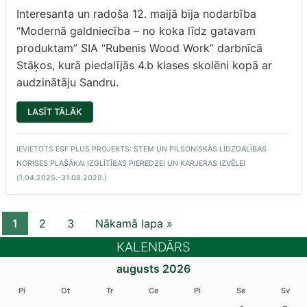
Interesanta un radoša 12. maijā bija nodarbība
“Modernā galdniecība – no koka līdz gatavam
produktam” SIA “Rubenis Wood Work” darbnīcā
Stāķos, kurā piedalījās 4.b klases skolēni kopā ar
audzinātāju Sandru.
“NO
LASĪT TĀLĀK
KOKA
LĪDZ
GATAVAM
PRODUKTAM”
IEVIETOTS
ESF PLUS PROJEKTS: STEM UN PILSONISKĀS LĪDZDALĪBAS
NORISES PLAŠĀKAI IZGLĪTĪBAS PIEREDZEI UN KARJERAS IZVĒLEI
(1.04.2025.-31.08.2028.)
1
2
3
Nākamā lapa »
KALENDĀRS
augusts 2026
Pi
Ot
Tr
Ce
Pi
Se
Sv