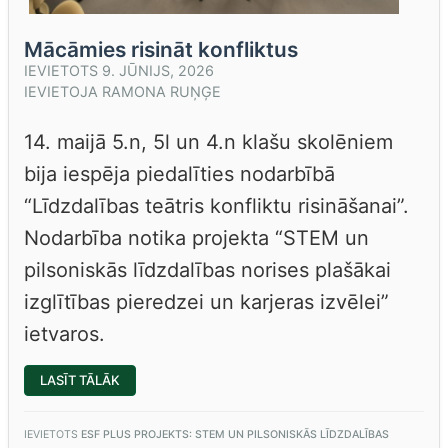
Mācāmies risināt konfliktus
IEVIETOTS
9. JŪNIJS, 2026
IEVIETOJA
RAMONA RUŅĢE
14. maijā 5.n, 5l un 4.n klašu skolēniem
bija iespēja piedalīties nodarbībā
“Līdzdalības teātris konfliktu risināšanai”.
Nodarbība notika projekta “STEM un
pilsoniskās līdzdalības norises plašākai
izglītības pieredzei un karjeras izvēlei”
ietvaros.
“MĀCĀMIES
LASĪT TĀLĀK
RISINĀT
KONFLIKTUS”
IEVIETOTS
ESF PLUS PROJEKTS: STEM UN PILSONISKĀS LĪDZDALĪBAS