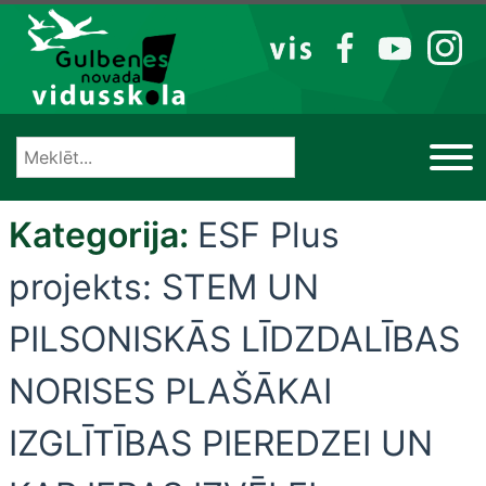
Izlaist
VIS
FB
YT
IG
Kategorija:
ESF Plus
projekts: STEM UN
PILSONISKĀS LĪDZDALĪBAS
NORISES PLAŠĀKAI
IZGLĪTĪBAS PIEREDZEI UN