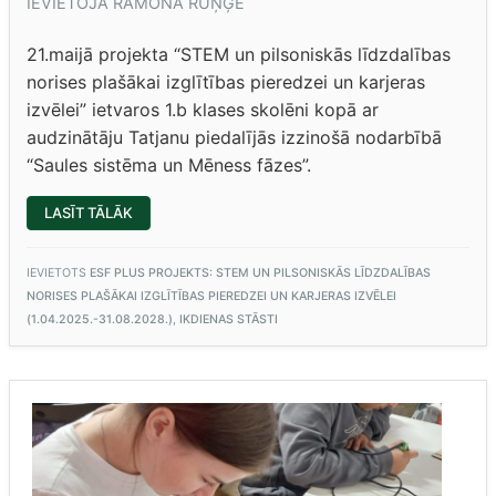
IEVIETOJA
RAMONA RUŅĢE
21.maijā projekta “STEM un pilsoniskās līdzdalības
norises plašākai izglītības pieredzei un karjeras
izvēlei” ietvaros 1.b klases skolēni kopā ar
audzinātāju Tatjanu piedalījās izzinošā nodarbībā
“Saules sistēma un Mēness fāzes”.
“1.B
LASĪT TĀLĀK
IEPAZĪST
KOSMOSU
UN
CIEMOJAS
IEVIETOTS
ESF PLUS PROJEKTS: STEM UN PILSONISKĀS LĪDZDALĪBAS
PIE
NORISES PLAŠĀKAI IZGLĪTĪBAS PIEREDZEI UN KARJERAS IZVĒLEI
DZĪVNIEKIEM”
(1.04.2025.-31.08.2028.)
,
IKDIENAS STĀSTI