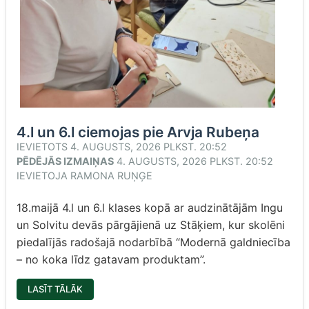
4.l un 6.l ciemojas pie Arvja Rubeņa
IEVIETOTS
4. AUGUSTS, 2026 PLKST. 20:52
PĒDĒJĀS IZMAIŅAS
4. AUGUSTS, 2026 PLKST. 20:52
IEVIETOJA
RAMONA RUŅĢE
18.maijā 4.l un 6.l klases kopā ar audzinātājām Ingu
un Solvitu devās pārgājienā uz Stāķiem, kur skolēni
piedalījās radošajā nodarbībā “Modernā galdniecība
– no koka līdz gatavam produktam”.
“4.L
LASĪT TĀLĀK
UN
6.L