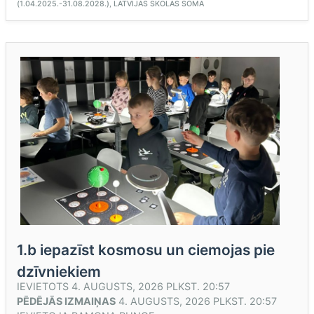
(1.04.2025.-31.08.2028.)
,
LATVIJAS SKOLAS SOMA
1.b iepazīst kosmosu un ciemojas pie
dzīvniekiem
IEVIETOTS
4. AUGUSTS, 2026 PLKST. 20:57
PĒDĒJĀS IZMAIŅAS
4. AUGUSTS, 2026 PLKST. 20:57