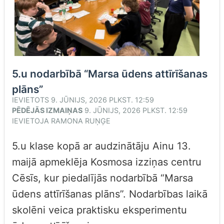
5.u nodarbībā “Marsa ūdens attīrīšanas
plāns”
IEVIETOTS
9. JŪNIJS, 2026 PLKST. 12:59
PĒDĒJĀS IZMAIŅAS
9. JŪNIJS, 2026 PLKST. 12:59
IEVIETOJA
RAMONA RUŅĢE
5.u klase kopā ar audzinātāju Ainu 13.
maijā apmeklēja Kosmosa izziņas centru
Cēsīs, kur piedalījās nodarbībā “Marsa
ūdens attīrīšanas plāns”. Nodarbības laikā
skolēni veica praktisku eksperimentu