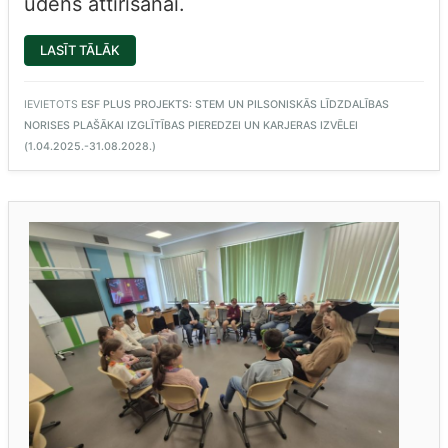
ūdens attīrīšanai.
“5.U
LASĪT TĀLĀK
NODARBĪBĀ
“MARSA
ŪDENS
ATTĪRĪŠANAS
IEVIETOTS
ESF PLUS PROJEKTS: STEM UN PILSONISKĀS LĪDZDALĪBAS
PLĀNS””
NORISES PLAŠĀKAI IZGLĪTĪBAS PIEREDZEI UN KARJERAS IZVĒLEI
(1.04.2025.-31.08.2028.)