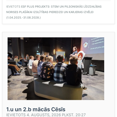
CIEMOJAS
PIE
IEVIETOTS
ESF PLUS PROJEKTS: STEM UN PILSONISKĀS LĪDZDALĪBAS
ARVJA
NORISES PLAŠĀKAI IZGLĪTĪBAS PIEREDZEI UN KARJERAS IZVĒLEI
RUBEŅA”
(1.04.2025.-31.08.2028.)
1.u un 2.b mācās Cēsīs
IEVIETOTS
4. AUGUSTS, 2026 PLKST. 20:27