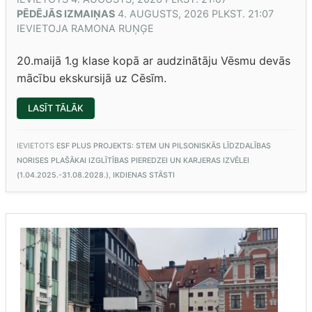
PĒDĒJĀS IZMAIŅAS
4. AUGUSTS, 2026 PLKST. 21:07
IEVIETOJA
RAMONA RUŅĢE
20.maijā 1.g klase kopā ar audzinātāju Vēsmu devās
mācību ekskursijā uz Cēsīm.
“1.G
LASĪT TĀLĀK
IEPAZĪST
KOSMOSU
UN
CIEMOJAS
IEVIETOTS
ESF PLUS PROJEKTS: STEM UN PILSONISKĀS LĪDZDALĪBAS
“RAKŠOS””
NORISES PLAŠĀKAI IZGLĪTĪBAS PIEREDZEI UN KARJERAS IZVĒLEI
(1.04.2025.-31.08.2028.)
,
IKDIENAS STĀSTI