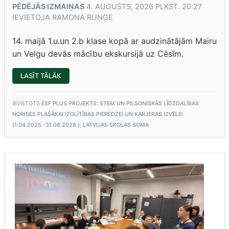
PĒDĒJĀS IZMAIŅAS
4. AUGUSTS, 2026 PLKST. 20:27
IEVIETOJA
RAMONA RUŅĢE
14. maijā 1.u.un 2.b klase kopā ar audzinātājām Mairu
un Velgu devās mācību ekskursijā uz Cēsīm.
“1.U
LASĪT TĀLĀK
UN
2.B
MĀCĀS
CĒSĪS”
IEVIETOTS
ESF PLUS PROJEKTS: STEM UN PILSONISKĀS LĪDZDALĪBAS
NORISES PLAŠĀKAI IZGLĪTĪBAS PIEREDZEI UN KARJERAS IZVĒLEI
(1.04.2025.-31.08.2028.)
,
LATVIJAS SKOLAS SOMA