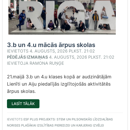
3.b un 4.u mācās ārpus skolas
IEVIETOTS
4. AUGUSTS, 2026 PLKST. 21:02
PĒDĒJĀS IZMAIŅAS
4. AUGUSTS, 2026 PLKST. 21:02
IEVIETOJA
RAMONA RUŅĢE
21.maijā 3.b un 4.u klases kopā ar audzinātājām
Lienīti un Aiju piedalījās izglītojošās aktivitātēs
ārpus skolas.
“3.B
LASĪT TĀLĀK
UN
4.U
MĀCĀS
ĀRPUS
IEVIETOTS
ESF PLUS PROJEKTS: STEM UN PILSONISKĀS LĪDZDALĪBAS
SKOLAS”
NORISES PLAŠĀKAI IZGLĪTĪBAS PIEREDZEI UN KARJERAS IZVĒLEI