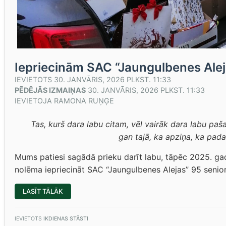
Iepriecinām SAC “Jaungulbenes Alej
IEVIETOTS
30. JANVĀRIS, 2026 PLKST. 11:33
PĒDĒJĀS IZMAIŅAS
30. JANVĀRIS, 2026 PLKST. 11:33
IEVIETOJA
RAMONA RUŅĢE
Tas, kurš dara labu citam, vēl vairāk dara labu paš
gan tajā, ka apziņa, ka padar
Mums patiesi sagādā prieku darīt labu, tāpēc 2025. g
nolēma iepriecināt SAC “Jaungulbenes Alejas” 95 senior
“IEPRIECINĀM
LASĪT TĀLĀK
SAC
“JAUNGULBENES
ALEJAS”
SENIORUS”
IEVIETOTS
IKDIENAS STĀSTI