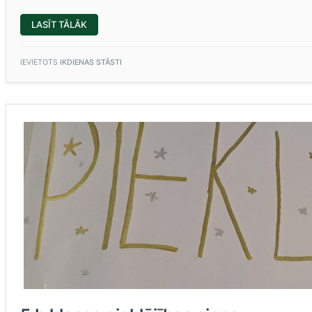
“100
LASĪT TĀLĀK
DIENAS
SKOLĀ”
IEVIETOTS
IKDIENAS STĀSTI