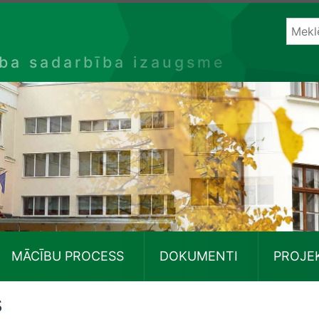
ība sadarbība izaugsme
MĀCĪBU PROCESS
DOKUMENTI
PROJE
s