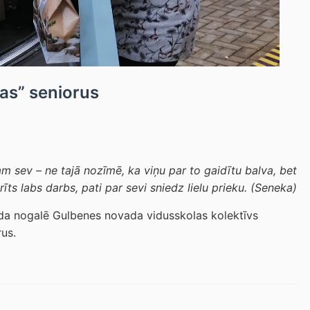
as” seniorus
am sev – ne tajā nozīmē, ka viņu par to gaidītu balva, bet
īts labs darbs, pati par sevi sniedz lielu prieku.
(Seneka)
ada nogalē Gulbenes novada vidusskolas kolektīvs
us.