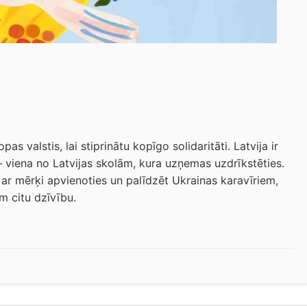
!
as valstis, lai stiprinātu kopīgo solidaritāti. Latvija ir
 viena no Latvijas skolām, kura uzņemas uzdrīkstēties.
a ar mērķi apvienoties un palīdzēt Ukrainas karavīriem,
em citu dzīvību.