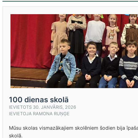
100 dienas skolā
IEVIETOTS
30. JANVĀRIS, 2026
IEVIETOJA
RAMONA RUŅĢE
Mūsu skolas vismazākajiem skolēniem šodien bija īpaša
skolā.