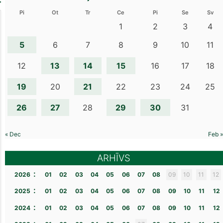
Pi
Ot
Tr
Ce
Pi
Se
Sv
1
2
3
4
5
6
7
8
9
10
11
13
14
15
12
16
17
18
19
21
20
22
23
24
25
26
27
29
30
28
31
« Dec
Feb »
ARHĪVS
:
2026
01
02
03
04
05
06
07
08
09
10
11
12
:
2025
01
02
03
04
05
06
07
08
09
10
11
12
:
2024
01
02
03
04
05
06
07
08
09
10
11
12