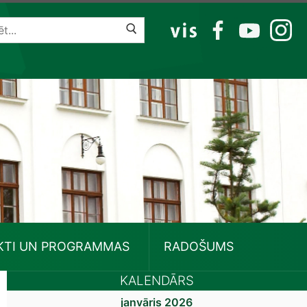
VIS
FB
YT
IG
KTI UN PROGRAMMAS
RADOŠUMS
KALENDĀRS
janvāris 2026