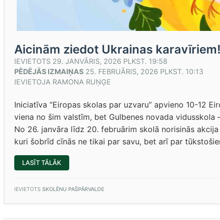
Aicinām ziedot Ukrainas karavīriem
IEVIETOTS
29. JANVĀRIS, 2026 PLKST. 19:58
PĒDĒJĀS IZMAIŅAS
25. FEBRUĀRIS, 2026 PLKST. 10:13
IEVIETOJA
RAMONA RUŅĢE
Iniciatīva “Eiropas skolas par uzvaru” apvieno 10-12 Eirop
viena no šim valstīm, bet Gulbenes novada vidusskola –
No 26. janvāra līdz 20. februārim skolā norisinās akcij
kuri šobrīd cīnās ne tikai par savu, bet arī par tūkstoši
“AICINĀM
LASĪT TĀLĀK
ZIEDOT
UKRAINAS
KARAVĪRIEM!”
IEVIETOTS
SKOLĒNU PAŠPĀRVALDE