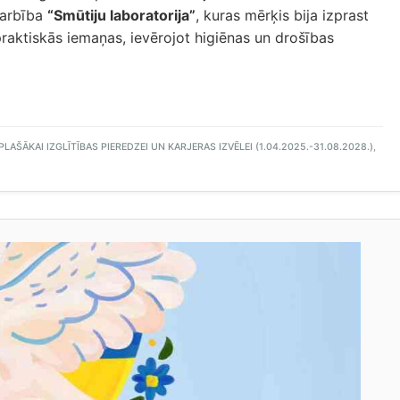
darbība
“Smūtiju laboratorija”
, kuras mērķis bija izprast
raktiskās iemaņas, ievērojot higiēnas un drošības
AŠĀKAI IZGLĪTĪBAS PIEREDZEI UN KARJERAS IZVĒLEI (1.04.2025.-31.08.2028.)
,