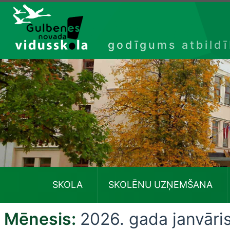
Izlaist
godīgums atbild
SKOLA
SKOLĒNU UZŅEMŠANA
Mēnesis:
2026. gada janvāri