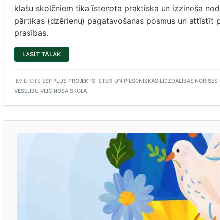
klašu skolēniem tika īstenota praktiska un izzinoša no
pārtikas (dzērienu) pagatavošanas posmus un attīstīt p
prasības.
““SMŪTIJU
LASĪT TĀLĀK
LABORATORIJA”
3.KLAŠU
SKOLĒNIEM”
IEVIETOTS
ESF PLUS PROJEKTS: STEM UN PILSONISKĀS LĪDZDALĪBAS NORISES PL
VESELĪBU VEICINOŠA SKOLA