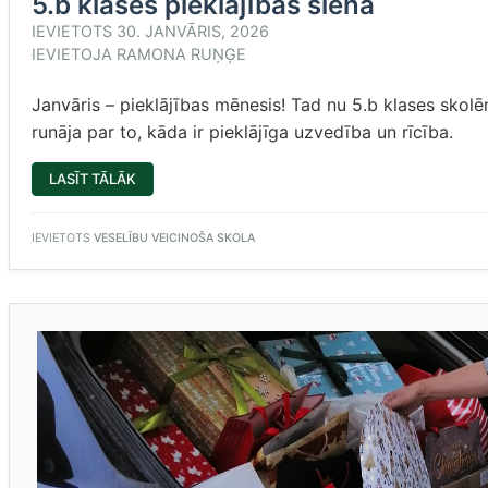
5.b klases pieklājības siena
IEVIETOTS
30. JANVĀRIS, 2026
IEVIETOJA
RAMONA RUŅĢE
Janvāris – pieklājības mēnesis! Tad nu 5.b klases skol
runāja par to, kāda ir pieklājīga uzvedība un rīcība.
“5.B
LASĪT TĀLĀK
KLASES
PIEKLĀJĪBAS
SIENA”
IEVIETOTS
VESELĪBU VEICINOŠA SKOLA