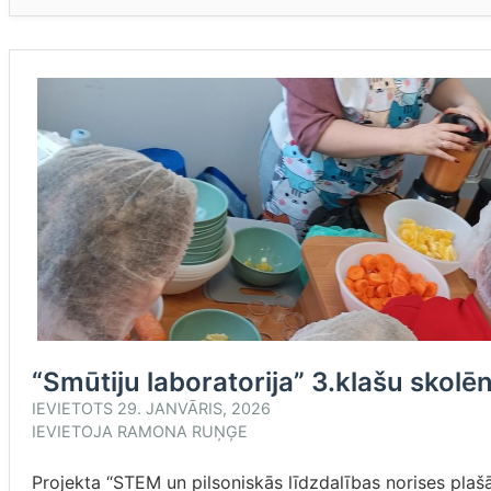
“Smūtiju laboratorija” 3.klašu skolē
IEVIETOTS
29. JANVĀRIS, 2026
IEVIETOJA
RAMONA RUŅĢE
Projekta “STEM un pilsoniskās līdzdalības norises plašāk