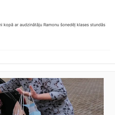
ēni kopā ar audzinātāju Ramonu šonedēļ klases stundās