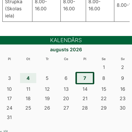
Strupka
8.00-
8.00-
8.00-
8.00-1
(Skolas
16.00
16.00
16.00
iela)
KALENDĀRS
augusts 2026
Pi
Ot
Tr
Ce
Pi
Se
Sv
1
2
4
7
3
5
6
8
9
10
11
12
13
14
15
16
17
18
19
20
21
22
23
24
25
26
27
28
29
30
31
« Jūl