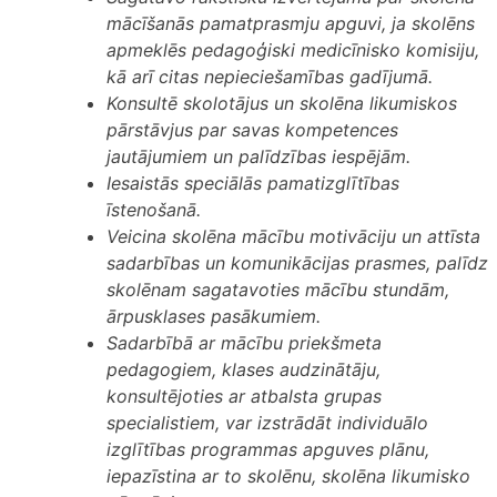
mācīšanās pamatprasmju apguvi, ja skolēns
apmeklēs pedagoģiski medicīnisko komisiju,
kā arī citas nepieciešamības gadījumā.
Konsultē skolotājus un skolēna likumiskos
pārstāvjus par savas kompetences
jautājumiem un palīdzības iespējām.
Iesaistās speciālās pamatizglītības
īstenošanā.
Veicina skolēna mācību motivāciju un attīsta
sadarbības un komunikācijas prasmes, palīdz
skolēnam sagatavoties mācību stundām,
ārpusklases pasākumiem.
Sadarbībā ar mācību priekšmeta
pedagogiem, klases audzinātāju,
konsultējoties ar atbalsta grupas
specialistiem, var izstrādāt individuālo
izglītības programmas apguves plānu,
iepazīstina ar to skolēnu, skolēna likumisko