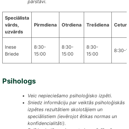
pārstāvi.
Speciālista
vārds,
Pirmdiena
Otrdiena
Trešdiena
Ceturt
uzvārds
Inese
8:30-
8:30-
8:30-
8:30-1
Briede
15:00
15:00
15:00
Psihologs
Veic nepieciešamo psiholoģisko izpēti.
Sniedz informāciju par veiktās psiholoģiskās
izpētes rezultātiem skolotājiem un
speciālistiem (ievērojot ētikas normas un
konfidencialitāti).