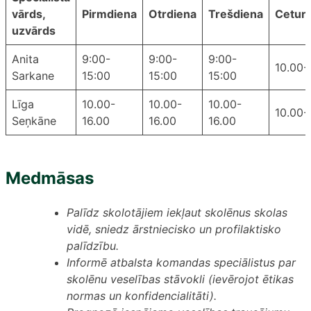
vārds,
Pirmdiena
Otrdiena
Trešdiena
Ceturt
uzvārds
Anita
9:00-
9:00-
9:00-
10.00-
Sarkane
15:00
15:00
15:00
Līga
10.00-
10.00-
10.00-
10.00-
Seņkāne
16.00
16.00
16.00
Medmāsas
Palīdz skolotājiem iekļaut skolēnus skolas
vidē, sniedz ārstniecisko un profilaktisko
palīdzību.
Informē atbalsta komandas speciālistus par
skolēnu veselības stāvokli (ievērojot ētikas
normas un konfidencialitāti).