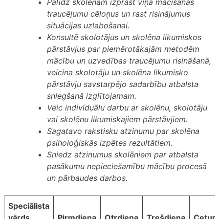
Palīdz skolēnam izprast viņa mācīšanās
traucējumu cēloņus un rast risinājumus
situācijas uzlabošanai.
Konsultē skolotājus un skolēna likumiskos
pārstāvjus par piemērotākajām metodēm
mācību un uzvedības traucējumu risināšanā,
veicina skolotāju un skolēna likumisko
pārstāvju savstarpējo sadarbību atbalsta
sniegšanā izglītojamam.
Veic individuālu darbu ar skolēnu, skolotāju
vai skolēnu likumiskajiem pārstāvjiem.
Sagatavo rakstisku atzinumu par skolēna
psiholoģiskās izpētes rezultātiem.
Sniedz atzinumus skolēniem par atbalsta
pasākumu nepieciešamību mācību procesā
un pārbaudes darbos.
Speciālista
vārds,
Pirmdiena
Otrdiena
Trešdiena
Ceturt