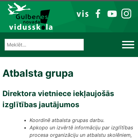
Izlaist
VIS
FB
YT
IG
Atbalsta grupa
Direktora vietniece iekļaujošās
izglītības jautājumos
Koordinē atbalsta grupas darbu.
Apkopo un izvērtē informāciju par izglītības
procesa organizāciju un atbalstu skolēniem,