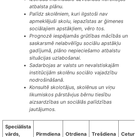
atbalsta plānu.
Palīdz skolēniem, kuri ilgstoši nav
apmeklējuši skolu, iepazīstas ar ģimenes
sociālajiem apstākļiem, vēro tos.
Prognozē iespējamās grūtības mācībās un
saskarsmē nelabvēlīgu sociālu apstākļu
gadījumā, plāno nepieciešamo atbalstu
situācijas uzlabošanai.
Sadarbojas ar valsts un nevalstiskajām
institūcijām skolēnu sociālo vajadzību
nodrošināšanā.
Konsultē skolotājus, skolēnus un viņu
likumiskos pārstāvjus bērnu tiesību
aizsardzības un sociālās palīdzības
jautājumos.
Speciālista
vārds,
Pirmdiena
Otrdiena
Trešdiena
Ceturt