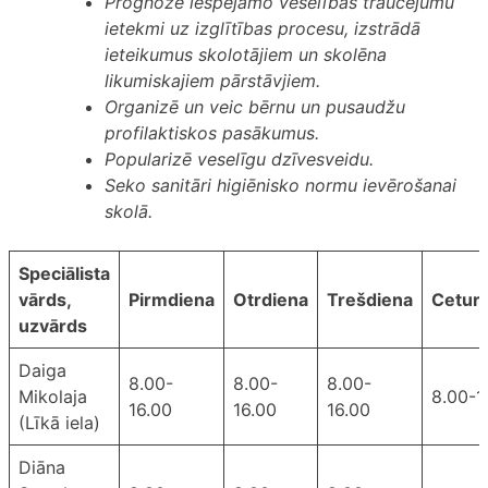
Prognozē iespējamo veselības traucējumu
ietekmi uz izglītības procesu, izstrādā
ieteikumus skolotājiem un skolēna
likumiskajiem pārstāvjiem.
Organizē un veic bērnu un pusaudžu
profilaktiskos pasākumus.
Popularizē veselīgu dzīvesveidu.
Seko sanitāri higiēnisko normu ievērošanai
skolā.
Speciālista
vārds,
Pirmdiena
Otrdiena
Trešdiena
Ceturt
uzvārds
Daiga
8.00-
8.00-
8.00-
Mikolaja
8.00-1
16.00
16.00
16.00
(Līkā iela)
Diāna