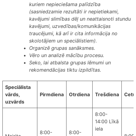
kuriem nepieciešama palīdzība
(sasniedzamie rezultāti ir nepietiekami,
kavējumi slimības dēļ un neattaisnoti stundu
kavējumi, uzvedības/komunikācijas
traucējumi, kā arī ir cita informācija no
skolotājiem un speciālistiem).
Organizē grupas sanāksmes.
Vēro un analizē mācību procesu.
Seko, lai atbalsta grupas lēmumi un
rekomendācijas tiktu izpildītas.
Speciālista
vārds,
Pirmdiena
Otrdiena
Trešdiena
Cetu
uzvārds
8:00-
14:00 Līkā
iela
8:00-
8:00-