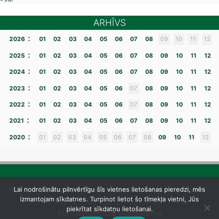
ARHĪVS
:
2026
01
02
03
04
05
06
07
08
09
10
11
12
:
2025
01
02
03
04
05
06
07
08
09
10
11
12
:
2024
01
02
03
04
05
06
07
08
09
10
11
12
:
2023
01
02
03
04
05
06
07
08
09
10
11
12
:
2022
01
02
03
04
05
06
07
08
09
10
11
12
:
2021
01
02
03
04
05
06
07
08
09
10
11
12
:
2020
01
02
03
04
05
06
07
08
09
10
11
12
©2026 Gulbenes novada vidusskola
– [Skolas iela 10,
Lai nodrošinātu pilnvērtīgu šīs vietnes lietošanas pieredzi, mēs
izmantojam sīkdatnes. Turpinot lietot šo tīmekļa vietni, Jūs
Skolas iela 12, Līkā iela 21] Gulbene, LV-4401
piekrītat sīkdatņu lietošanai.
Piekļūstamības paziņojums