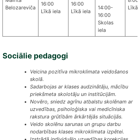
Mairita
8:00
16:00
16:00
Belozareviča
14:00-
Līkā 
Līkā iela
Līkā iela
16:00
Skolas
iela
Sociālie pedagogi
Veicina pozitīva mikroklimata veidošanos
skolā.
Sadarbojas ar klases audzinātāju, mācību
priekšmeta skolotāju un institūcijām.
Novēro, sniedz agrīnu atbalstu skolēnam ar
uzvedības, psiholoģiska vai medicīniska
rakstura grūtībām ārkārtējās situācijās.
Veido skolēnu sarunas un grupu darbu
nodarbības klases mikroklimata izpētei.
Izstrādā individuālo uzvedības korekcijas