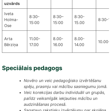
uzvārds
Iveta
8:30-
8:30–
8:30-
Holma-
8:30-1
15:00
15:00
15.00
Ose
Arta
11.00-
8.00-
8.00-
10.00-
Bērziņa
17.00
16.00
14.00
Speciālais pedagogs
Novēro un veic pedagoģisko izvērtēšanu
spēju, prasmju vai mācību sasniegumu jomā.
Veic korekcijas darbu individuāli un grupās,
palīdz veiksmīgāk iekļauties mācību un
audzināšanas procesā.
Sagatavo rakstisku izvērtējumu par skolēna