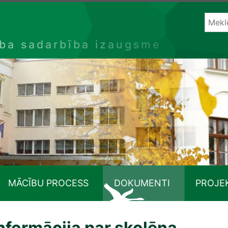
ība sadarbība izaugsme
MĀCĪBU PROCESS
DOKUMENTI
PROJE
nformācija par skolēna