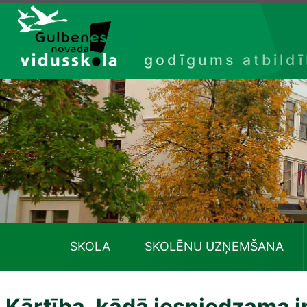
Izlaist
godīgums atbild
SKOLA
SKOLĒNU UZŅEMŠANA
Kārtība, kādā iesniedzama i