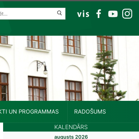
VIS
FB
YT
IG
KTI UN PROGRAMMAS
RADOŠUMS
KALENDĀRS
augusts 2026