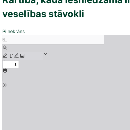
veselības stāvokli
Pilnekrāns
Skip
to
PDF
content