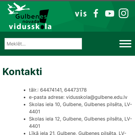
Izlaist
VIS
FB
YT
IG
Kontakti
tālr.: 64474141, 64473178
e-pasta adrese: vidusskola@gulbene.edu.lv
Skolas iela 10, Gulbene, Gulbenes pilsēta, LV-
4401
Skolas iela 12, Gulbene, Gulbenes pilsēta, LV-
4401
Līkā iela 21, Gulbene, Gulbenes pilsēta, LV-