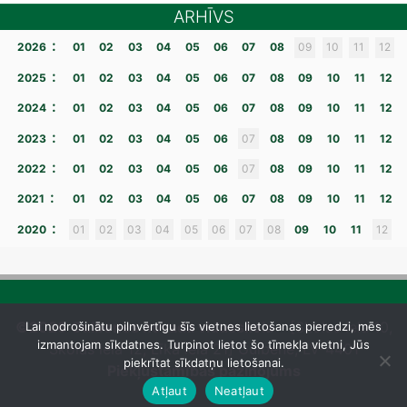
ARHĪVS
:
2026
01
02
03
04
05
06
07
08
09
10
11
12
:
2025
01
02
03
04
05
06
07
08
09
10
11
12
:
2024
01
02
03
04
05
06
07
08
09
10
11
12
:
2023
01
02
03
04
05
06
07
08
09
10
11
12
:
2022
01
02
03
04
05
06
07
08
09
10
11
12
:
2021
01
02
03
04
05
06
07
08
09
10
11
12
:
2020
01
02
03
04
05
06
07
08
09
10
11
12
©2026 Gulbenes novada vidusskola
– [Skolas iela 10,
Lai nodrošinātu pilnvērtīgu šīs vietnes lietošanas pieredzi, mēs
izmantojam sīkdatnes. Turpinot lietot šo tīmekļa vietni, Jūs
Skolas iela 12, Līkā iela 21] Gulbene, LV-4401
piekrītat sīkdatņu lietošanai.
Piekļūstamības paziņojums
Atļaut
Neatļaut