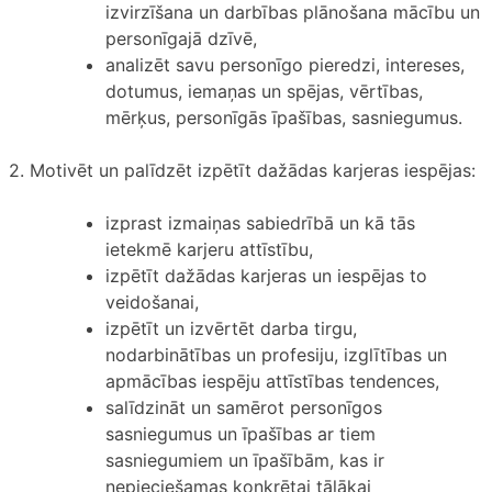
izvirzīšana un darbības plānošana mācību un
personīgajā dzīvē,
analizēt savu personīgo pieredzi, intereses,
dotumus, iemaņas un spējas, vērtības,
mērķus, personīgās īpašības, sasniegumus.
2. Motivēt un palīdzēt izpētīt dažādas karjeras iespējas:
izprast izmaiņas sabiedrībā un kā tās
ietekmē karjeru attīstību,
izpētīt dažādas karjeras un iespējas to
veidošanai,
izpētīt un izvērtēt darba tirgu,
nodarbinātības un profesiju, izglītības un
apmācības iespēju attīstības tendences,
salīdzināt un samērot personīgos
sasniegumus un īpašības ar tiem
sasniegumiem un īpašībām, kas ir
nepieciešamas konkrētai tālākai