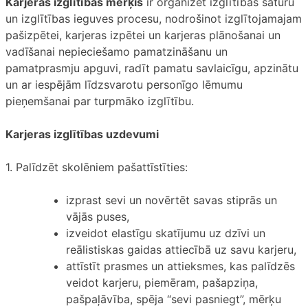
Karjeras izglītības mērķis
ir organizēt izglītības saturu
un izglītības ieguves procesu, nodrošinot izglītojamajam
pašizpētei, karjeras izpētei un karjeras plānošanai un
vadīšanai nepieciešamo pamatzināšanu un
pamatprasmju apguvi, radīt pamatu savlaicīgu, apzinātu
un ar iespējām līdzsvarotu personīgo lēmumu
pieņemšanai par turpmāko izglītību.
Karjeras izglītības uzdevumi
1. Palīdzēt skolēniem pašattīstīties:
izprast sevi un novērtēt savas stiprās un
vājās puses,
izveidot elastīgu skatījumu uz dzīvi un
reālistiskas gaidas attiecībā uz savu karjeru,
attīstīt prasmes un attieksmes, kas palīdzēs
veidot karjeru, piemēram, pašapziņa,
pašpaļāvība, spēja “sevi pasniegt”, mērķu