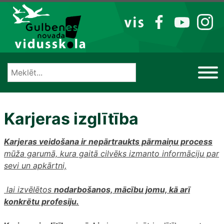
Izlaist
VIS
FB
YT
IG
Karjeras izglītība
Karjeras veidošana ir nepārtraukts pārmaiņu process
mūža garumā, kura gaitā cilvēks izmanto informāciju par
sevi un apkārtni,
lai izvēlētos
nodarbošanos, mācību jomu, kā arī
konkrētu profesiju.