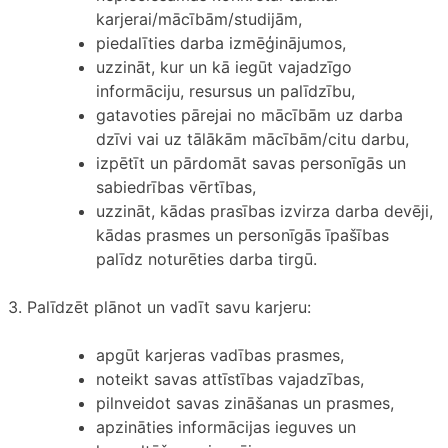
karjerai/mācībām/studijām,
piedalīties darba izmēģinājumos,
uzzināt, kur un kā iegūt vajadzīgo
informāciju, resursus un palīdzību,
gatavoties pārejai no mācībām uz darba
dzīvi vai uz tālākām mācībām/citu darbu,
izpētīt un pārdomāt savas personīgās un
sabiedrības vērtības,
uzzināt, kādas prasības izvirza darba devēji,
kādas prasmes un personīgās īpašības
palīdz noturēties darba tirgū.
3. Palīdzēt plānot un vadīt savu karjeru:
apgūt karjeras vadības prasmes,
noteikt savas attīstības vajadzības,
pilnveidot savas zināšanas un prasmes,
apzināties informācijas ieguves un