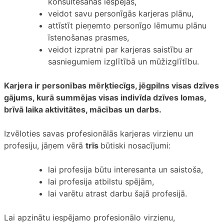
konsultēšanas iespējas,
veidot savu personīgās karjeras plānu,
attīstīt pieņemto personīgo lēmumu plānu
īstenošanas prasmes,
veidot izpratni par karjeras saistību ar
sasniegumiem izglītībā un mūžizglītību.
Karjera ir personības mērķtiecīgs, jēgpilns visas dzīves
gājums, kurā summējas visas indivīda dzīves lomas,
brīvā laika aktivitātes, mācības un darbs.
Izvēloties savas profesionālās karjeras virzienu un
profesiju, jāņem vērā
trīs
būtiski nosacījumi:
lai profesija būtu interesanta un saistoša,
lai profesija atbilstu spējām,
lai varētu atrast darbu šajā profesijā.
Lai apzinātu iespējamo profesionālo virzienu,