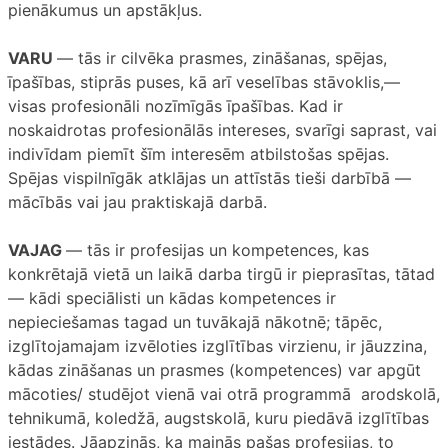
pienākumus un apstākļus.
VARU
— tās ir cilvēka prasmes, zināšanas, spējas,
īpašības, stiprās puses, kā arī veselības stāvoklis,—
visas profesionāli nozīmīgās īpašības. Kad ir
noskaidrotas profesionālās intereses, svarīgi saprast, vai
indivīdam piemīt šīm interesēm atbilstošas spējas.
Spējas vispilnīgāk atklājas un attīstās tieši darbībā —
mācībās vai jau praktiskajā darbā.
VAJAG
— tās ir profesijas un kompetences, kas
konkrētajā vietā un laikā darba tirgū ir pieprasītas, tātad
— kādi speciālisti un kādas kompetences ir
nepieciešamas tagad un tuvākajā nākotnē; tāpēc,
izglītojamajam izvēloties izglītības virzienu, ir jāuzzina,
kādas zināšanas un prasmes (kompetences) var apgūt
mācoties/ studējot vienā vai otrā programmā arodskolā,
tehnikumā, koledžā, augstskolā, kuru piedāvā izglītības
iestādes. Jāapzinās, ka mainās pašas profesijas, to