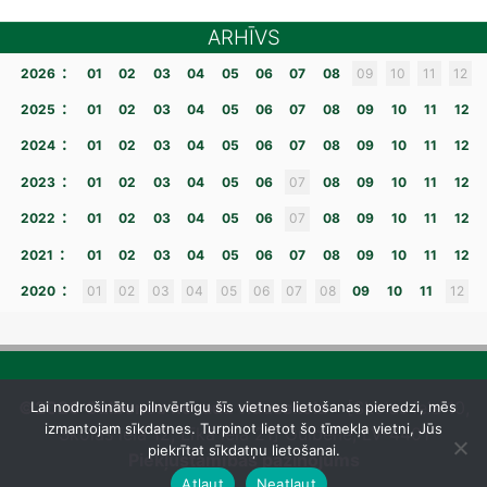
ARHĪVS
:
2026
01
02
03
04
05
06
07
08
09
10
11
12
:
2025
01
02
03
04
05
06
07
08
09
10
11
12
:
2024
01
02
03
04
05
06
07
08
09
10
11
12
:
2023
01
02
03
04
05
06
07
08
09
10
11
12
:
2022
01
02
03
04
05
06
07
08
09
10
11
12
:
2021
01
02
03
04
05
06
07
08
09
10
11
12
:
2020
01
02
03
04
05
06
07
08
09
10
11
12
©2026 Gulbenes novada vidusskola
– [Skolas iela 10,
Lai nodrošinātu pilnvērtīgu šīs vietnes lietošanas pieredzi, mēs
izmantojam sīkdatnes. Turpinot lietot šo tīmekļa vietni, Jūs
Skolas iela 12, Līkā iela 21] Gulbene, LV-4401
piekrītat sīkdatņu lietošanai.
Piekļūstamības paziņojums
Atļaut
Neatļaut