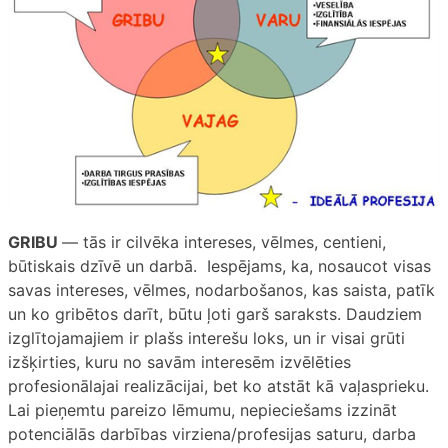
GRIBU
— tās ir cilvēka intereses, vēlmes, centieni,
būtiskais dzīvē un darbā. Iespējams, ka, nosaucot visas
savas intereses, vēlmes, nodarbošanos, kas saista, patīk
un ko gribētos darīt, būtu ļoti garš saraksts. Daudziem
izglītojamajiem ir plašs interešu loks, un ir visai grūti
izšķirties, kuru no savām interesēm izvēlēties
profesionālajai realizācijai, bet ko atstāt kā vaļasprieku.
Lai pieņemtu pareizo lēmumu, nepieciešams izzināt
potenciālās darbības virziena/profesijas saturu, darba