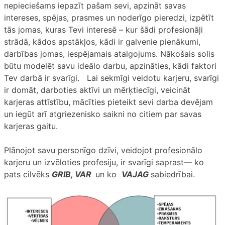
nepieciešams iepazīt pašam sevi, apzināt savas
intereses, spējas, prasmes un noderīgo pieredzi, izpētīt
tās jomas, kuras Tevi interesē – kur šādi profesionāļi
strādā, kādos apstākļos, kādi ir galvenie pienākumi,
darbības jomas, iespējamais atalgojums. Nākošais solis
būtu modelēt savu ideālo darbu, apzināties, kādi faktori
Tev darbā ir svarīgi. Lai sekmīgi veidotu karjeru, svarīgi
ir domāt, darboties aktīvi un mērķtiecīgi, veicināt
karjeras attīstību, mācīties pieteikt sevi darba devējam
un iegūt arī atgriezenisko saikni no citiem par savas
karjeras gaitu.
Plānojot savu personīgo dzīvi, veidojot profesionālo
karjeru un izvēloties profesiju, ir svarīgi saprast— ko
pats cilvēks
GRIB, VAR
un ko
VAJAG
sabiedrībai.