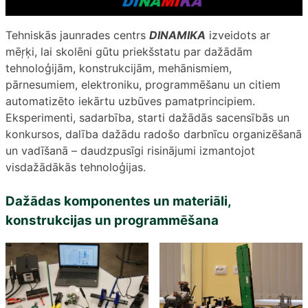
Tehniskās jaunrades centrs
DINAMIKA
izveidots ar
mēŗķi, lai skolēni gūtu priekšstatu par dažādām
tehnoloģijām, konstrukcijām, mehānismiem,
pārnesumiem, elektroniku, programmēšanu un citiem
automatizēto iekārtu uzbūves pamatprincipiem.
Eksperimenti, sadarbība, starti dažādās sacensībās un
konkursos, dalība dažādu radošo darbnīcu organizēšanā
un vadīšanā – daudzpusīgi risinājumi izmantojot
visdažādākās tehnoloģijas.
Dažādas komponentes un materiāli,
konstrukcijas un programmēšana