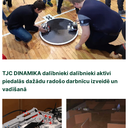
TJC DINAMIKA dalībnieki dalībnieki aktīvi
piedalās dažādu radošo darbnīcu izveidē un
vadīšanā