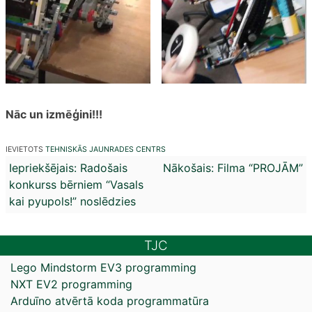
Nāc un izmēģini!!!
IEVIETOTS
TEHNISKĀS JAUNRADES CENTRS
Ziņu
Iepriekšējais:
Radošais
Nākošais:
Filma “PROJĀM”
konkurss bērniem “Vasals
izvēlne
kai pyupols!” noslēdzies
TJC
Lego Mindstorm EV3 programming
NXT EV2 programming
Arduīno atvērtā koda programmatūra