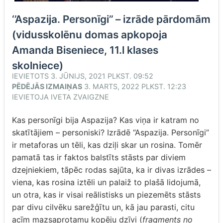
‘’Aspazija. Personīgi’’ – izrāde pārdomām
(vidusskolēnu domas apkopoja
Amanda Biseniece, 11.l klases
skolniece)
IEVIETOTS
3. JŪNIJS, 2021 PLKST. 09:52
PĒDĒJĀS IZMAIŅAS
3. MARTS, 2022 PLKST. 12:23
IEVIETOJA
IVETA ZVAIGZNE
Kas personīgi bija Aspazija? Kas viņa ir katram no
skatītājiem – personiski? Izrādē “Aspazija. Personīgi”
ir metaforas un tēli, kas dziļi skar un rosina. Tomēr
pamatā tas ir faktos balstīts stāsts par diviem
dzejniekiem, tāpēc rodas sajūta, ka ir divas izrādes –
viena, kas rosina iztēli un palaiž to plašā lidojumā,
un otra, kas ir visai reālistisks un piezemēts stāsts
par divu cilvēku sarežģītu un, kā jau parasti, citu
acīm mazsaprotamu kopēju dzīvi (
fragments no