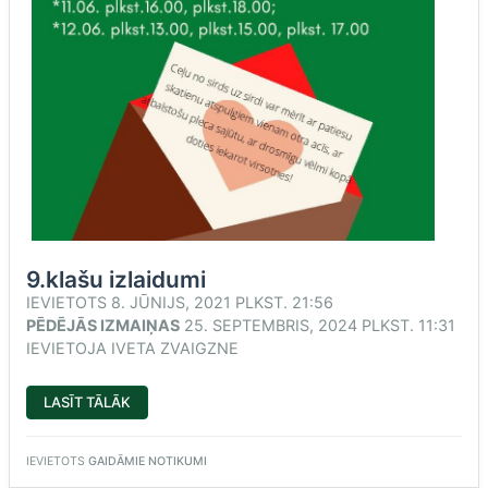
9.klašu izlaidumi
IEVIETOTS
8. JŪNIJS, 2021 PLKST. 21:56
PĒDĒJĀS IZMAIŅAS
25. SEPTEMBRIS, 2024 PLKST. 11:31
IEVIETOJA
IVETA ZVAIGZNE
“9.KLAŠU
LASĪT TĀLĀK
IZLAIDUMI”
IEVIETOTS
GAIDĀMIE NOTIKUMI