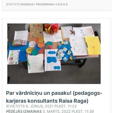
„
H.E.R.O.S.”
IEVIETOTS
ERASMUS+ PROGRAMMA: H.E.R.O.S.
„MŪSU
MANTOJUMS”;2018-
1-
TR01-
KA229-
059927_5
(DITA
GRIGORE,
PROJEKTA
KOORDINATORE
SKOLĀ)”
Par vārdnīciņu un pasaku! (pedagogs-
karjeras konsultants Raisa Raga)
IEVIETOTS
9. JŪNIJS, 2021 PLKST. 11:23
PĒDĒJĀS IZMAIŅAS
3. MARTS, 2022 PLKST. 11:39