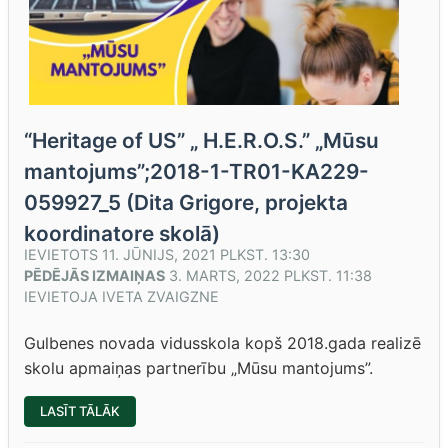
“Heritage of US” „ H.E.R.O.S.” „Mūsu
mantojums”;2018-1-TR01-KA229-
059927_5 (Dita Grigore, projekta
koordinatore skolā)
IEVIETOTS
11. JŪNIJS, 2021 PLKST. 13:30
PĒDĒJĀS IZMAIŅAS
3. MARTS, 2022 PLKST. 11:38
IEVIETOJA
IVETA ZVAIGZNE
Gulbenes novada vidusskola kopš 2018.gada realizē
skolu apmaiņas partnerību „Mūsu mantojums”.
““HERITAGE
LASĪT TĀLĀK
OF
US”