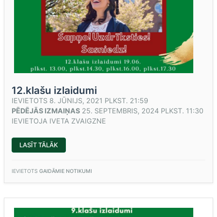
12.klašu izlaidumi
IEVIETOTS
8. JŪNIJS, 2021 PLKST. 21:59
PĒDĒJĀS IZMAIŅAS
25. SEPTEMBRIS, 2024 PLKST. 11:30
IEVIETOJA
IVETA ZVAIGZNE
“12.KLAŠU
LASĪT TĀLĀK
IZLAIDUMI”
IEVIETOTS
GAIDĀMIE NOTIKUMI