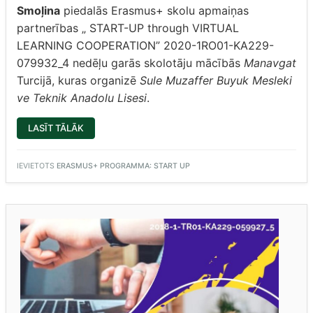
Smoļina
piedalās Erasmus+ skolu apmaiņas
partnerības „ START-UP through VIRTUAL
LEARNING COOPERATION” 2020-1RO01-KA229-
079932_4 nedēļu garās skolotāju mācībās
Manavgat
Turcijā, kuras organizē
Sule Muzaffer Buyuk Mesleki
ve Teknik Anadolu Lisesi
.
“SĀKUMS
LASĪT TĀLĀK
SADARBĪBAI
VIRTUĀLĀM
MĀCĪBĀM
(DITA
IEVIETOTS
ERASMUS+ PROGRAMMA: START UP
GRIGORE,
PROJEKTU
KOORDINATORE)”