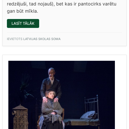
redzējuši, tad nojauš), bet kas ir pantocirks varētu
gan būt mīkla.
“MĀCĪBU
LASĪT TĀLĀK
GADA
NOSLĒGUMĀ
“PANTOCIRKS””
IEVIETOTS
LATVIJAS SKOLAS SOMA