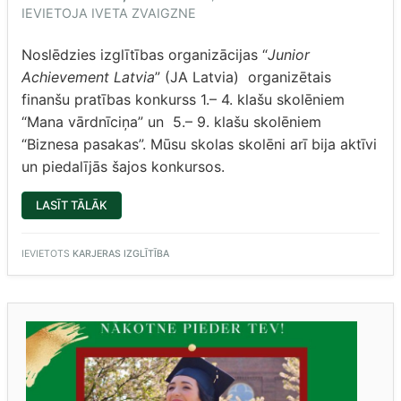
IEVIETOJA
IVETA ZVAIGZNE
Noslēdzies izglītības organizācijas “
Junior
Achievement Latvia
” (JA Latvia) organizētais
finanšu pratības konkurss 1.– 4. klašu skolēniem
“Mana vārdnīciņa” un 5.– 9. klašu skolēniem
“Biznesa pasakas”. Mūsu skolas skolēni arī bija aktīvi
un piedalījās šajos konkursos.
“PAR
LASĪT TĀLĀK
VĀRDNĪCIŅU
UN
PASAKU!
(PEDAGOGS-
IEVIETOTS
KARJERAS IZGLĪTĪBA
KARJERAS
KONSULTANTS
RAISA
RAGA)”