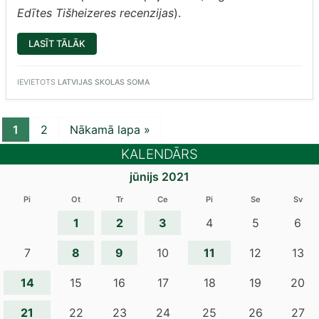
Edītes Tišheizeres recenzijas
).
“‘’ASPAZIJA.
LASĪT TĀLĀK
PERSONĪGI’’
–
IZRĀDE
PĀRDOMĀM
IEVIETOTS
LATVIJAS SKOLAS SOMA
(VIDUSSKOLĒNU
DOMAS
APKOPOJA
AMANDA
BISENIECE,
1
2
Nākamā lapa »
11.L
KLASES
KALENDĀRS
SKOLNIECE)”
jūnijs 2021
Pi
Ot
Tr
Ce
Pi
Se
Sv
1
2
3
4
5
6
8
9
11
7
10
12
13
14
15
16
17
18
19
20
21
22
23
24
25
26
27