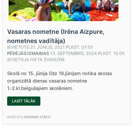
Vasaras nometne (Irēna Aizpure,
nometnes vadītāja)
IEVIETOTS
21. JŪNIJS, 2021 PLKST. 07:55
PĒDĒJĀS IZMAIŅAS
13. SEPTEMBRIS, 2024 PLKST. 15:05
IEVIETOJA
IVETA ZVAIGZNE
Skolā no 15. jūnija līdz 19.jūnijam notika skolas
organizētā dienas vasaras nometne
1.-2.kl.beigušajiem skolēniem.
“VASARAS
LASĪT TĀLĀK
NOMETNE
(IRĒNA
AIZPURE,
NOMETNES
IEVIETOTS
IKDIENAS STĀSTI
VADĪTĀJA)”