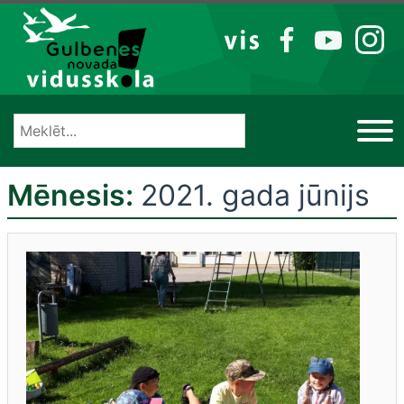
Izlaist
VIS
FB
YT
IG
Mēnesis:
2021. gada jūnijs