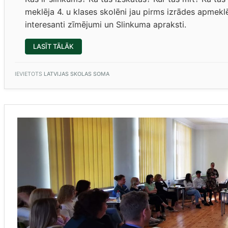
meklēja 4. u klases skolēni jau pirms izrādes apmek
interesanti zīmējumi un Slinkuma apraksti.
“SLINKUMS
LASĪT TĀLĀK
–
CILVĒKA
NETIKUMS
(4.
IEVIETOTS
LATVIJAS SKOLAS SOMA
U
KLASES
AUDZINĀTĀJA
VITA
MEDNIECE)”