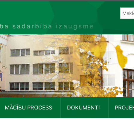
ība sadarbība izaugsme
MĀCĪBU PROCESS
DOKUMENTI
PROJE