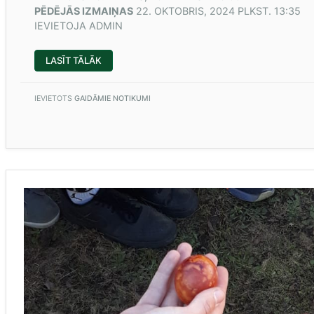
PĒDĒJĀS IZMAIŅAS
22. OKTOBRIS, 2024 PLKST. 13:35
IEVIETOJA
ADMIN
“FORUMS
LASĪT TĀLĀK
TEV,
DEVĪTKLASNIEK,”
IEVIETOTS
GAIDĀMIE NOTIKUMI