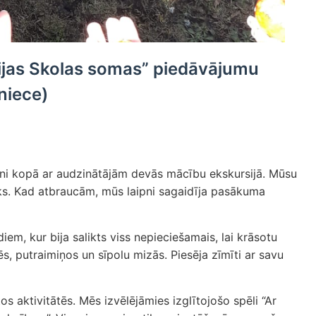
vijas Skolas somas” piedāvājumu
lniece)
ēni kopā ar audzinātājām devās mācību ekskursijā. Mūsu
ks. Kad atbraucām, mūs laipni sagaidīja pasākuma
m, kur bija salikts viss nepieciešamais, lai krāsotu
s, putraimiņos un sīpolu mizās. Piesēja zīmīti ar savu
s aktivitātēs. Mēs izvēlējāmies izglītojošo spēli “Ar