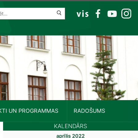
VIS
FB
YT
IG
KTI UN PROGRAMMAS
RADOŠUMS
KALENDĀRS
aprīlis 2022