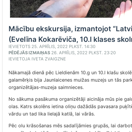
Mācību ekskursija, izmantojot “Lat
(Evelīna Kokarēviča, 10.l klases sko
IEVIETOTS
25. APRĪLIS, 2022 PLKST. 14:30
PĒDĒJĀS IZMAIŅAS
26. APRĪLIS, 2022 PLKST. 23:20
IEVIETOJA
IVETA ZVAIGZNE
Nākamajā dienā pēc Lieldienām 10.g un 10.l klašu skol
galamērķis bija Jaunlaicenes muižas muzejs un tās par
organizētājas-muzeja saimnieces.
No sākuma pasākuma organizētāji aicināja mūs pie galdie
olas. Katrs skolēns ietina oliņu dažādās pavasara puķītē
vārdu un tad lika lielajā katlā, lai vārās.
Pēc olu krāsošanas mēs sadalījāmies grupās, lai darboto