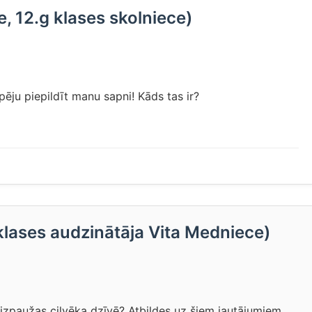
, 12.g klases skolniece)
pēju piepildīt manu sapni! Kāds tas ir?
 klases audzinātāja Vita Medniece)
s izpaužas cilvēka dzīvē? Atbildes uz šiem jautājumiem