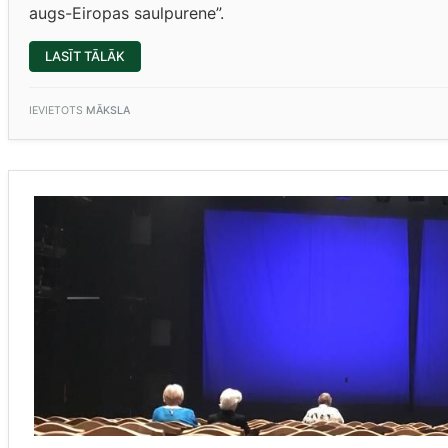
augs-Eiropas saulpurene”.
“KONKURSS
LASĪT TĀLĀK
“2022.
GADA
AUGS
–
IEVIETOTS
MĀKSLA
EIROPAS
SAULPURENE””