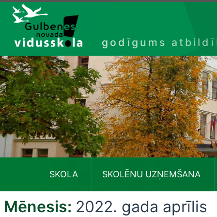
Izlaist
godīgums atbild
SKOLA
SKOLĒNU UZŅEMŠANA
Mēnesis:
2022. gada aprīlis