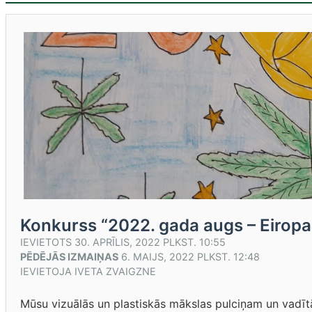
Konkurss “2022. gada augs – Eiropa
IEVIETOTS
30. APRĪLIS, 2022 PLKST. 10:55
PĒDĒJĀS IZMAIŅAS
6. MAIJS, 2022 PLKST. 12:48
IEVIETOJA
IVETA ZVAIGZNE
Mūsu vizuālās un plastiskās mākslas pulciņam un vadītāj