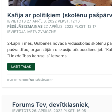
Kafija ar politiķiem (skolēnu pašpār
IEVIETOTS
27. APRĪLIS, 2022 PLKST. 12:16
PĒDĒJĀS IZMAIŅAS
27. APRĪLIS, 2022 PLKST. 12:17
IEVIETOJA
IVETA ZVAIGZNE
24.aprīlī mēs, Gulbenes novada vidusskolas skolēnu p
pašvaldību, organizējām diskusiju pēcpusdienu jeb “Kafij
“Līdzdalības karuselis” ietvaros.
“KAFIJA
LASĪT TĀLĀK
AR
POLITIĶIEM
(SKOLĒNU
PAŠPĀRVALDE)”
IEVIETOTS
SKOLĒNU PAŠPĀRVALDE
Forums Tev, devītklasniek,
IEVIETOTS
26. APRĪLIS, 2022 PLKST. 16:05