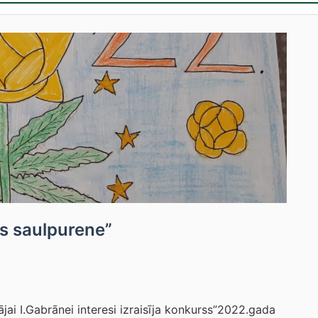
s saulpurene”
ai I.Gabrānei interesi izraisīja konkurss”2022.gada