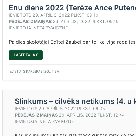
Ēnu diena 2022 (Terēze Ance Putene
IEVIETOTS
29. APRĪLIS, 2022 PLKST. 09:19
PĒDĒJĀS IZMAIŅAS
29. APRĪLIS, 2022 PLKST. 09:19
IEVIETOJA
IVETA ZVAIGZNE
Paldies skolotājai Edītei Zaubei par to, ka viņa rada ies
“ĒNU
LASĪT TĀLĀK
DIENA
2022
(TERĒZE
ANCE
IEVIETOTS
KARJERAS IZGLĪTĪBA
PUTENE,
12.G
KLASES
SKOLNIECE)”
Slinkums – cilvēka netikums (4. u
IEVIETOTS
29. APRĪLIS, 2022 PLKST. 09:05
PĒDĒJĀS IZMAIŅAS
29. APRĪLIS, 2022 PLKST. 12:44
IEVIETOJA
IVETA ZVAIGZNE
Kas ir slinkums? Kā tas izskatās? Kur tas mīt? Kā ta