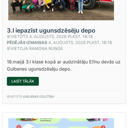
3.l iepazīst ugunsdzēsēju depo
IEVIETOTS
4. AUGUSTS, 2026 PLKST. 18:18
PĒDĒJĀS IZMAIŅAS
4. AUGUSTS, 2026 PLKST. 18:18
IEVIETOJA
RAMONA RUŅĢE
18.maijā 3.l klase kopā ar audzinātāju Elīnu devās uz
Gulbenes ugunsdzēsēju depo.
“3.L
LASĪT TĀLĀK
IEPAZĪST
UGUNSDZĒSĒJU
DEPO”
IEVIETOTS
KARJERAS IZGLĪTĪBA