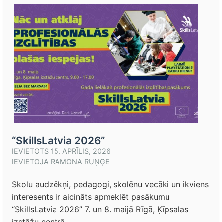
“SkillsLatvia 2026”
IEVIETOTS
15. APRĪLIS, 2026
IEVIETOJA
RAMONA RUŅĢE
Skolu audzēkņi, pedagogi, skolēnu vecāki un ikviens
interesents ir aicināts apmeklēt pasākumu
“SkillsLatvia 2026” 7. un 8. maijā Rīgā, Ķīpsalas
izstāžu centrā.