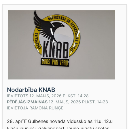
Nodarbība KNAB
IEVIETOTS
12. MAIJS, 2026 PLKST. 14:28
PĒDĒJĀS IZMAIŅAS
12. MAIJS, 2026 PLKST. 14:28
IEVIETOJA
RAMONA RUŅĢE
28. aprīlī Gulbenes novada vidusskolas 11.u, 12.u
klašu jaunieši, galvenokārt Jauno juristu skolas