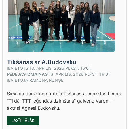
Tikšanās ar A.Budovsku
IEVIETOTS
13. APRĪLIS, 2026 PLKST. 16:01
PĒDĒJĀS IZMAIŅAS
13. APRĪLIS, 2026 PLKST. 16:01
IEVIETOJA
RAMONA RUŅĢE
Sirsnīgā gaisotnē noritēja tikšanās ar mākslas filmas
“Tīklā. TTT leģendas dzimšana” galveno varoni –
aktrisi Agnesi Budovsku.
“TIKŠANĀS
LASĪT TĀLĀK
AR
A.BUDOVSKU”