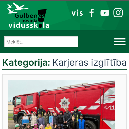
Izlaist
VIS
FB
YT
IG
Kategorija:
Karjeras izglītība