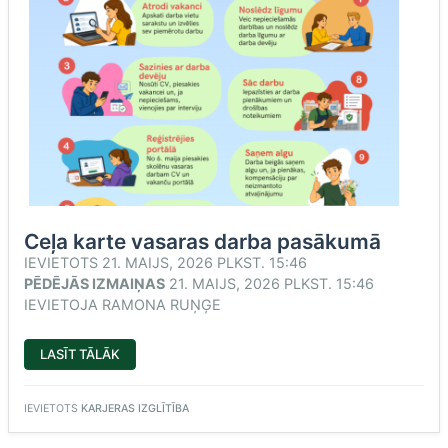
Ceļa karte vasaras darba pasākumā
IEVIETOTS
21. MAIJS, 2026 PLKST. 15:46
PĒDĒJĀS IZMAIŅAS
21. MAIJS, 2026 PLKST. 15:46
IEVIETOJA
RAMONA RUŅĢE
“CEĻA
LASĪT TĀLĀK
KARTE
VASARAS
DARBA
PASĀKUMĀ”
IEVIETOTS
KARJERAS IZGLĪTĪBA