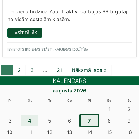
Lieldienu tirdziņā 7.aprīlī aktīvi darbojās 99 tirgotāji
no visām sestajām klasēm.
“LIELDIENU
LASĪT TĀLĀK
TIRDZIŅŠ”
IEVIETOTS
IKDIENAS STĀSTI
,
KARJERAS IZGLĪTĪBA
1
2
3
…
21
Nākamā lapa »
KALENDĀRS
augusts 2026
Pi
Ot
Tr
Ce
Pi
Se
Sv
1
2
4
7
3
5
6
8
9
10
11
12
13
14
15
16