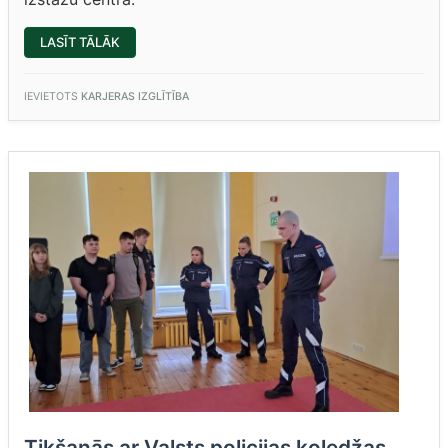
““SKILLSLATVIA
LASĪT TĀLĀK
2026””
IEVIETOTS
KARJERAS IZGLĪTĪBA
Tikšanās ar Valsts policijas koledžas