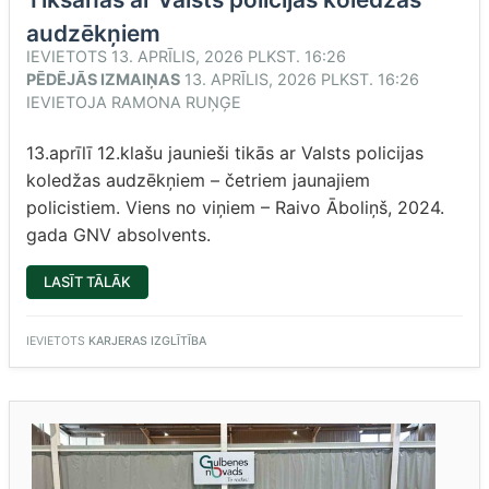
audzēkņiem
IEVIETOTS
13. APRĪLIS, 2026 PLKST. 16:26
PĒDĒJĀS IZMAIŅAS
13. APRĪLIS, 2026 PLKST. 16:26
IEVIETOJA
RAMONA RUŅĢE
13.aprīlī 12.klašu jaunieši tikās ar Valsts policijas
koledžas audzēkņiem – četriem jaunajiem
policistiem. Viens no viņiem – Raivo Āboliņš, 2024.
gada GNV absolvents.
“TIKŠANĀS
LASĪT TĀLĀK
AR
VALSTS
POLICIJAS
KOLEDŽAS
IEVIETOTS
KARJERAS IZGLĪTĪBA
AUDZĒKŅIEM”