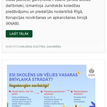
dalībnieki, izmantoja Juridiskās koledžas
piedāvājumu un piedalījās nodarbībā Rīgā,
Korupcijas novēršanas un apkarošanas birojā
(KNAB).
“NODARBĪBA
LASĪT TĀLĀK
KNAB”
IEVIETOTS
KARJERAS IZGLĪTĪBA
,
SADARBĪBA