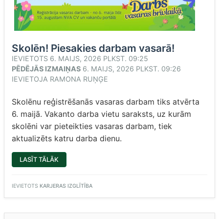
Skolēn! Piesakies darbam vasarā!
IEVIETOTS
6. MAIJS, 2026 PLKST. 09:25
PĒDĒJĀS IZMAIŅAS
6. MAIJS, 2026 PLKST. 09:26
IEVIETOJA
RAMONA RUŅĢE
Skolēnu reģistrēšanās vasaras darbam tiks atvērta
6. maijā. Vakanto darba vietu saraksts, uz kurām
skolēni var pieteikties vasaras darbam, tiek
aktualizēts katru darba dienu.
“SKOLĒN!
LASĪT TĀLĀK
PIESAKIES
DARBAM
VASARĀ!”
IEVIETOTS
KARJERAS IZGLĪTĪBA