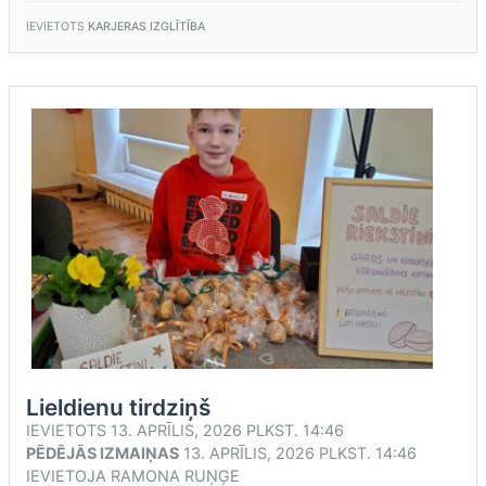
IEVIETOTS
KARJERAS IZGLĪTĪBA
Lieldienu tirdziņš
IEVIETOTS
13. APRĪLIS, 2026 PLKST. 14:46
PĒDĒJĀS IZMAIŅAS
13. APRĪLIS, 2026 PLKST. 14:46
IEVIETOJA
RAMONA RUŅĢE