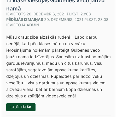
1.l klase viesojas Gulbenes veco ļaužu
namā
IEVIETOTS
20. DECEMBRIS, 2021 PLKST. 23:08
PĒDĒJĀS IZMAIŅAS
20. DECEMBRIS, 2021 PLKST. 23:08
IEVIETOJA
ADMIN
Mūsu draudzība aizsākās rudenī – Labo darbu
nedēļā, kad pēc klases bērnu un vecāku
ierosinājuma nolēmām pārsteigt Gulbenes veco
ļaužu nama iedzīvotājus. Sanesām uz klasi no mājām
gardus ievārījumus, medu un citus kārumus. Visu
sarotājām, sagatavojām apsveikuma kartītes,
dzejoļus un dziesmas. Rūpējoties par līdzcilvēku
veselību – visus gardumus un apsveikumus viņiem
aizvedu viena, bet ar bērniem kopā dziesmas un
dzejoļus aizsūtījām videosveicienā!
“1.L
LASĪT TĀLĀK
KLASE
VIESOJAS
GULBENES