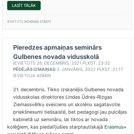
“GULBENES
LASĪT TĀLĀK
NOVADA
KULTŪRAS
PIEMINEKĻI”
IEVIETOTS
IKDIENAS STĀSTI
Pieredzes apmaiņas seminārs
Gulbenes novada vidusskolā
IEVIETOTS
28. DECEMBRIS, 2021 PLKST. 23:32
PĒDĒJĀS IZMAIŅAS
3. JANVĀRIS, 2022 PLKST. 21:17
IEVIETOJA
ADMIN
21. decembris. Tikko izskanējis Gulbenes novada
vidusskolas direktores Lindas Ūdres-Rizgas
Ziemassvētku sveiciens un skolēnu sagatavotie
priekšnesumi tiešsaistē, bet pedagogi jau pulcējas
kabinetā uz semināru, lai tiktos ar novada
kolēģiem, kas piedalījušies starptautiskajā
Erasmus+