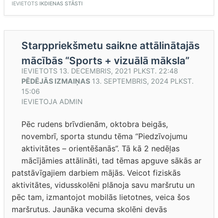
IEVIETOTS
IKDIENAS STĀSTI
Starppriekšmetu saikne attālinātajās
mācībās “Sports + vizuālā māksla”
IEVIETOTS
13. DECEMBRIS, 2021 PLKST. 22:48
PĒDĒJĀS IZMAIŅAS
13. SEPTEMBRIS, 2024 PLKST.
15:06
IEVIETOJA
ADMIN
Pēc rudens brīvdienām, oktobra beigās,
novembrī, sporta stundu tēma “Piedzīvojumu
aktivitātes – orientēšanās”. Tā kā 2 nedēļas
mācījāmies attālināti, tad tēmas apguve sākās ar
patstāvīgajiem darbiem mājās. Veicot fiziskās
aktivitātes, vidusskolēni plānoja savu maršrutu un
pēc tam, izmantojot mobilās lietotnes, veica šos
maršrutus. Jaunāka vecuma skolēni devās