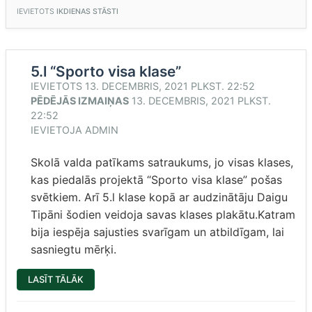
VECO
IEVIETOTS
IKDIENAS STĀSTI
ĻAUŽU
NAMĀ”
5.l “Sporto visa klase”
IEVIETOTS
13. DECEMBRIS, 2021 PLKST. 22:52
PĒDĒJĀS IZMAIŅAS
13. DECEMBRIS, 2021 PLKST.
22:52
IEVIETOJA
ADMIN
Skolā valda patīkams satraukums, jo visas klases,
kas piedalās projektā “Sporto visa klase” pošas
svētkiem. Arī 5.l klase kopā ar audzinātāju Daigu
Tipāni šodien veidoja savas klases plakātu.Katram
bija iespēja sajusties svarīgam un atbildīgam, lai
sasniegtu mērķi.
“5.L
LASĪT TĀLĀK
“SPORTO
VISA
KLASE””