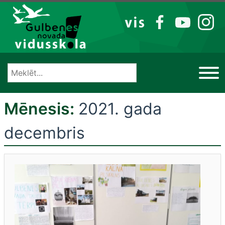
Izlaist
VIS
FB
YT
IG
Mēnesis:
2021. gada
decembris