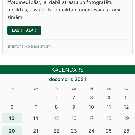
“fotomedībās”, lai dabā atrastu un fotografētu
objektus, kas atbilst noteiktām orientēšanās karšu
zīmēm.
“STARPPRIEKŠMETU
LASĪT TĀLĀK
SAIKNE
ATTĀLINĀTAJĀS
MĀCĪBĀS
“SPORTS
IEVIETOTS
IKDIENAS STĀSTI
+
VIZUĀLĀ
MĀKSLA””
KALENDĀRS
decembris 2021
Pi
Ot
Tr
Ce
Pi
Se
Sv
1
2
3
4
5
6
7
8
9
10
11
12
13
14
15
16
17
18
19
20
21
22
23
24
25
26