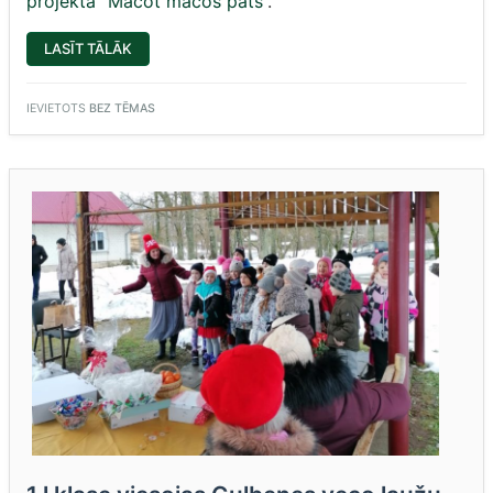
projektā “Mācot mācos pats”
.
“PIEREDZES
LASĪT TĀLĀK
APMAIŅAS
SEMINĀRS
GULBENES
NOVADA
IEVIETOTS
BEZ TĒMAS
VIDUSSKOLĀ”