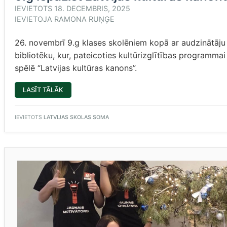
IEVIETOTS
18. DECEMBRIS, 2025
IEVIETOJA
RAMONA RUŅĢE
26. novembrī 9.g klases skolēniem kopā ar audzinātāju 
bibliotēku, kur, pateicoties kultūrizglītības programmai
spēlē “Latvijas kultūras kanons”.
“9.G
LASĪT TĀLĀK
IEPAZĪST
LATVIJAS
KULTŪRAS
KANONU”
IEVIETOTS
LATVIJAS SKOLAS SOMA