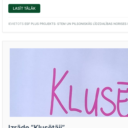
“ĶĪMIJAS
LASĪT TĀLĀK
MĀCĪBU
STUNDA,
IZMANTOJOT
TEHNOLOĢIJAS”
IEVIETOTS
ESF PLUS PROJEKTS: STEM UN PILSONISKĀS LĪDZDALĪBAS NORISES PL
Izrāde “Klusētāji”