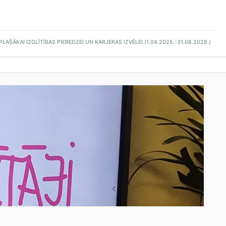
AŠĀKAI IZGLĪTĪBAS PIEREDZEI UN KARJERAS IZVĒLEI (1.04.2025.-31.08.2028.)