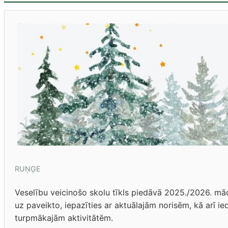
RUŅĢE
Veselību veicinošo skolu tīkls piedāvā 2025./2026. mā
uz paveikto, iepazīties ar aktuālajām norisēm, kā arī 
turpmākajām aktivitātēm.