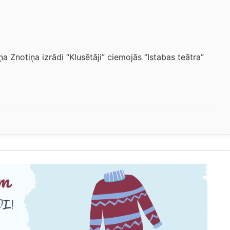
ņa Znotiņa izrādi “Klusētāji” ciemojās “Istabas teātra”