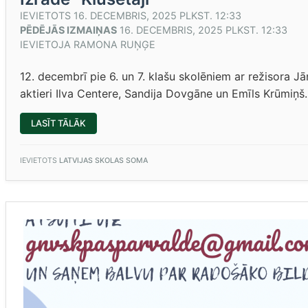
IEVIETOTS
16. DECEMBRIS, 2025 PLKST. 12:33
PĒDĒJĀS IZMAIŅAS
16. DECEMBRIS, 2025 PLKST. 12:33
IEVIETOJA
RAMONA RUŅĢE
12. decembrī pie 6. un 7. klašu skolēniem ar režisora Jā
aktieri Ilva Centere, Sandija Dovgāne un Emīls Krūmiņš.
“IZRĀDE
LASĪT TĀLĀK
“KLUSĒTĀJI””
IEVIETOTS
LATVIJAS SKOLAS SOMA