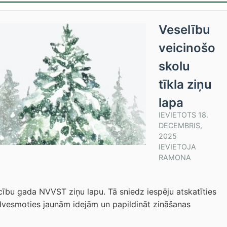
Veselību
veicinošo
skolu
tīkla ziņu
lapa
IEVIETOTS
18.
DECEMBRIS,
2025
IEVIETOJA
RAMONA
cību gada NVVST ziņu lapu. Tā sniedz iespēju atskatīties
iedvesmoties jaunām idejām un papildināt zināšanas