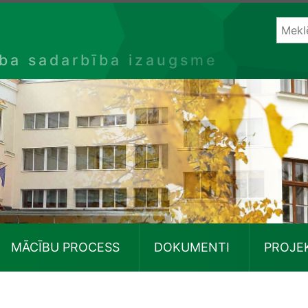
ība sadarbība izaugsme
MĀCĪBU PROCESS
DOKUMENTI
PROJE