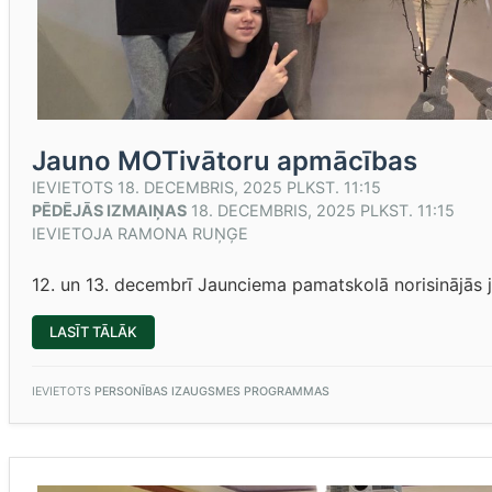
Jauno MOTivātoru apmācības
IEVIETOTS
18. DECEMBRIS, 2025 PLKST. 11:15
PĒDĒJĀS IZMAIŅAS
18. DECEMBRIS, 2025 PLKST. 11:15
IEVIETOJA
RAMONA RUŅĢE
12. un 13. decembrī Jaunciema pamatskolā norisinājās
“JAUNO
LASĪT TĀLĀK
MOTIVĀTORU
APMĀCĪBAS”
IEVIETOTS
PERSONĪBAS IZAUGSMES PROGRAMMAS