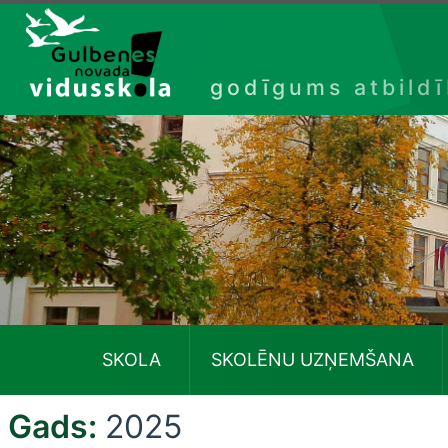
Izlaist
godīgums atbild
SKOLA
SKOLĒNU UZŅEMŠANA
Gads:
2025