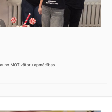
 jauno MOTivātoru apmācības.