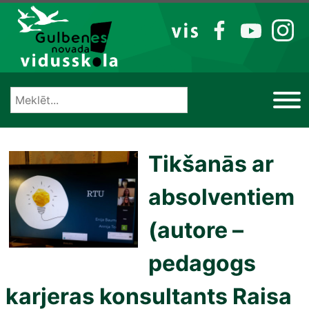
Izlaist
VIS
FB
YT
IG
Tikšanās ar
absolventiem
(autore –
pedagogs
karjeras konsultants Raisa