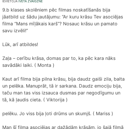
IEVIETOJA
IVETA ZVAIGZNE
9.b klases skolēniem pēc filmas noskatīšanās bija
jāatbild uz šādu jautājumu: “Ar kuru krāsu Tev asociējas
filma “Mans mīļākais karš”? Nosauc krāsu un pamato
savu izvēli!”
Lūk, arī atbildes!
Zaļa – cerību krāsa, domas par to, ka pēc kara nāks
savādāki laiki. ( Monta )
Kaut arī filma bija pilna krāsu, bija daudz gaiši zila, balta
un pelēka. Manuprāt, tā ir sarkana. Daudz emociju bija,
taču man tas viss izsauca dusmas par negodīgumu un
tā, kā ļaudis cieta. ( Viktorija )
pelēku. Jo viss bija ļoti drūms un skumjš. ( Mariss )
Man šī filma asociējas ar dažādām krāsām, jo šajā filmā