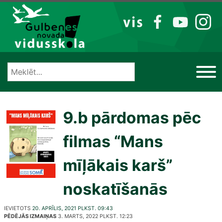
Izlaist
VIS
FB
YT
IG
9.b pārdomas pēc
filmas “Mans
mīļākais karš”
noskatīšanās
IEVIETOTS
20. APRĪLIS, 2021 PLKST. 09:43
PĒDĒJĀS IZMAIŅAS
3. MARTS, 2022 PLKST. 12:23