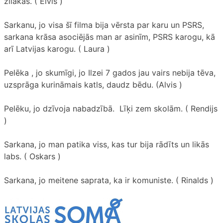
zilākas. ( Elvis )
Sarkanu, jo visa šī filma bija vērsta par karu un PSRS,
sarkana krāsa asociējās man ar asinīm, PSRS karogu, kā
arī Latvijas karogu. ( Laura )
Pelēka , jo skumīgi, jo Ilzei 7 gados jau vairs nebija tēva,
uzsprāga kurināmais katls, daudz bēdu. (Alvis )
Pelēku, jo dzīvoja nabadzībā. Līķi zem skolām. ( Rendijs
)
Sarkana, jo man patika viss, kas tur bija rādīts un likās
labs. ( Oskars )
Sarkana, jo meitene saprata, ka ir komuniste. ( Rinalds )