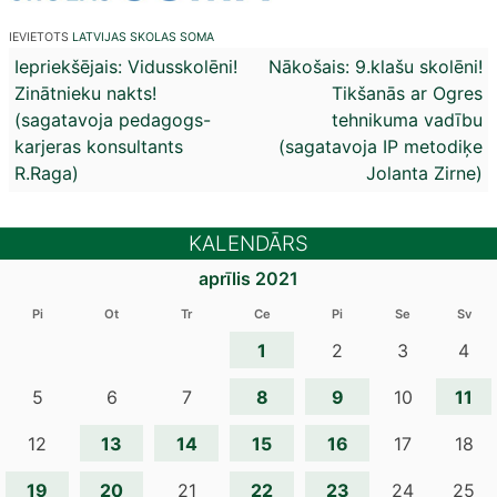
IEVIETOTS
LATVIJAS SKOLAS SOMA
Ziņu
Iepriekšējais:
Vidusskolēni!
Nākošais:
9.klašu skolēni!
Zinātnieku nakts!
Tikšanās ar Ogres
izvēlne
(sagatavoja pedagogs-
tehnikuma vadību
karjeras konsultants
(sagatavoja IP metodiķe
R.Raga)
Jolanta Zirne)
KALENDĀRS
aprīlis 2021
Pi
Ot
Tr
Ce
Pi
Se
Sv
1
2
3
4
8
9
11
5
6
7
10
13
14
15
16
12
17
18
19
20
22
23
21
24
25