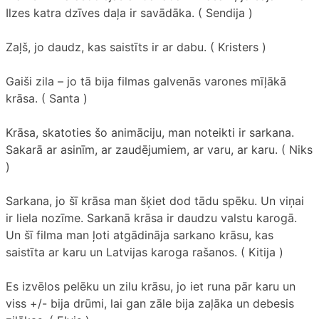
Ilzes katra dzīves daļa ir savādāka. ( Sendija )
Zaļš, jo daudz, kas saistīts ir ar dabu. ( Kristers )
Gaiši zila – jo tā bija filmas galvenās varones mīļākā
krāsa. ( Santa )
Krāsa, skatoties šo animāciju, man noteikti ir sarkana.
Sakarā ar asinīm, ar zaudējumiem, ar varu, ar karu. ( Niks
)
Sarkana, jo šī krāsa man šķiet dod tādu spēku. Un viņai
ir liela nozīme. Sarkanā krāsa ir daudzu valstu karogā.
Un šī filma man ļoti atgādināja sarkano krāsu, kas
saistīta ar karu un Latvijas karoga rašanos. ( Kitija )
Es izvēlos pelēku un zilu krāsu, jo iet runa pār karu un
viss +/- bija drūmi, lai gan zāle bija zaļāka un debesis