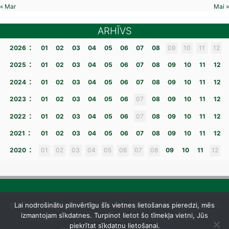
« Mar
Mai »
ARHĪVS
:
2026
01
02
03
04
05
06
07
08
09
10
11
12
:
2025
01
02
03
04
05
06
07
08
09
10
11
12
:
2024
01
02
03
04
05
06
07
08
09
10
11
12
:
2023
01
02
03
04
05
06
07
08
09
10
11
12
:
2022
01
02
03
04
05
06
07
08
09
10
11
12
:
2021
01
02
03
04
05
06
07
08
09
10
11
12
:
2020
01
02
03
04
05
06
07
08
09
10
11
12
©2026 Gulbenes novada vidusskola
– [Skolas iela 10,
Lai nodrošinātu pilnvērtīgu šīs vietnes lietošanas pieredzi, mēs
izmantojam sīkdatnes. Turpinot lietot šo tīmekļa vietni, Jūs
Skolas iela 12, Līkā iela 21] Gulbene, LV-4401
piekrītat sīkdatņu lietošanai.