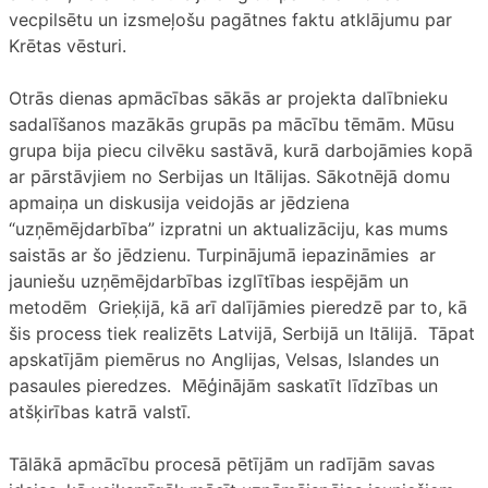
vecpilsētu un izsmeļošu pagātnes faktu atklājumu par
Krētas vēsturi.
Otrās dienas apmācības sākās ar projekta dalībnieku
sadalīšanos mazākās grupās pa mācību tēmām. Mūsu
grupa bija piecu cilvēku sastāvā, kurā darbojāmies kopā
ar pārstāvjiem no Serbijas un Itālijas. Sākotnējā domu
apmaiņa un diskusija veidojās ar jēdziena
“uzņēmējdarbība” izpratni un aktualizāciju, kas mums
saistās ar šo jēdzienu. Turpinājumā iepazināmies ar
jauniešu uzņēmējdarbības izglītības iespējām un
metodēm Grieķijā, kā arī dalījāmies pieredzē par to, kā
šis process tiek realizēts Latvijā, Serbijā un Itālijā. Tāpat
apskatījām piemērus no Anglijas, Velsas, Islandes un
pasaules pieredzes. Mēģinājām saskatīt līdzības un
atšķirības katrā valstī.
Tālākā apmācību procesā pētījām un radījām savas