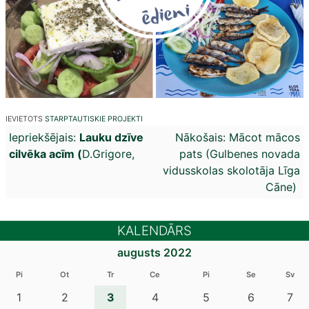
IEVIETOTS
STARPTAUTISKIE PROJEKTI
Ziņu
Iepriekšējais:
Lauku dzīve
Nākošais:
Mācot mācos
cilvēka acīm (
D.Grigore,
pats (Gulbenes novada
izvēlne
vidusskolas skolotāja Līga
Cāne)
KALENDĀRS
augusts 2022
Pi
Ot
Tr
Ce
Pi
Se
Sv
3
1
2
4
5
6
7