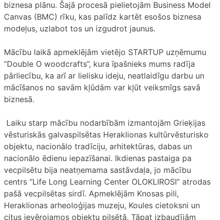
biznesa plānu. Šajā procesā pielietojām Business Model
Canvas (BMC) rīku, kas palīdz kartēt esošos biznesa
modeļus, uzlabot tos un izgudrot jaunus.
Mācību laikā apmeklējām vietējo STARTUP uzņēmumu
“Double O woodcrafts”, kura īpašnieks mums radīja
pārliecību, ka arī ar lielisku ideju, neatlaidīgu darbu un
mācīšanos no savām kļūdām var kļūt veiksmīgs savā
biznesā.
Laiku starp mācību nodarbībām izmantojām Grieķijas
vēsturiskās galvaspilsētas Heraklionas kultūrvēsturisko
objektu, nacionālo tradīciju, arhitektūras, dabas un
nacionālo ēdienu iepazīšanai. Ikdienas pastaiga pa
vecpilsētu bija neatņemama sastāvdaļa, jo mācību
centrs “Life Long Learning Center OLOKLIROSI” atrodas
pašā vecpilsētas sirdī. Apmeklējām Knosas pili,
Heraklionas arheoloģijas muzeju, Koules cietoksni un
citus ievērojamos objektu pilsētā. Tāpat izbaudījām