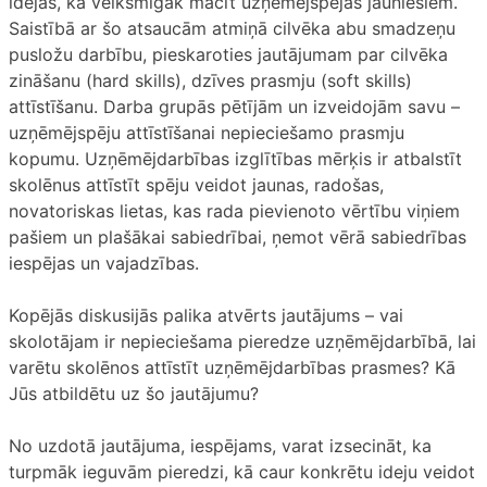
idejas, kā veiksmīgāk mācīt uzņēmējspējas jauniešiem.
Saistībā ar šo atsaucām atmiņā cilvēka abu smadzeņu
pusložu darbību, pieskaroties jautājumam par cilvēka
zināšanu (hard skills), dzīves prasmju (soft skills)
attīstīšanu. Darba grupās pētījām un izveidojām savu –
uzņēmējspēju attīstīšanai nepieciešamo prasmju
kopumu. Uzņēmējdarbības izglītības mērķis ir atbalstīt
skolēnus attīstīt spēju veidot jaunas, radošas,
novatoriskas lietas, kas rada pievienoto vērtību viņiem
pašiem un plašākai sabiedrībai, ņemot vērā sabiedrības
iespējas un vajadzības.
Kopējās diskusijās palika atvērts jautājums – vai
skolotājam ir nepieciešama pieredze uzņēmējdarbībā, lai
varētu skolēnos attīstīt uzņēmējdarbības prasmes? Kā
Jūs atbildētu uz šo jautājumu?
No uzdotā jautājuma, iespējams, varat izsecināt, ka
turpmāk ieguvām pieredzi, kā caur konkrētu ideju veidot