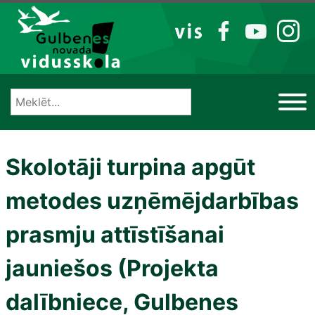
Izlaist
VIS
FB
YT
IG
Skolotāji turpina apgūt
metodes uzņēmējdarbības
prasmju attīstīšanai
jauniešos (Projekta
dalībniece, Gulbenes