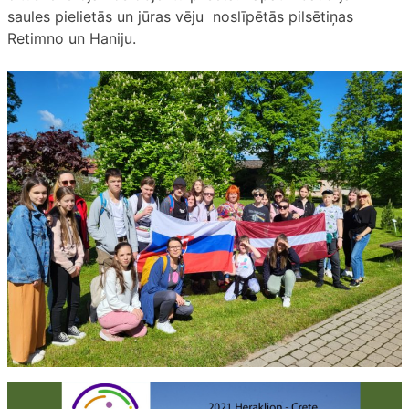
saules pielietās un jūras vēju noslīpētās pilsētiņas
Retimno un Haniju.