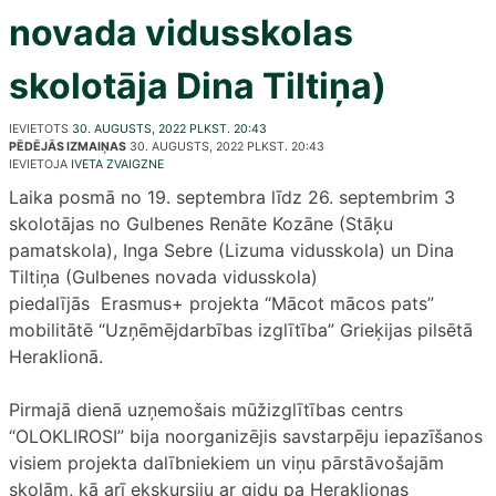
novada vidusskolas
skolotāja Dina Tiltiņa)
IEVIETOTS
30. AUGUSTS, 2022 PLKST. 20:43
PĒDĒJĀS IZMAIŅAS
30. AUGUSTS, 2022 PLKST. 20:43
IEVIETOJA
IVETA ZVAIGZNE
Laika posmā no 19. septembra līdz 26. septembrim 3
skolotājas no Gulbenes Renāte Kozāne (Stāķu
pamatskola), Inga Sebre (Lizuma vidusskola) un Dina
Tiltiņa (Gulbenes novada vidusskola)
piedalījās Erasmus+ projekta “Mācot mācos pats”
mobilitātē “Uzņēmējdarbības izglītība” Grieķijas pilsētā
Heraklionā.
Pirmajā dienā uzņemošais mūžizglītības centrs
“OLOKLIROSI” bija noorganizējis savstarpēju iepazīšanos
visiem projekta dalībniekiem un viņu pārstāvošajām
skolām, kā arī ekskursiju ar gidu pa Heraklionas