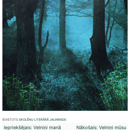
IEVIETOTS
SKOLĒNU LITERĀRĀ JAUNRADE
Ziņu
Iepriekšējais:
Velniņi manā
Nākošais:
Velniņi mūsu