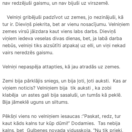
nav redzējuši gaismu, un nav bijuši uz virszemē.
Velniņi gribējuši padzīvot uz zemes, jo nezinājuši, kā
tur ir. Dieviņš piekrita, bet ar vienu nosacījumu. Velniņiem
zemes virsū jāizdara kaut viens labs darbs. Dieviņš
viņiem iedeva veselas divas dienas, bet, ja labā darba
nebūs, velniņi tiks aizsūtīti atpakaļ uz elli, un viņi nekad
vairs neredzēs gaismu.
Velniņi nepaspēja attapties, kā jau atradās uz zemes.
Zemi bija pārklājis sniegs, un bija ļoti, ļoti auksti. Kas ar
viņiem noticis? Velniņiem bija tik auksti , ka zobi
klabēja un astes gali bija sasaluši, un tumšs kā peklē.
Bija jāmeklē uguns un siltums.
Pēkšņi viens no velniņiem iesaucas :”Paskat, redz, tur
kaut kāds kalns tur kūp dūmi!” Dodamies. Tas nebija
kalns, bet Gulbenes novada vidusskola. “Nu tik prieki,