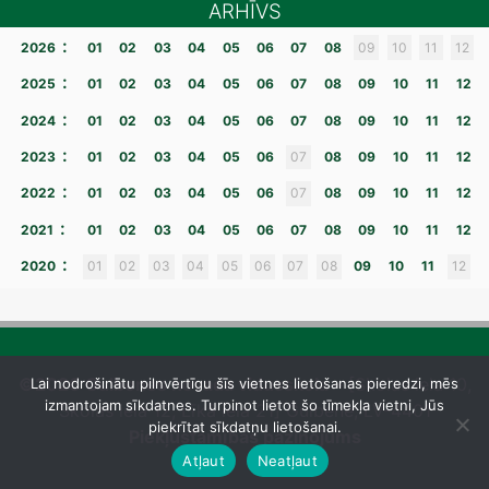
ARHĪVS
:
2026
01
02
03
04
05
06
07
08
09
10
11
12
:
2025
01
02
03
04
05
06
07
08
09
10
11
12
:
2024
01
02
03
04
05
06
07
08
09
10
11
12
:
2023
01
02
03
04
05
06
07
08
09
10
11
12
:
2022
01
02
03
04
05
06
07
08
09
10
11
12
:
2021
01
02
03
04
05
06
07
08
09
10
11
12
:
2020
01
02
03
04
05
06
07
08
09
10
11
12
©2026 Gulbenes novada vidusskola
– [Skolas iela 10,
Lai nodrošinātu pilnvērtīgu šīs vietnes lietošanas pieredzi, mēs
izmantojam sīkdatnes. Turpinot lietot šo tīmekļa vietni, Jūs
Skolas iela 12, Līkā iela 21] Gulbene, LV-4401
piekrītat sīkdatņu lietošanai.
Piekļūstamības paziņojums
Atļaut
Neatļaut