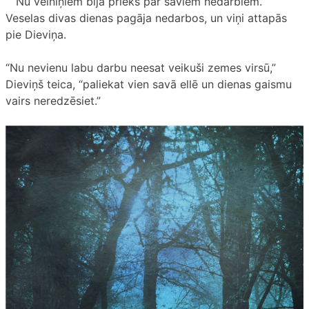
Nu velniņiem bija prieks par saviem nedarbiem.
Veselas divas dienas pagāja nedarbos, un viņi attapās
pie Dieviņa.
“Nu nevienu labu darbu neesat veikuši zemes virsū,”
Dieviņš teica, “paliekat vien savā ellē un dienas gaismu
vairs neredzēsiet.”