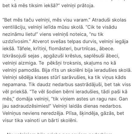
bet kā mēs tiksim iekšā?” velniņi prātoja.
“Bet mēs taču velniņi, mēs visu varam.” Atraduši skolas
ventilāciju, velniņi ielīda mūsu skolā. “Cik te visādu
nezināmu lietu!” viens velniņš noteica, “nu tik
uzdzīvosim.” Atverot svešas telpas durvis, velniņi iegāja
iekšā. Tāfele, krītiņi, flomāsteri, burtnīcas., ābece.
Izkrāsojuši sejas , apgāzuši krēslus, saplēsuši ābeci,
velniņi aizmiga. Te pēkšņi troksnis, skaļums no kā
velniņi pamodās. Bija rīts un skolēni bija ieradušies skolā.
Velniņi sēdēja klases stūrī sarāvušies, ka tik viņus kāds
nepamana. Tik daudz nedarbus sastrādājuši, bet tak viss
vēl priekšā. “Te vēl šodien bērni ieradušies, tādi paši kā
mēs,” domāja velniņi, ”tik viņiem astes un ragu nav. Gan
jau sadraudzēsimies!” Velniņi laidās dienas nedarbos.
Velniņus neviens neredzēja. Plīsa, šķindēja, gāzās, bet
visur tika vainoti un bārti skolēni.