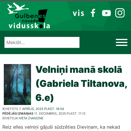
Izlaist
VIS
FB
YT
IG
Velniņi manā skolā
(Gabriela Tiltanova,
6.e)
IEVIETOTS
7. APRĪLIS, 2023 PLKST. 18:54
PĒDĒJĀS IZMAIŅAS
11. DECEMBRIS, 2025 PLKST. 11:12
IEVIETOJA
IVETA ZVAIGZNE
Reiz elles velniņi gājuši sūdzēties Dieviņam, ka nekad