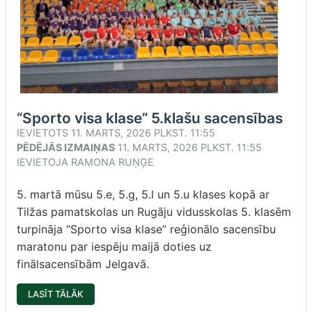
“Sporto visa klase” 5.klašu sacensības
IEVIETOTS
11. MARTS, 2026 PLKST. 11:55
PĒDĒJĀS IZMAIŅAS
11. MARTS, 2026 PLKST. 11:55
IEVIETOJA
RAMONA RUŅĢE
5. martā mūsu 5.e, 5.g, 5.l un 5.u klases kopā ar
Tilžas pamatskolas un Rugāju vidusskolas 5. klasēm
turpināja “Sporto visa klase” reģionālo sacensību
maratonu par iespēju maijā doties uz
finālsacensībām Jelgavā.
““SPORTO
LASĪT TĀLĀK
VISA
KLASE”