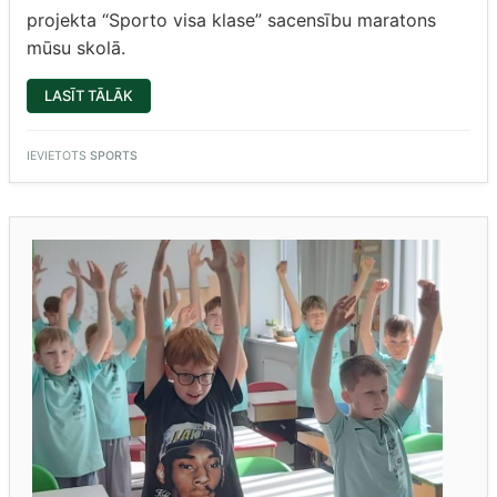
projekta “Sporto visa klase” sacensību maratons
mūsu skolā.
““SPORTO
LASĪT TĀLĀK
VISA
KLASE”
2.KLAŠU
SACENSĪBAS”
IEVIETOTS
SPORTS