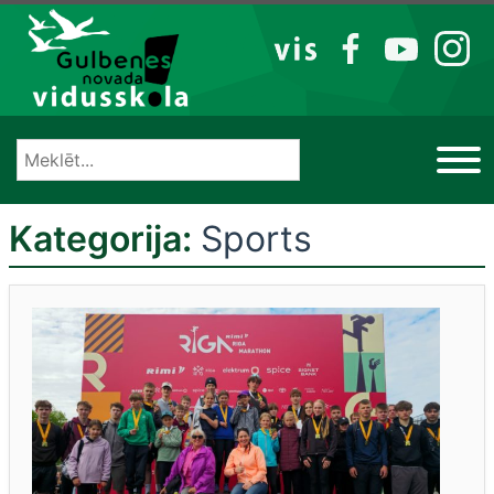
Izlaist
VIS
FB
YT
IG
Kategorija:
Sports