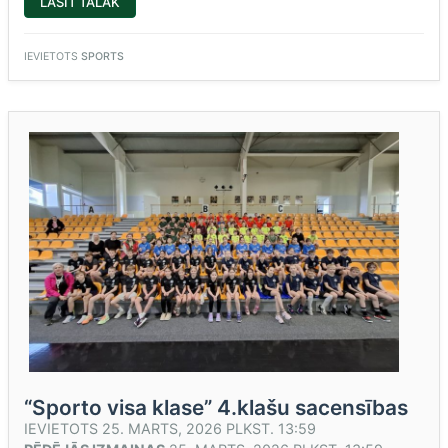
““SPORTO
LASĪT TĀLĀK
VISA
KLASE”
3.KLAŠU
SACENSĪBAS”
IEVIETOTS
SPORTS
“Sporto visa klase” 4.klašu sacensības
IEVIETOTS
25. MARTS, 2026 PLKST. 13:59