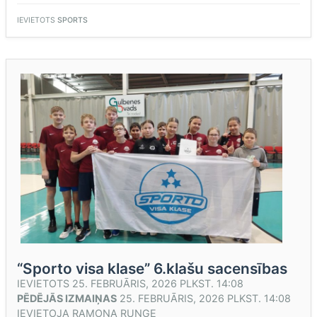
5.KLAŠU
SACENSĪBAS”
IEVIETOTS
SPORTS
“Sporto visa klase” 6.klašu sacensības
IEVIETOTS
25. FEBRUĀRIS, 2026 PLKST. 14:08
PĒDĒJĀS IZMAIŅAS
25. FEBRUĀRIS, 2026 PLKST. 14:08
IEVIETOJA
RAMONA RUŅĢE