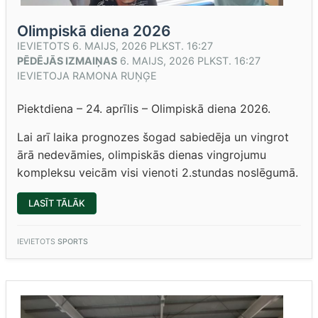
Olimpiskā diena 2026
IEVIETOTS
6. MAIJS, 2026 PLKST. 16:27
PĒDĒJĀS IZMAIŅAS
6. MAIJS, 2026 PLKST. 16:27
IEVIETOJA
RAMONA RUŅĢE
Piektdiena – 24. aprīlis – Olimpiskā diena 2026.
Lai arī laika prognozes šogad sabiedēja un vingrot
ārā nedevāmies, olimpiskās dienas vingrojumu
kompleksu veicām visi vienoti 2.stundas noslēgumā.
“OLIMPISKĀ
LASĪT TĀLĀK
DIENA
2026”
IEVIETOTS
SPORTS