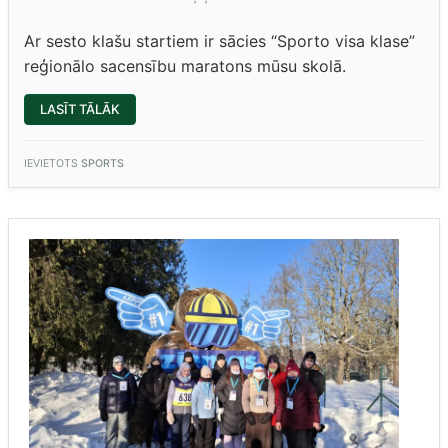
Ar sesto klašu startiem ir sācies “Sporto visa klase”
reģionālo sacensību maratons mūsu skolā.
““SPORTO
LASĪT TĀLĀK
VISA
KLASE”
6.KLAŠU
SACENSĪBAS”
IEVIETOTS
SPORTS