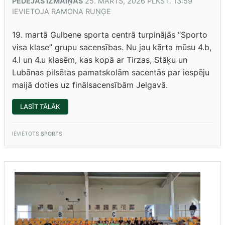
PĒDĒJĀS IZMAIŅAS
25. MARTS, 2026 PLKST. 13:59
IEVIETOJA
RAMONA RUŅĢE
19. martā Gulbene sporta centrā turpinājās “Sporto
visa klase” grupu sacensības. Nu jau kārta mūsu 4.b,
4.l un 4.u klasēm, kas kopā ar Tirzas, Stāķu un
Lubānas pilsētas pamatskolām sacentās par iespēju
maijā doties uz finālsacensībām Jelgavā.
““SPORTO
LASĪT TĀLĀK
VISA
KLASE”
4.KLAŠU
SACENSĪBAS”
IEVIETOTS
SPORTS