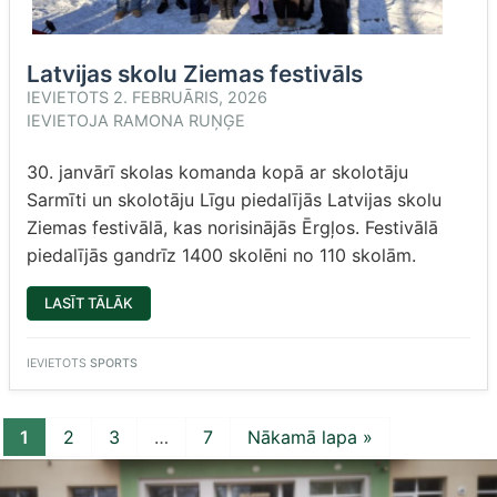
Latvijas skolu Ziemas festivāls
IEVIETOTS
2. FEBRUĀRIS, 2026
IEVIETOJA
RAMONA RUŅĢE
30. janvārī skolas komanda kopā ar skolotāju
Sarmīti un skolotāju Līgu piedalījās Latvijas skolu
Ziemas festivālā, kas norisinājās Ērgļos. Festivālā
piedalījās gandrīz 1400 skolēni no 110 skolām.
“LATVIJAS
LASĪT TĀLĀK
SKOLU
ZIEMAS
FESTIVĀLS”
IEVIETOTS
SPORTS
1
2
3
…
7
Nākamā lapa »