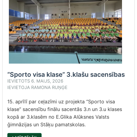
“Sporto visa klase” 3.klašu sacensības
IEVIETOTS
6. MAIJS, 2026
IEVIETOJA
RAMONA RUŅĢE
15. aprīlī par ceļazīmi uz projekta “Sporto visa
klase” sacensību finālu sacentās 3.n un 3.u klases
kopā ar 3.klasēm no E.Glika Alūksnes Valsts
ģimnāzijas un Stāķu pamatskolas.