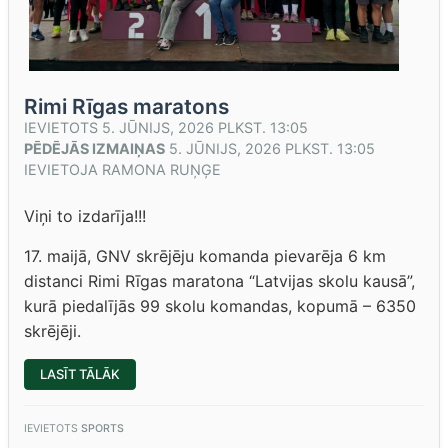
Rimi Rīgas maratons
IEVIETOTS
5. JŪNIJS, 2026 PLKST. 13:05
PĒDĒJĀS IZMAIŅAS
5. JŪNIJS, 2026 PLKST. 13:05
IEVIETOJA
RAMONA RUŅĢE
Viņi to izdarīja!!!
17. maijā, GNV skrējēju komanda pievarēja 6 km
distanci Rimi Rīgas maratona “Latvijas skolu kausā”,
kurā piedalījās 99 skolu komandas, kopumā – 6350
skrējēji.
“RIMI
LASĪT TĀLĀK
RĪGAS
MARATONS”
IEVIETOTS
SPORTS