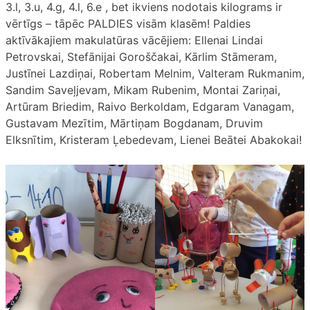
3.l, 3.u, 4.g, 4.l, 6.e , bet ikviens nodotais kilograms ir
vērtīgs – tāpēc PALDIES visām klasēm! Paldies
aktīvākajiem makulatūras vācējiem: Ellenai Lindai
Petrovskai, Stefānijai Goroščakai, Kārlim Stāmeram,
Justīnei Lazdiņai, Robertam Melnim, Valteram Rukmanim,
Sandim Saveļjevam, Mikam Rubenim, Montai Zariņai,
Artūram Briedim, Raivo Berkoldam, Edgaram Vanagam,
Gustavam Mezītim, Mārtiņam Bogdanam, Druvim
Elksnītim, Kristeram Ļebedevam, Lienei Beātei Abakokai!