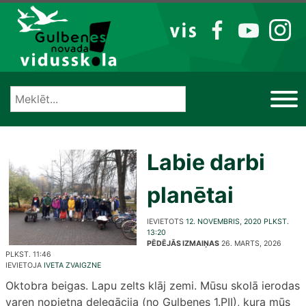
Izlaist
VIS
FB
YT
IG
Labie darbi
planētai
IEVIETOTS
12. NOVEMBRIS, 2020 PLKST.
13:20
PĒDĒJĀS IZMAIŅAS
26. MARTS, 2026
PLKST. 11:46
IEVIETOJA
IVETA ZVAIGZNE
Oktobra beigas. Lapu zelts klāj zemi. Mūsu skolā ierodas
varen nopietna delegācija (no Gulbenes 1.PII), kura mūs