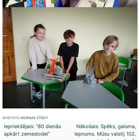
IEVIETOTS
IKDIENAS STĀSTI
Ziņu
Iepriekšējais:
“80 dienās
Nākošais:
Spēks, gaisma,
apkārt zemeslodei”
lepnums. Mūsu valstij 102.
izvēlne