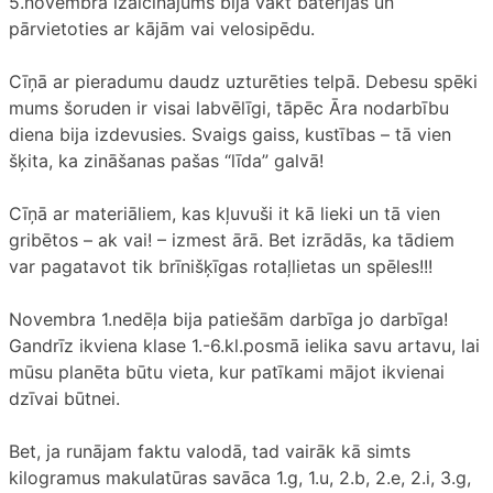
5.novembra izaicinājums bija vākt baterijas un
pārvietoties ar kājām vai velosipēdu.
Cīņā ar pieradumu daudz uzturēties telpā. Debesu spēki
mums šoruden ir visai labvēlīgi, tāpēc Āra nodarbību
diena bija izdevusies. Svaigs gaiss, kustības – tā vien
šķita, ka zināšanas pašas “līda” galvā!
Cīņā ar materiāliem, kas kļuvuši it kā lieki un tā vien
gribētos – ak vai! – izmest ārā. Bet izrādās, ka tādiem
var pagatavot tik brīnišķīgas rotaļlietas un spēles!!!
Novembra 1.nedēļa bija patiešām darbīga jo darbīga!
Gandrīz ikviena klase 1.-6.kl.posmā ielika savu artavu, lai
mūsu planēta būtu vieta, kur patīkami mājot ikvienai
dzīvai būtnei.
Bet, ja runājam faktu valodā, tad vairāk kā simts
kilogramus makulatūras savāca 1.g, 1.u, 2.b, 2.e, 2.i, 3.g,