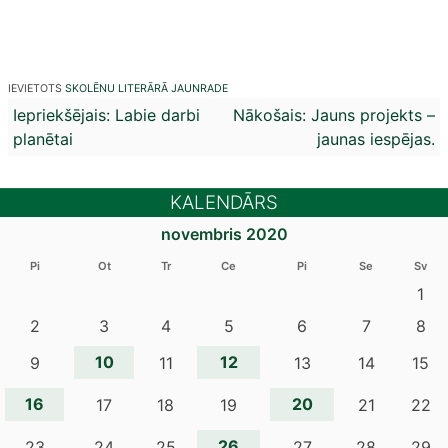
IEVIETOTS
SKOLĒNU LITERĀRĀ JAUNRADE
Ziņu
Iepriekšējais:
Labie darbi
Nākošais:
Jauns projekts –
planētai
jaunas iespējas.
izvēlne
KALENDĀRS
novembris 2020
Pi
Ot
Tr
Ce
Pi
Se
Sv
1
2
3
4
5
6
7
8
10
12
9
11
13
14
15
16
20
17
18
19
21
22
26
23
24
25
27
28
29