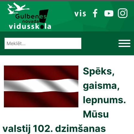
Izlaist
VIS
FB
YT
IG
Spēks,
gaisma,
lepnums.
Mūsu
valstij 102. dzimšanas