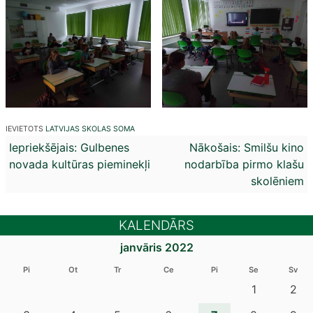
IEVIETOTS
LATVIJAS SKOLAS SOMA
Ziņu
Iepriekšējais:
Gulbenes
Nākošais:
Smilšu kino
novada kultūras pieminekļi
nodarbība pirmo klašu
izvēlne
skolēniem
KALENDĀRS
janvāris 2022
Pi
Ot
Tr
Ce
Pi
Se
Sv
1
2