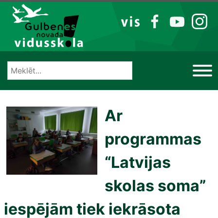
Izlaist
VIS
FB
YT
IG
Ar
programmas
“Latvijas
skolas soma”
iespējām tiek iekrāsota