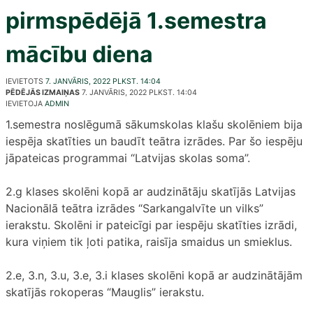
pirmspēdējā 1.semestra
mācību diena
IEVIETOTS
7. JANVĀRIS, 2022 PLKST. 14:04
PĒDĒJĀS IZMAIŅAS
7. JANVĀRIS, 2022 PLKST. 14:04
IEVIETOJA
ADMIN
1.semestra noslēgumā sākumskolas klašu skolēniem bija
iespēja skatīties un baudīt teātra izrādes. Par šo iespēju
jāpateicas programmai “Latvijas skolas soma”.
2.g klases skolēni kopā ar audzinātāju skatījās Latvijas
Nacionālā teātra izrādes “Sarkangalvīte un vilks”
ierakstu. Skolēni ir pateicīgi par iespēju skatīties izrādi,
kura viņiem tik ļoti patika, raisīja smaidus un smieklus.
2.e, 3.n, 3.u, 3.e, 3.i klases skolēni kopā ar audzinātājām
skatījās rokoperas “Mauglis” ierakstu.