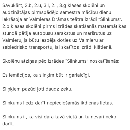
Savukārt, 2.b, 2.u, 3.l, 2.l, 3.g klases skolēni un
audzinātājas pirmspēdējo semestra mācību dienu
iekrāsoja ar Valmieras Drāmas teātra izrādi “Slinkums”.
2.b klases skolēni pirms izrādes skatīšanās matemātikas
stundā pētīja autobusu sarakstus un maršrutus uz
Valmieru, ja būtu iespēja doties uz Valmieru ar
sabiedrisko transportu, lai skatītos izrādi klātienē.
Skolēnu atziņas pēc izrādes “Slinkums” noskatīšanās:
Es iemācījos, ka sliņķim būt ir garlaicīgi.
Sliņķiem pazūd ļoti daudz zeķu.
Slinkums liedz darīt nepieciešamās ikdienas lietas.
Slinkums ir, ka visi dara tavā vietā un tu nevari neko
darīt.