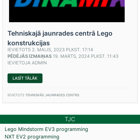
Tehniskajā jaunrades centrā Lego
konstrukcijas
IEVIETOTS
2. MAIJS, 2023 PLKST. 17:14
PĒDĒJĀS IZMAIŅAS
19. MARTS, 2024 PLKST. 11:43
IEVIETOJA
ADMIN
“TEHNISKAJĀ
LASĪT TĀLĀK
JAUNRADES
CENTRĀ
LEGO
KONSTRUKCIJAS”
IEVIETOTS
TEHNISKĀS JAUNRADES CENTRS
TJC
Lego Mindstorm EV3 programming
NXT EV2 programming