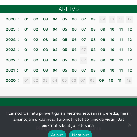
ARHĪVS
:
2026
01
02
03
04
05
06
07
08
09
10
11
12
:
2025
01
02
03
04
05
06
07
08
09
10
11
12
:
2024
01
02
03
04
05
06
07
08
09
10
11
12
:
2023
01
02
03
04
05
06
07
08
09
10
11
12
:
2022
01
02
03
04
05
06
07
08
09
10
11
12
:
2021
01
02
03
04
05
06
07
08
09
10
11
12
:
2020
01
02
03
04
05
06
07
08
09
10
11
12
©2026 Gulbenes novada vidusskola
– [Skolas iela 10,
Lai nodrošinātu pilnvērtīgu šīs vietnes lietošanas pieredzi, mēs
izmantojam sīkdatnes. Turpinot lietot šo tīmekļa vietni, Jūs
Skolas iela 12, Līkā iela 21] Gulbene, LV-4401
piekrītat sīkdatņu lietošanai.
Piekļūstamības paziņojums
Atļaut
Neatļaut