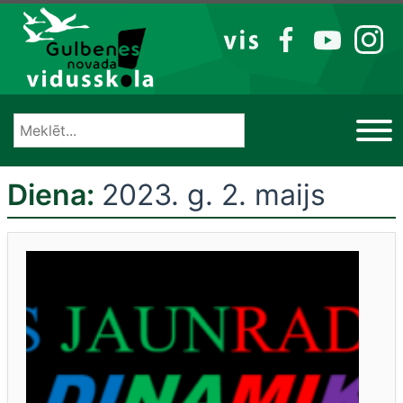
Izlaist
VIS
FB
YT
IG
Diena:
2023. g. 2. maijs