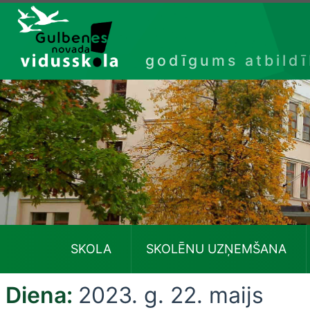
Izlaist
godīgums atbild
SKOLA
SKOLĒNU UZŅEMŠANA
Diena:
2023. g. 22. maijs