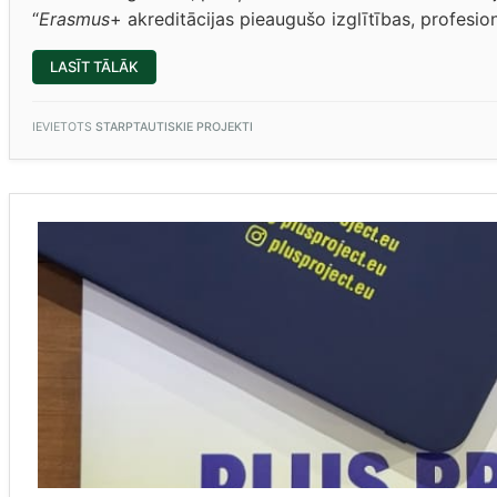
“
Erasmus
+ akreditācijas pieaugušo izglītības, profesio
“ERASMUS
LASĪT TĀLĀK
AKREDITĀCIJA
(I.BRŪNIŅA,
PROJEKTU
ASISTENTE)”
IEVIETOTS
STARPTAUTISKIE PROJEKTI