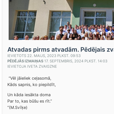
Atvadas pirms atvadām. Pēdējais zv
IEVIETOTS
22. MAIJS, 2023 PLKST. 09:53
PĒDĒJĀS IZMAIŅAS
17. SEPTEMBRIS, 2024 PLKST. 14:03
IEVIETOJA
IVETA ZVAIGZNE
“Vēl jāieliek ceļasomā,
Kāds sapnis, ko piepildīt,
Un kāda iesākta doma
Par to, kas būšu es rīt.”
”(M.Svīķe)