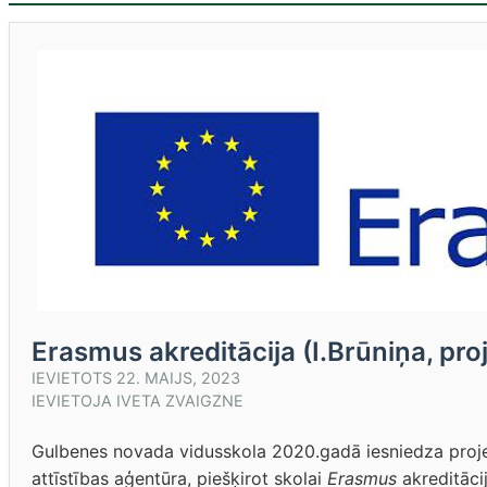
Erasmus akreditācija (I.Brūniņa, pro
IEVIETOTS
22. MAIJS, 2023
IEVIETOJA
IVETA ZVAIGZNE
Gulbenes novada vidusskola 2020.gadā iesniedza projekt
attīstības aģentūra, piešķirot skolai
Erasmus
akreditāc