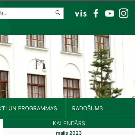
VIS
FB
YT
IG
KTI UN PROGRAMMAS
RADOŠUMS
KALENDĀRS
maijs 2023