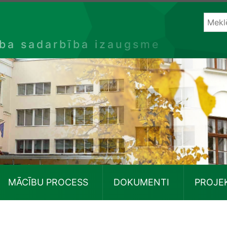
ība sadarbība izaugsme
MĀCĪBU PROCESS
DOKUMENTI
PROJE