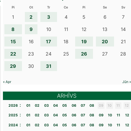
Pi
Ot
Tr
Ce
Pi
Se
Sv
2
3
1
4
5
6
7
8
9
10
11
12
13
14
15
17
19
20
16
18
21
22
26
23
24
25
27
28
29
31
30
« Apr
Jūn »
ARHĪVS
:
2026
01
02
03
04
05
06
07
08
09
10
11
12
:
2025
01
02
03
04
05
06
07
08
09
10
11
12
:
2024
01
02
03
04
05
06
07
08
09
10
11
12