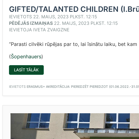
GIFTED/TALANTED CHILDREN (I.Brūni
IEVIETOTS
22. MAIJS, 2023 PLKST. 12:15
PĒDĒJĀS IZMAIŅAS
22. MAIJS, 2023 PLKST. 12:15
IEVIETOJA
IVETA ZVAIGZNE
“Parasti cilvēki rūpējas par to, lai īsinātu laiku, bet kam 
(
Šopenhauers
)
“GIFTED/TALANTED
LASĪT TĀLĀK
CHILDREN
(I.BRŪNIŅA,
PROJEKTU
ASISTENTE)”
IEVIETOTS
ERASMUS+ AKREDITĀCIJA: PIEREDZĒT PIEREDZOT (01.06.2022.-31.0