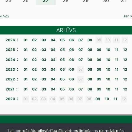
27
25
26
28
29
30
31
« Nov
Jan »
ARHĪVS
:
2026
01
02
03
04
05
06
07
08
09
10
11
12
:
2025
01
02
03
04
05
06
07
08
09
10
11
12
:
2024
01
02
03
04
05
06
07
08
09
10
11
12
:
2023
01
02
03
04
05
06
07
08
09
10
11
12
:
2022
01
02
03
04
05
06
07
08
09
10
11
12
:
2021
01
02
03
04
05
06
07
08
09
10
11
12
:
2020
01
02
03
04
05
06
07
08
09
10
11
12
©2026 Gulbenes novada vidusskola
– [Skolas iela 10,
Lai nodrošinātu pilnvērtīgu šīs vietnes lietošanas pieredzi, mēs