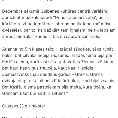
Decembra sākumā Gulbenes kultūras centrā varējām
apmeklēt muzikālu izrādi “Grinča Ziemassvētki”, un
kārtējo reizi padomāt par labo un ne tik labo (arī mūsu
dvēselēs), par to, ka dažkārt tam īgnajam, ne tik labajam
varbūt pietrūkst kādas siltas un saprotošas sirds.
Arianna no 5.n klases teic: “ Izrādei sākoties, sāka runāt
balss, bet cilvēks nebija redzams. Izrādes tēma bija par
Kasīšu ciemu, kurā visi sāka gatavoties Ziemassvētkiem,
bet kaut kas viņus traucēja, kaut kas ir ienīdis
Ziemassvētkus jau daudzus gadus – Grinčs. Grinčs
dzīvoja augstu kalnā un izlīda ārā tikai, kad bija izsalcis.
Bet Kasīšu ciema pastniekam bija meita, kura ticēja, ka
Grinčam kaut kur sirdī ir siltums.”
Gustavs (3.e ) raksta: