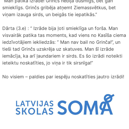
“Man patika izrāde! Grinčs nebija dusmīgs, bet gan
smieklīgs. Grinčs gribēja atņemt Ziemassvētkus, bet
viņam izauga sirds, un beigās tie iepatikās.”
Dārta (3.e) : “ Izrāde bija ļoti smieklīga un forša. Man
visvairāk patika tas moments, kad viens no Kasīša ciema
iedzīvotājiem iekliedzās: ” Man nav bail no Grinča!”, un
tieši tad Grinčs uzskrēja uz skatuves. Man šī izrāde
iemācīja, ka arī ļaundariem ir sirds. Es šo izrādi noteikti
ieteiktu noskatīties, jo viņa ir tik sirsnīga!”
No visiem – paldies par iespēju noskatīties jautro izrādi!