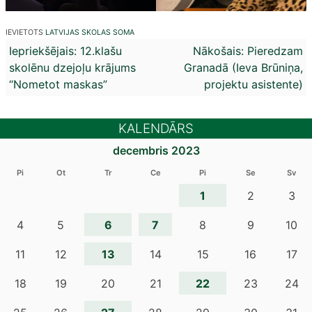
IEVIETOTS
LATVIJAS SKOLAS SOMA
Ziņu
Iepriekšējais:
12.klašu
Nākošais:
Pieredzam
skolēnu dzejoļu krājums
Granadā (Ieva Brūniņa,
izvēlne
“Nometot maskas”
projektu asistente)
KALENDĀRS
decembris 2023
Pi
Ot
Tr
Ce
Pi
Se
Sv
1
2
3
6
7
4
5
8
9
10
13
11
12
14
15
16
17
22
18
19
20
21
23
24