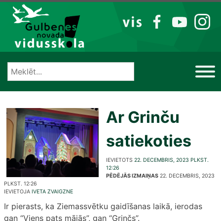
Izlaist
VIS
FB
YT
IG
Ar Grinču
satiekoties
IEVIETOTS
22. DECEMBRIS, 2023 PLKST.
12:26
PĒDĒJĀS IZMAIŅAS
22. DECEMBRIS, 2023
PLKST. 12:26
IEVIETOJA
IVETA ZVAIGZNE
Ir pierasts, ka Ziemassvētku gaidīšanas laikā, ierodas
gan “Viens pats mājās”, gan “Grinčs”.