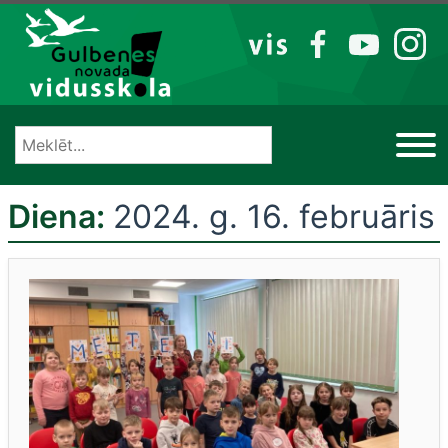
Izlaist
VIS
FB
YT
IG
Diena:
2024. g. 16. februāris