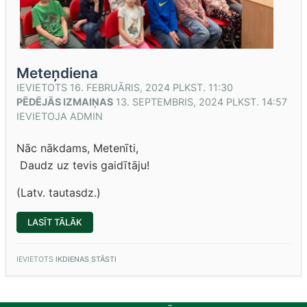
Meteņdiena
IEVIETOTS
16. FEBRUĀRIS, 2024 PLKST. 11:30
PĒDĒJĀS IZMAIŅAS
13. SEPTEMBRIS, 2024 PLKST. 14:57
IEVIETOJA
ADMIN
Nāc nākdams, Metenīti,
Daudz uz tevis gaidītāju!
(Latv. tautasdz.)
“METEŅDIENA”
LASĪT TĀLĀK
IEVIETOTS
IKDIENAS STĀSTI