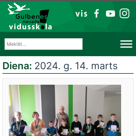
Izlaist
VIS
FB
YT
IG
Diena:
2024. g. 14. marts