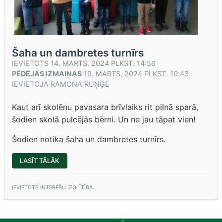
Šaha un dambretes turnīrs
IEVIETOTS
14. MARTS, 2024 PLKST. 14:56
PĒDĒJĀS IZMAIŅAS
19. MARTS, 2024 PLKST. 10:43
IEVIETOJA
RAMONA RUŅĢE
Kaut arī skolēnu pavasara brīvlaiks rit pilnā sparā,
šodien skolā pulcējās bērni. Un ne jau tāpat vien!
Šodien notika šaha un dambretes turnīrs.
“ŠAHA
LASĪT TĀLĀK
UN
DAMBRETES
TURNĪRS”
IEVIETOTS
INTEREŠU IZGLĪTĪBA