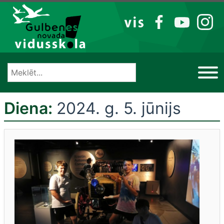
Izlaist
VIS
FB
YT
IG
Diena:
2024. g. 5. jūnijs