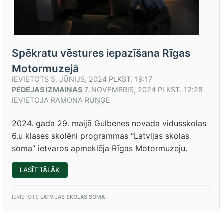
Spēkratu vēstures iepazīšana Rīgas
Motormuzejā
IEVIETOTS
5. JŪNIJS, 2024 PLKST. 19:17
PĒDĒJĀS IZMAIŅAS
7. NOVEMBRIS, 2024 PLKST. 12:28
IEVIETOJA
RAMONA RUŅĢE
2024. gada 29. maijā Gulbenes novada vidusskolas
6.u klases skolēni programmas “Latvijas skolas
soma” ietvaros apmeklēja Rīgas Motormuzeju.
“SPĒKRATU
LASĪT TĀLĀK
VĒSTURES
IEPAZĪŠANA
RĪGAS
MOTORMUZEJĀ”
IEVIETOTS
LATVIJAS SKOLAS SOMA