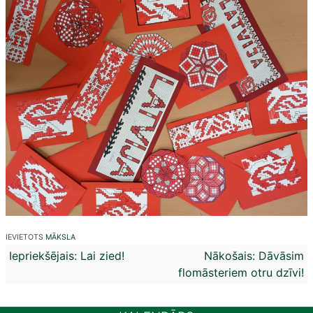
IEVIETOTS
MĀKSLA
Ziņu
Iepriekšējais:
Lai zied!
Nākošais:
Dāvāsim
flomāsteriem otru dzīvi!
izvēlne