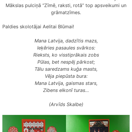
Mākslas pulciņā “Zīmē, raksti, rotā” top apsveikumi un
grāmatzīmes.
Paldies skolotājai Aelitai Blūmai!
Mana Latvija, dadzītis mazs,
Ieķēries pasaules svārkos:
Rieksts, ko visstiprākais zobs
Pūlas, bet nespēj pārkost;
Tālu saredzams kuģa masts,
Vēja piepūsta bura:
Mana Latvija, gaismas stars,
Zibens elkonī turas…
(Arvīds Skalbe)