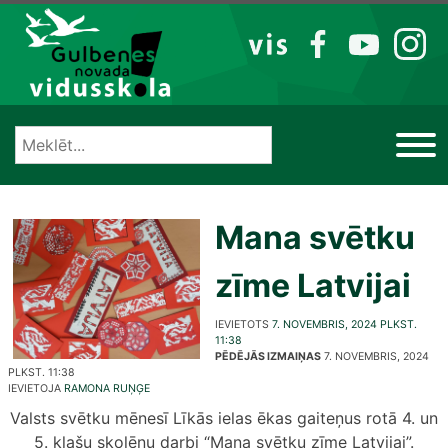
Izlaist
VIS
FB
YT
IG
Mana svētku
zīme Latvijai
IEVIETOTS
7. NOVEMBRIS, 2024 PLKST.
11:38
PĒDĒJĀS IZMAIŅAS
7. NOVEMBRIS, 2024
PLKST. 11:38
IEVIETOJA
RAMONA RUŅĢE
Valsts svētku mēnesī Līkās ielas ēkas gaiteņus rotā 4. un
5. klašu skolēnu darbi “Mana svētku zīme Latvijai”.