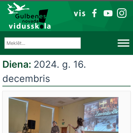
Izlaist
VIS
FB
YT
IG
Diena:
2024. g. 16.
decembris