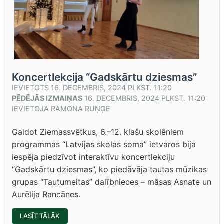
Koncertlekcija “Gadskārtu dziesmas”
IEVIETOTS
16. DECEMBRIS, 2024 PLKST. 11:20
PĒDĒJĀS IZMAIŅAS
16. DECEMBRIS, 2024 PLKST. 11:20
IEVIETOJA
RAMONA RUŅĢE
Gaidot Ziemassvētkus, 6.–12. klašu skolēniem
programmas “Latvijas skolas soma” ietvaros bija
iespēja piedzīvot interaktīvu koncertlekciju
“Gadskārtu dziesmas”, ko piedāvāja tautas mūzikas
grupas “Tautumeitas” dalībnieces – māsas Asnate un
Aurēlija Rancānes.
“KONCERTLEKCIJA
LASĪT TĀLĀK
“GADSKĀRTU