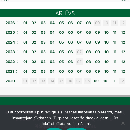
ARHĪVS
:
2026
01
02
03
04
05
06
07
08
09
10
11
12
:
2025
01
02
03
04
05
06
07
08
09
10
11
12
:
2024
01
02
03
04
05
06
07
08
09
10
11
12
:
2023
01
02
03
04
05
06
07
08
09
10
11
12
:
2022
01
02
03
04
05
06
07
08
09
10
11
12
:
2021
01
02
03
04
05
06
07
08
09
10
11
12
:
2020
01
02
03
04
05
06
07
08
09
10
11
12
©2026 Gulbenes novada vidusskola
– [Skolas iela 10,
Lai nodrošinātu pilnvērtīgu šīs vietnes lietošanas pieredzi, mēs
izmantojam sīkdatnes. Turpinot lietot šo tīmekļa vietni, Jūs
Skolas iela 12, Līkā iela 21] Gulbene, LV-4401
piekrītat sīkdatņu lietošanai.
Piekļūstamības paziņojums