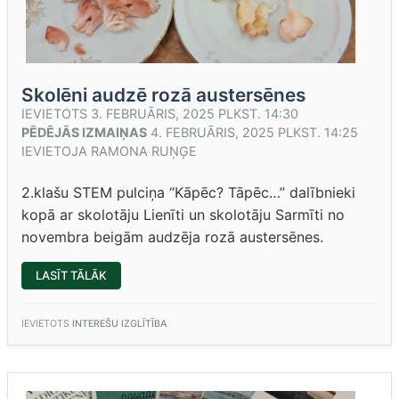
Skolēni audzē rozā austersēnes
IEVIETOTS
3. FEBRUĀRIS, 2025 PLKST. 14:30
PĒDĒJĀS IZMAIŅAS
4. FEBRUĀRIS, 2025 PLKST. 14:25
IEVIETOJA
RAMONA RUŅĢE
2.klašu STEM pulciņa “Kāpēc? Tāpēc…” dalībnieki
kopā ar skolotāju Lienīti un skolotāju Sarmīti no
novembra beigām audzēja rozā austersēnes.
“SKOLĒNI
LASĪT TĀLĀK
AUDZĒ
ROZĀ
AUSTERSĒNES”
IEVIETOTS
INTEREŠU IZGLĪTĪBA