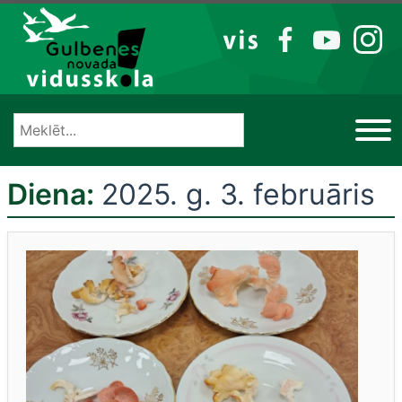
Izlaist
VIS
FB
YT
IG
Diena:
2025. g. 3. februāris