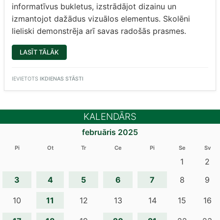
informatīvus bukletus, izstrādājot dizainu un
izmantojot dažādus vizuālos elementus. Skolēni
lieliski demonstrēja arī savas radošās prasmes.
“11.U
LASĪT TĀLĀK
APZINA
GULBENES
NOVADA
KULTŪRAS
IEVIETOTS
IKDIENAS STĀSTI
MANTOJUMU”
KALENDĀRS
februāris 2025
Pi
Ot
Tr
Ce
Pi
Se
Sv
1
2
3
4
5
6
7
8
9
11
10
12
13
14
15
16