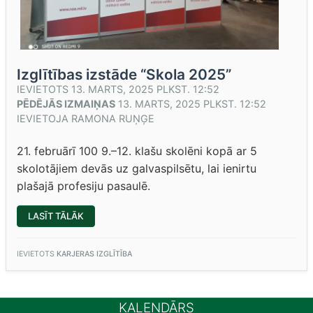
Izglītības izstāde “Skola 2025”
IEVIETOTS
13. MARTS, 2025 PLKST. 12:52
PĒDĒJĀS IZMAIŅAS
13. MARTS, 2025 PLKST. 12:52
IEVIETOJA
RAMONA RUŅĢE
21. februārī 100 9.–12. klašu skolēni kopā ar 5
skolotājiem devās uz galvaspilsētu, lai ienirtu
plašajā profesiju pasaulē.
“IZGLĪTĪBAS
LASĪT TĀLĀK
IZSTĀDE
“SKOLA
2025””
IEVIETOTS
KARJERAS IZGLĪTĪBA
KALENDĀRS