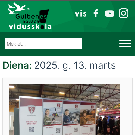
Izlaist
VIS
FB
YT
IG
Diena:
2025. g. 13. marts