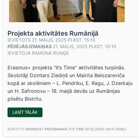
Projekta aktivitātes Rumānijā
IEVIETOTS
21. MAIJS, 2025 PLKST. 15:10
PĒDĒJĀS IZMAIŅAS
21. MAIJS, 2025 PLKST. 15:10
IEVIETOJA
RAMONA RUŅĢE
Erasmus+ projekta “It’s Time” aktivitātes turpinās.
Skolotāji Dzintars Ziediņš un Mairita Belozareviča
kopā ar skolēniem – L. Pendriku, E. Ragu, J. Dzerkaļu
un H. Safronovu – 18. maijā devās uz Rumānijas
pilsētu Bistritu.
“PROJEKTA
LASĪT TĀLĀK
AKTIVITĀTES
RUMĀNIJĀ”
IEVIETOTS
ERASMUS+ PROGRAMMA: IT’S TIME (01.12.2023.–30.11.2026.)