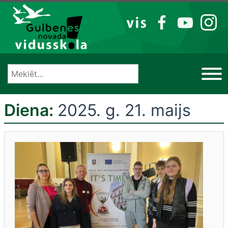
Izlaist
VIS
FB
YT
IG
Diena:
2025. g. 21. maijs