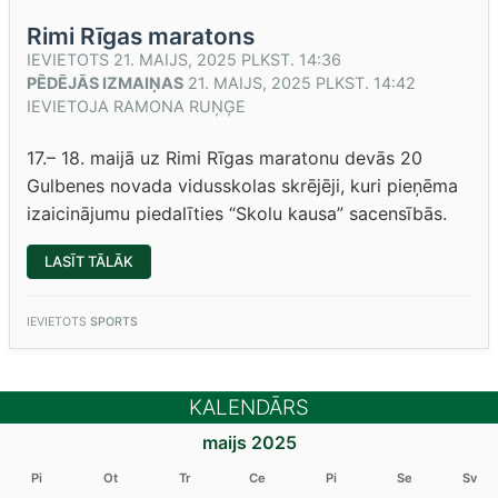
Rimi Rīgas maratons
IEVIETOTS
21. MAIJS, 2025 PLKST. 14:36
PĒDĒJĀS IZMAIŅAS
21. MAIJS, 2025 PLKST. 14:42
IEVIETOJA
RAMONA RUŅĢE
17.– 18. maijā uz Rimi Rīgas maratonu devās 20
Gulbenes novada vidusskolas skrējēji, kuri pieņēma
izaicinājumu piedalīties “Skolu kausa” sacensībās.
“RIMI
LASĪT TĀLĀK
RĪGAS
MARATONS”
IEVIETOTS
SPORTS
KALENDĀRS
maijs 2025
Pi
Ot
Tr
Ce
Pi
Se
Sv