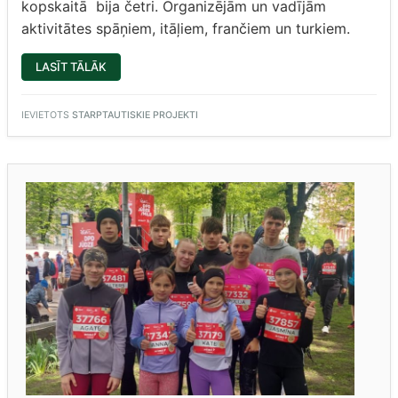
kopskaitā bija četri. Organizējām un vadījām
aktivitātes spāņiem, itāļiem, frančiem un turkiem.
“6.N
LASĪT TĀLĀK
KLASES
SKOLĒNI
–
AKTĪVI
IEVIETOTS
STARPTAUTISKIE PROJEKTI
UN
DARBĪGI”