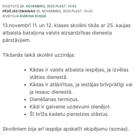
IEVIETOTS
20. NOVEMBRIS, 2025 PLKST. 10:02
PĒDĒJĀS IZMAIŅAS
20. NOVEMBRIS, 2025 PLKST. 10:02
IEVIETOJA
RAMONA RUŅĢE
13.novembrī 11. un 12. klases skolēni tikās ar 25. kaujas
atbalsta bataljona valsts aizsardzības dienesta
pārstāvjiem.
Tikšanās laikā skolēni uzzināja:
Kādas ir valsts atbalsta iespējas, ja izvēlas
stāties dienestā.
Kādas ir atšķirības, ja iestājas brīvprātīgi vai
ja iesauc dienestā.
Dienēšanas termiņus.
Kādi ir galvenie uzdevumi dienējot.
Šī brīža kadetu pieredzes stāstus.
Skolēniem bija arī iespēja apskatīt ekipējumu (somas).