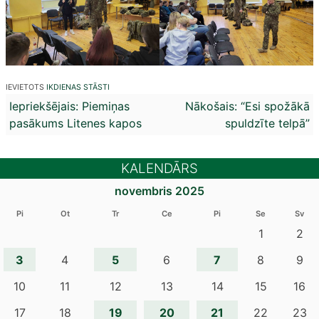
IEVIETOTS
IKDIENAS STĀSTI
Ziņu
Iepriekšējais:
Piemiņas
Nākošais:
“Esi spožākā
pasākums Litenes kapos
spuldzīte telpā”
izvēlne
KALENDĀRS
novembris 2025
Pi
Ot
Tr
Ce
Pi
Se
Sv
1
2
3
5
7
4
6
8
9
10
11
12
13
14
15
16
19
20
21
17
18
22
23