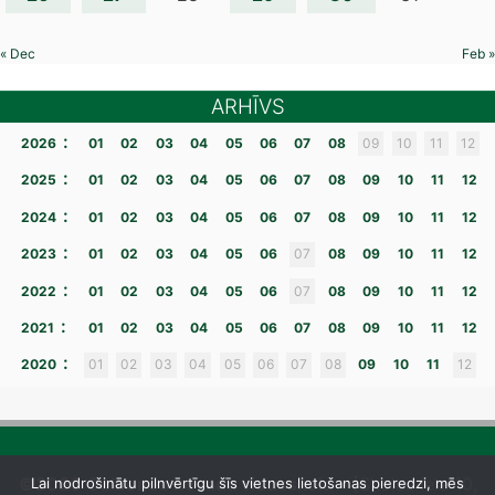
« Dec
Feb »
ARHĪVS
:
2026
01
02
03
04
05
06
07
08
09
10
11
12
:
2025
01
02
03
04
05
06
07
08
09
10
11
12
:
2024
01
02
03
04
05
06
07
08
09
10
11
12
:
2023
01
02
03
04
05
06
07
08
09
10
11
12
:
2022
01
02
03
04
05
06
07
08
09
10
11
12
:
2021
01
02
03
04
05
06
07
08
09
10
11
12
:
2020
01
02
03
04
05
06
07
08
09
10
11
12
©2026 Gulbenes novada vidusskola
– [Skolas iela 10,
Lai nodrošinātu pilnvērtīgu šīs vietnes lietošanas pieredzi, mēs