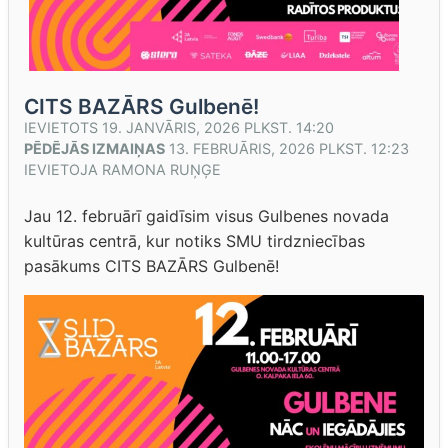
CITS BAZĀRS Gulbenē!
IEVIETOTS
19. JANVĀRIS, 2026 PLKST. 14:20
PĒDĒJĀS IZMAIŅAS
13. FEBRUĀRIS, 2026 PLKST. 12:23
IEVIETOJA
RAMONA RUŅĢE
Jau 12. februārī gaidīsim visus Gulbenes novada
kultūras centrā, kur notiks SMU tirdzniecības
pasākums CITS BAZĀRS Gulbenē!