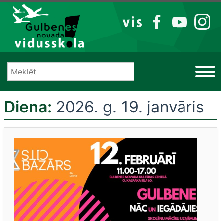
Izlaist
VIS
FB
YT
IG
Diena:
2026. g. 19. janvāris