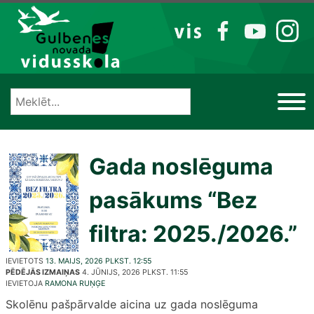
Izlaist
VIS
FB
YT
IG
Gada noslēguma
pasākums “Bez
filtra: 2025./2026.”
IEVIETOTS
13. MAIJS, 2026 PLKST. 12:55
PĒDĒJĀS IZMAIŅAS
4. JŪNIJS, 2026 PLKST. 11:55
IEVIETOJA
RAMONA RUŅĢE
Skolēnu pašpārvalde aicina uz gada noslēguma