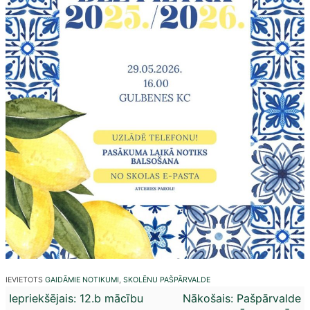
IEVIETOTS
GAIDĀMIE NOTIKUMI
,
SKOLĒNU PAŠPĀRVALDE
Ziņu
Iepriekšējais:
12.b mācību
Nākošais:
Pašpārvalde