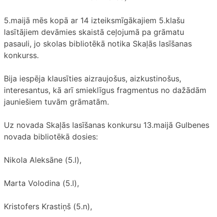
5.maijā mēs kopā ar 14 izteiksmīgākajiem 5.klašu
lasītājiem devāmies skaistā ceļojumā pa grāmatu
pasauli, jo skolas bibliotēkā notika Skaļās lasīšanas
konkurss.
Bija iespēja klausīties aizraujošus, aizkustinošus,
interesantus, kā arī smieklīgus fragmentus no dažādām
jauniešiem tuvām grāmatām.
Uz novada Skaļās lasīšanas konkursu 13.maijā Gulbenes
novada bibliotēkā dosies:
Nikola Aleksāne (5.l),
Marta Volodina (5.l),
Kristofers Krastiņš (5.n),