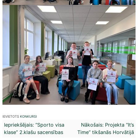
IEVIETOTS
KONKURSI
Ziņu
Iepriekšējais:
“Sporto visa
Nākošais:
Projekta “It’s
klase” 2.klašu sacensības
Time” tikšanās Horvātijā
izvēlne