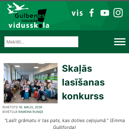
Izlaist
VIS
FB
YT
IG
Skaļās
lasīšanas
konkurss
IEVIETOTS
18. MAIJS, 2026
IEVIETOJA
RAMONA RUŅĢE
“Lasīt grāmatu ir tas pats, kas doties ceļojumā.” (Emma
Gulliforda)