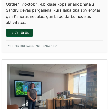
Otrdien, 7.oktobrī, 4.b klase kopā ar audzinātāju
Sandru devās pārgājienā, kura laikā tika apvienotas
gan Karjeras nedēļas, gan Labo darbu nedēļas
aktivitātes.
“4.B
LASĪT TĀLĀK
KLASES
KARJERAS
NEDĒĻAS
AKTIVITĀTES
IEVIETOTS
IKDIENAS STĀSTI
,
SADARBĪBA
UN
LABIE
DARBI”