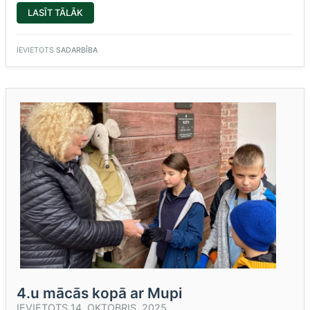
“DARBU
LASĪT TĀLĀK
IR
UZSĀKUSI
JAUNO
JURISTU
IEVIETOTS
SADARBĪBA
SKOLA”
4.u mācās kopā ar Mupi
IEVIETOTS
14. OKTOBRIS, 2025