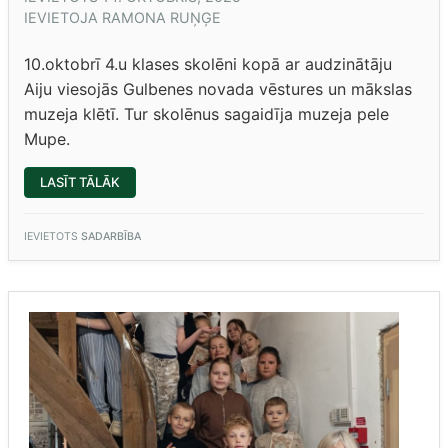
IEVIETOJA
RAMONA RUŅĢE
10.oktobrī 4.u klases skolēni kopā ar audzinātāju
Aiju viesojās Gulbenes novada vēstures un mākslas
muzeja klētī. Tur skolēnus sagaidīja muzeja pele
Mupe.
“4.U
LASĪT TĀLĀK
MĀCĀS
KOPĀ
AR
MUPI”
IEVIETOTS
SADARBĪBA