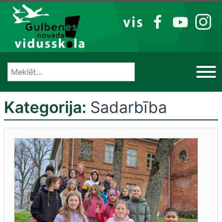
Izlaist
VIS
FB
YT
IG
Kategorija:
Sadarbība