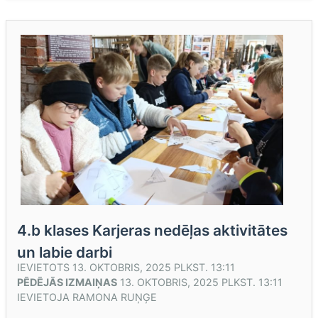
4.b klases Karjeras nedēļas aktivitātes
un labie darbi
IEVIETOTS
13. OKTOBRIS, 2025 PLKST. 13:11
PĒDĒJĀS IZMAIŅAS
13. OKTOBRIS, 2025 PLKST. 13:11
IEVIETOJA
RAMONA RUŅĢE