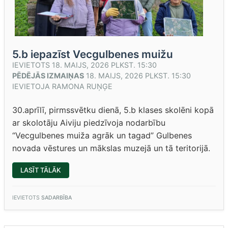
5.b iepazīst Vecgulbenes muižu
IEVIETOTS
18. MAIJS, 2026 PLKST. 15:30
PĒDĒJĀS IZMAIŅAS
18. MAIJS, 2026 PLKST. 15:30
IEVIETOJA
RAMONA RUŅĢE
30.aprīlī, pirmssvētku dienā, 5.b klases skolēni kopā
ar skolotāju Aiviju piedzīvoja nodarbību
“Vecgulbenes muiža agrāk un tagad” Gulbenes
novada vēstures un mākslas muzejā un tā teritorijā.
“5.B
LASĪT TĀLĀK
IEPAZĪST
VECGULBENES
MUIŽU”
IEVIETOTS
SADARBĪBA