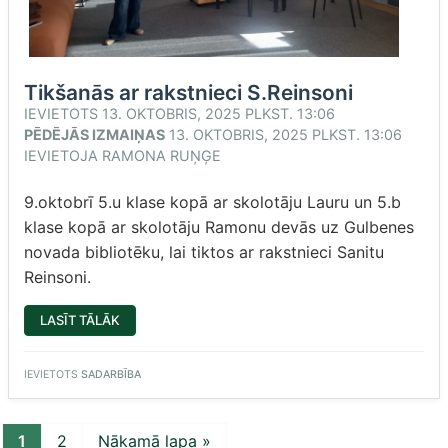
Tikšanās ar rakstnieci S.Reinsoni
IEVIETOTS
13. OKTOBRIS, 2025 PLKST. 13:06
PĒDĒJĀS IZMAIŅAS
13. OKTOBRIS, 2025 PLKST. 13:06
IEVIETOJA
RAMONA RUŅĢE
9.oktobrī 5.u klase kopā ar skolotāju Lauru un 5.b
klase kopā ar skolotāju Ramonu devās uz Gulbenes
novada bibliotēku, lai tiktos ar rakstnieci Sanitu
Reinsoni.
“TIKŠANĀS
LASĪT TĀLĀK
AR
RAKSTNIECI
S.REINSONI”
IEVIETOTS
SADARBĪBA
1
2
Nākamā lapa »