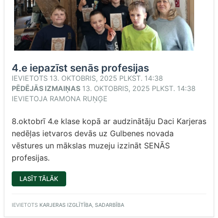
4.e iepazīst senās profesijas
IEVIETOTS
13. OKTOBRIS, 2025 PLKST. 14:38
PĒDĒJĀS IZMAIŅAS
13. OKTOBRIS, 2025 PLKST. 14:38
IEVIETOJA
RAMONA RUŅĢE
8.oktobrī 4.e klase kopā ar audzinātāju Daci Karjeras
nedēļas ietvaros devās uz Gulbenes novada
vēstures un mākslas muzeju izzināt SENĀS
profesijas.
“4.E
LASĪT TĀLĀK
IEPAZĪST
SENĀS
PROFESIJAS”
IEVIETOTS
KARJERAS IZGLĪTĪBA
,
SADARBĪBA