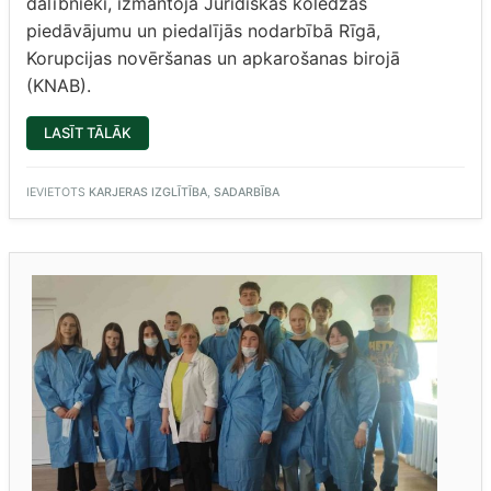
dalībnieki, izmantoja Juridiskās koledžas
piedāvājumu un piedalījās nodarbībā Rīgā,
Korupcijas novēršanas un apkarošanas birojā
(KNAB).
“NODARBĪBA
LASĪT TĀLĀK
KNAB”
IEVIETOTS
KARJERAS IZGLĪTĪBA
,
SADARBĪBA