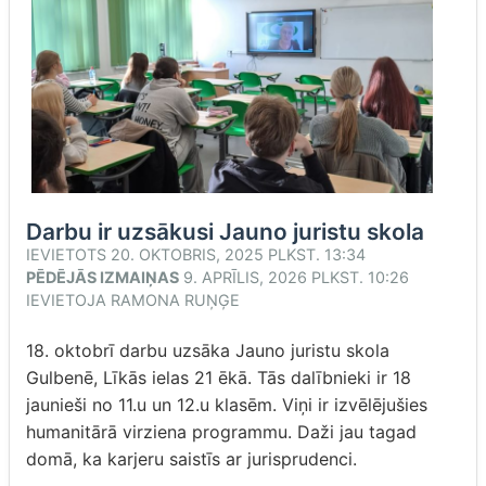
Darbu ir uzsākusi Jauno juristu skola
IEVIETOTS
20. OKTOBRIS, 2025 PLKST. 13:34
PĒDĒJĀS IZMAIŅAS
9. APRĪLIS, 2026 PLKST. 10:26
IEVIETOJA
RAMONA RUŅĢE
18. oktobrī darbu uzsāka Jauno juristu skola
Gulbenē, Līkās ielas 21 ēkā. Tās dalībnieki ir 18
jaunieši no 11.u un 12.u klasēm. Viņi ir izvēlējušies
humanitārā virziena programmu. Daži jau tagad
domā, ka karjeru saistīs ar jurisprudenci.