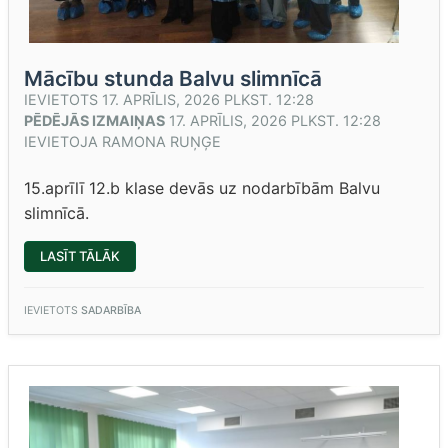
Mācību stunda Balvu slimnīcā
IEVIETOTS
17. APRĪLIS, 2026 PLKST. 12:28
PĒDĒJĀS IZMAIŅAS
17. APRĪLIS, 2026 PLKST. 12:28
IEVIETOJA
RAMONA RUŅĢE
15.aprīlī 12.b klase devās uz nodarbībām Balvu
slimnīcā.
“MĀCĪBU
LASĪT TĀLĀK
STUNDA
BALVU
SLIMNĪCĀ”
IEVIETOTS
SADARBĪBA