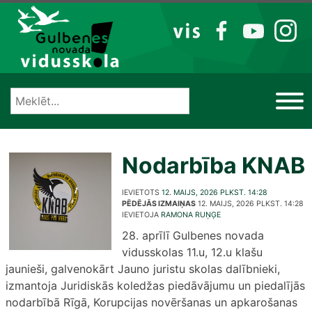
Izlaist
VIS
FB
YT
IG
Nodarbība KNAB
IEVIETOTS
12. MAIJS, 2026 PLKST. 14:28
PĒDĒJĀS IZMAIŅAS
12. MAIJS, 2026 PLKST. 14:28
IEVIETOJA
RAMONA RUŅĢE
28. aprīlī Gulbenes novada
vidusskolas 11.u, 12.u klašu
jaunieši, galvenokārt Jauno juristu skolas dalībnieki,
izmantoja Juridiskās koledžas piedāvājumu un piedalījās
nodarbībā Rīgā, Korupcijas novēršanas un apkarošanas