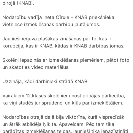
birojā (KNAB).
Nodarbību vadīja Ineta Cīrule – KNAB priekšnieka
vietniece izmeklēšanas darbību jautājumos.
Jaunieši ieguva plašākas zināšanas par to, kas ir
korupcija, kas ir KNAB, kādas ir KNAB darbības jomas.
Skolēni iepazinās ar izmeklēšanas piemēriem, pētot foto
un skatoties video materiālus.
Uzzināja, kādi darbinieki strādā KNAB.
Vairākiem 12.klases skolēniem nostiprinājās pārliecība,
ka viņi studēs jurisprudenci un kļūs par izmeklētājiem.
Nodarbības otrajā daļā bija viktorīna, kurā visprecīzāk
un ātrāk atbildēja Ņikita. Apsveicam! Pēc tam tika
parādītas izmeklēšanas telpas, jaunieši tika iepazīstināti