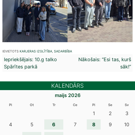
IEVIETOTS
KARJERAS IZGLĪTĪBA
,
SADARBĪBA
Ziņu
Iepriekšējais:
10.g talko
Nākošais:
“Esi tas, kurš
Spārītes parkā
sāk!”
izvēlne
KALENDĀRS
maijs 2026
Pi
Ot
Tr
Ce
Pi
Se
Sv
1
2
3
6
8
4
5
7
9
10