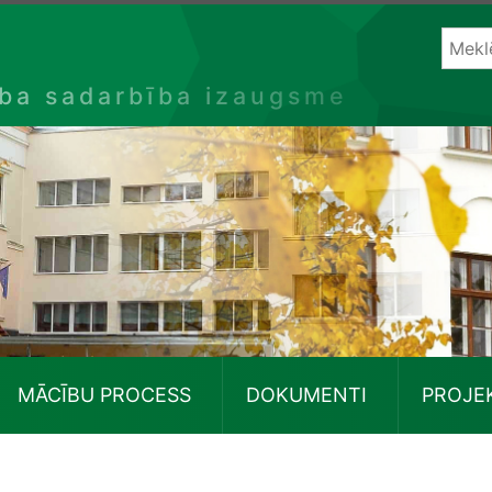
ība sadarbība izaugsme
MĀCĪBU PROCESS
DOKUMENTI
PROJE