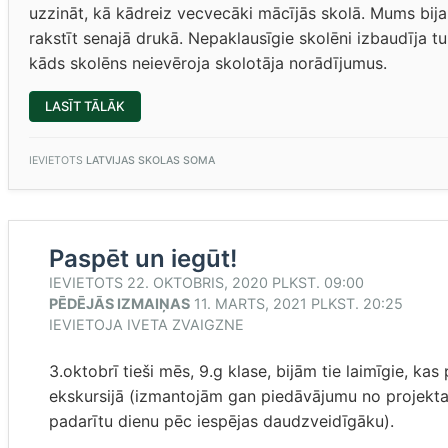
uzzināt, kā kādreiz vecvecāki mācījās skolā. Mums bija i
rakstīt senajā drukā. Nepaklausīgie skolēni izbaudīja tu
kāds skolēns neievēroja skolotāja norādījumus.
“SENĀ
LASĪT TĀLĀK
SKOLA”
IEVIETOTS
LATVIJAS SKOLAS SOMA
Paspēt un iegūt!
IEVIETOTS
22. OKTOBRIS, 2020 PLKST. 09:00
PĒDĒJĀS IZMAIŅAS
11. MARTS, 2021 PLKST. 20:25
IEVIETOJA
IVETA ZVAIGZNE
3.oktobrī tieši mēs, 9.g klase, bijām tie laimīgie, kas
ekskursijā (izmantojām gan piedāvājumu no projekta “
padarītu dienu pēc iespējas daudzveidīgāku).