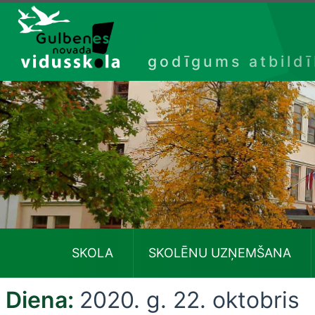
Izlaist
godīgums atbild
SKOLA
SKOLĒNU UZŅEMŠANA
Diena:
2020. g. 22. oktobris