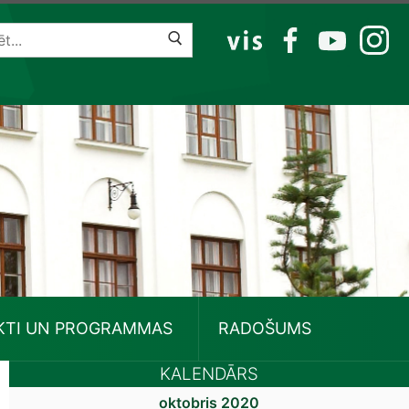
VIS
FB
YT
IG
KTI UN PROGRAMMAS
RADOŠUMS
KALENDĀRS
oktobris 2020