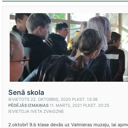
Senā skola
IEVIETOTS
22. OKTOBRIS, 2020 PLKST. 13:36
PĒDĒJĀS IZMAIŅAS
11. MARTS, 2021 PLKST. 20:25
IEVIETOJA
IVETA ZVAIGZNE
2.oktobrī 9.b klase devās uz Valmieras muzeju, lai apm