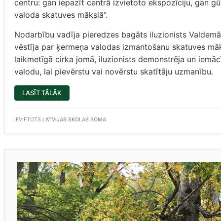
centru: gan iepazīt centrā izvietoto ekspozīciju, gan gū
valoda skatuves mākslā”.
Nodarbību vadīja pieredzes bagāts iluzionists Valdemā
vēstīja par ķermeņa valodas izmantošanu skatuves māksl
laikmetīgā cirka jomā, iluzionists demonstrēja un iemā
valodu, lai pievērstu vai novērstu skatītāju uzmanību.
“ZINOO
LASĪT TĀLĀK
CENTRA
APMEKLĒJUMS”
IEVIETOTS
LATVIJAS SKOLAS SOMA