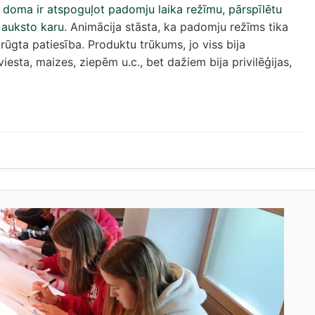
s doma ir atspoguļot padomju laika režīmu, pārspīlētu
 auksto karu.
Animācija stāsta, ka padomju režīms tika
 rūgta patiesība. Produktu trūkums, jo viss bija
esta, maizes, ziepēm u.c., bet dažiem bija privilēģijas,