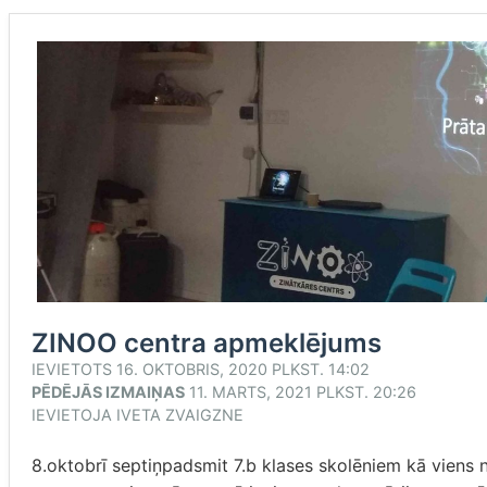
ZINOO centra apmeklējums
IEVIETOTS
16. OKTOBRIS, 2020 PLKST. 14:02
PĒDĒJĀS IZMAIŅAS
11. MARTS, 2021 PLKST. 20:26
IEVIETOJA
IVETA ZVAIGZNE
8.oktobrī septiņpadsmit 7.b klases skolēniem kā viens