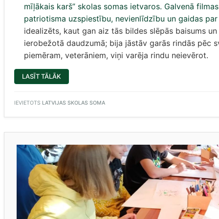
mīļākais karš” skolas somas ietvaros. Galvenā filma
patriotisma uzspiestību, nevienlīdzību un gaidas par
idealizēts, kaut gan aiz tās bildes slēpās baisums un
ierobežotā daudzumā; bija jāstāv garās rindās pēc svi
piemēram, veterāniem, viņi varēja rindu neievērot.
“9.U
LASĪT TĀLĀK
KLASE
UN
KINO
KĀ
IEVIETOTS
LATVIJAS SKOLAS SOMA
STĀSTS
PAR
LAIKMETU”