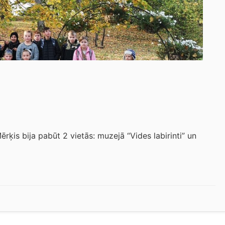
ērķis bija pabūt 2 vietās: muzejā “Vides labirinti” un