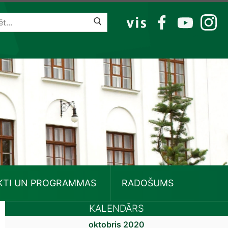
VIS
FB
YT
IG
KTI UN PROGRAMMAS
RADOŠUMS
KALENDĀRS
oktobris 2020