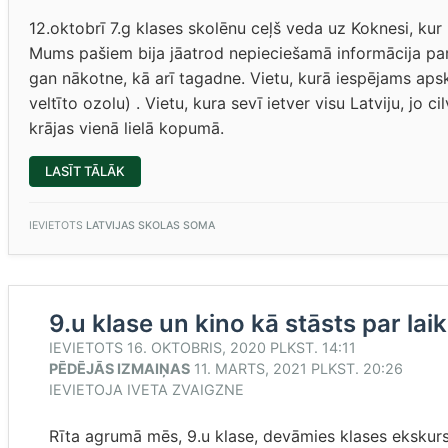
12.oktobrī 7.g klases skolēnu ceļš veda uz Koknesi, kur
Mums pašiem bija jāatrod nepieciešamā informācija par 
gan nākotne, kā arī tagadne. Vietu, kurā iespējams ap
veltīto ozolu) . Vietu, kura sevī ietver visu Latviju, j
krājas vienā lielā kopumā.
“LIKTENIS
LASĪT TĀLĀK
UN
DĀRZS=LIKTEŅDĀRZS”
IEVIETOTS
LATVIJAS SKOLAS SOMA
9.u klase un kino kā stāsts par la
IEVIETOTS
16. OKTOBRIS, 2020 PLKST. 14:11
PĒDĒJĀS IZMAIŅAS
11. MARTS, 2021 PLKST. 20:26
IEVIETOJA
IVETA ZVAIGZNE
Rīta agrumā mēs, 9.u klase, devāmies klases ekskurs