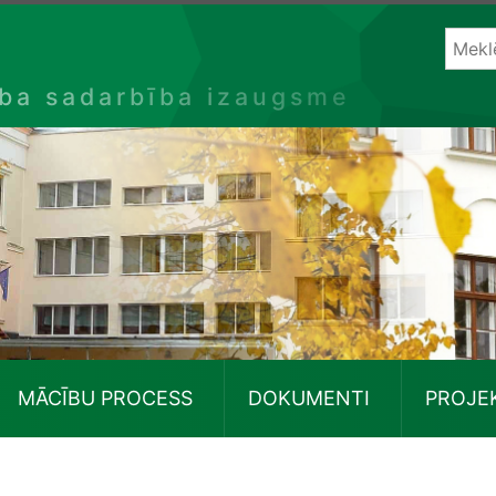
ība sadarbība izaugsme
MĀCĪBU PROCESS
DOKUMENTI
PROJE