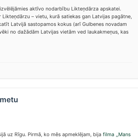
 izvēlējāmies aktīvo nodarbību Likteņdārza apskatei.
Likteņdārzu – vietu, kurā satiekas gan Latvijas pagātne,
skatīt Latvijā sastopamos kokus (arī Gulbenes novadam
o cilvēki no dažādām Latvijas vietām ved laukakmeņus, kas
ikmetu
ijā uz Rīgu. Pirmā, ko mēs apmeklējam, bija
filma ,,Mans