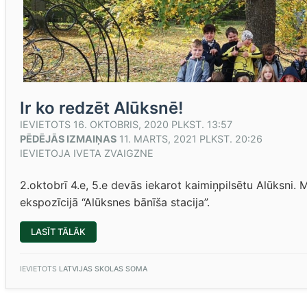
Ir ko redzēt Alūksnē!
IEVIETOTS
16. OKTOBRIS, 2020 PLKST. 13:57
PĒDĒJĀS IZMAIŅAS
11. MARTS, 2021 PLKST. 20:26
IEVIETOJA
IVETA ZVAIGZNE
2.oktobrī 4.e, 5.e devās iekarot kaimiņpilsētu Alūksni. M
ekspozīcijā “Alūksnes bānīša stacija”.
“IR
LASĪT TĀLĀK
KO
REDZĒT
ALŪKSNĒ!”
IEVIETOTS
LATVIJAS SKOLAS SOMA