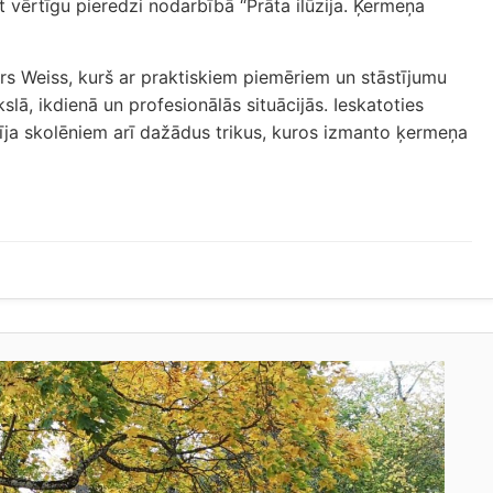
t vērtīgu pieredzi nodarbībā “Prāta ilūzija. Ķermeņa
rs Weiss, kurš ar praktiskiem piemēriem un stāstījumu
ā, ikdienā un profesionālās situācijās. Ieskatoties
cīja skolēniem arī dažādus trikus, kuros izmanto ķermeņa