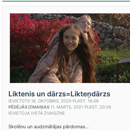
Liktenis un dārzs=Likteņdārzs
IEVIETOTS
16. OKTOBRIS, 2020 PLKST. 16:08
PĒDĒJĀS IZMAIŅAS
11. MARTS, 2021 PLKST. 20:26
IEVIETOJA
IVETA ZVAIGZNE
Skolēnu un audzinātājas pārdomas…