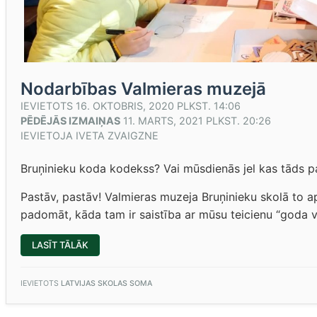
Nodarbības Valmieras muzejā
IEVIETOTS
16. OKTOBRIS, 2020 PLKST. 14:06
PĒDĒJĀS IZMAIŅAS
11. MARTS, 2021 PLKST. 20:26
IEVIETOJA
IVETA ZVAIGZNE
Bruņinieku koda kodekss? Vai mūsdienās jel kas tāds p
Pastāv, pastāv! Valmieras muzeja Bruņinieku skolā to ap
padomāt, kāda tam ir saistība ar mūsu teicienu “goda v
“NODARBĪBAS
LASĪT TĀLĀK
VALMIERAS
MUZEJĀ”
IEVIETOTS
LATVIJAS SKOLAS SOMA