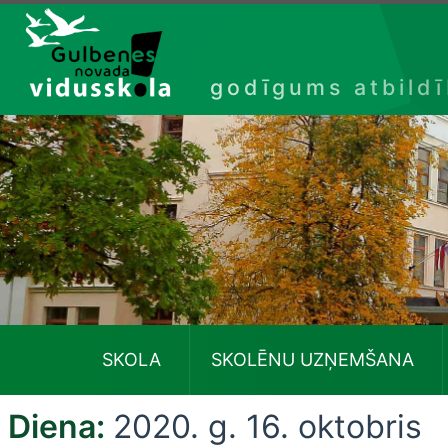
Izlaist
godīgums atbild
SKOLA
SKOLĒNU UZŅEMŠANA
Diena:
2020. g. 16. oktobris