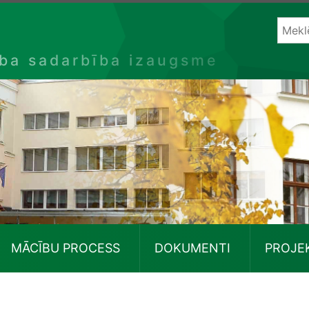
ība sadarbība izaugsme
MĀCĪBU PROCESS
DOKUMENTI
PROJE