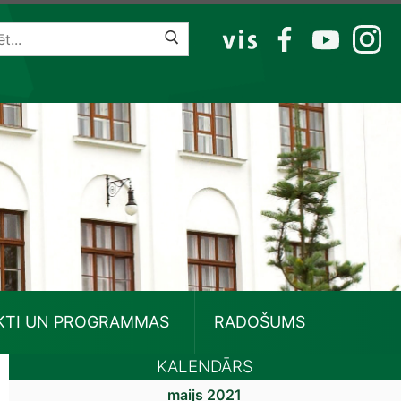
VIS
FB
YT
IG
KTI UN PROGRAMMAS
RADOŠUMS
KALENDĀRS
maijs 2021