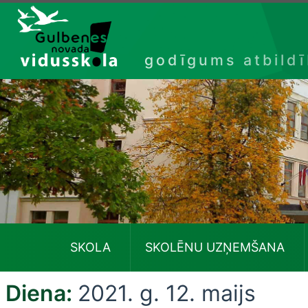
Izlaist
godīgums atbild
SKOLA
SKOLĒNU UZŅEMŠANA
Diena:
2021. g. 12. maijs