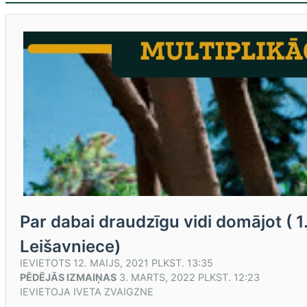
Par dabai draudzīgu vidi domājot ( 1
Leišavniece)
IEVIETOTS
12. MAIJS, 2021 PLKST. 13:35
PĒDĒJĀS IZMAIŅAS
3. MARTS, 2022 PLKST. 12:23
IEVIETOJA
IVETA ZVAIGZNE