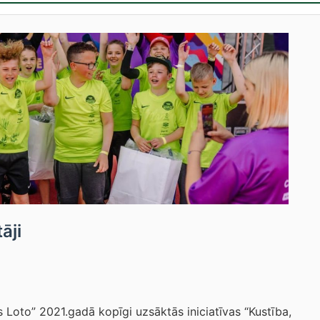
āji
 Loto” 2021.gadā kopīgi uzsāktās iniciatīvas “Kustība,