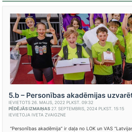
5.b – Personības akadēmijas uzvarēt
IEVIETOTS
26. MAIJS, 2022 PLKST. 09:32
PĒDĒJĀS IZMAIŅAS
27. SEPTEMBRIS, 2024 PLKST. 15:15
IEVIETOJA
IVETA ZVAIGZNE
“Personības akadēmija” ir daļa no LOK un VAS “Latvijas