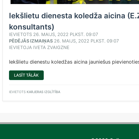
Iekšlietu dienesta koledža aicina (
konsultants)
IEVIETOTS
26. MAIJS, 2022 PLKST. 09:07
PĒDĒJĀS IZMAIŅAS
26. MAIJS, 2022 PLKST. 09:07
IEVIETOJA
IVETA ZVAIGZNE
Iekšlietu dienestu koledžas aicina jauniešus pievienoti
“IEKŠLIETU
LASĪT TĀLĀK
DIENESTA
KOLEDŽA
AICINA
(E.ZAUBE,
IEVIETOTS
KARJERAS IZGLĪTĪBA
PEDAGOGS-
KARJERAS
KONSULTANTS)”