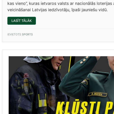
kas vieno”, kuras ietvaros valsts ar nacionālās loterija
veicināšanai Latvijas iedzīvotāju, īpaši jauniešu vidū.
“5.B
LASĪT TĀLĀK
–
PERSONĪBAS
AKADĒMIJAS
UZVARĒTĀJI”
IEVIETOTS
SPORTS