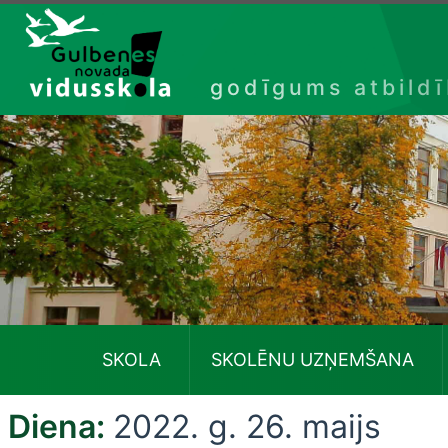
Izlaist
godīgums atbild
SKOLA
SKOLĒNU UZŅEMŠANA
Diena:
2022. g. 26. maijs