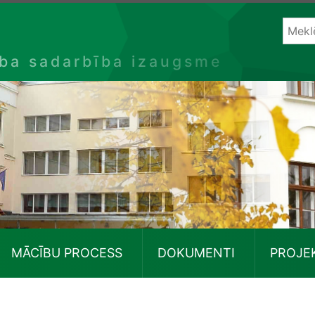
ība sadarbība izaugsme
MĀCĪBU PROCESS
DOKUMENTI
PROJE