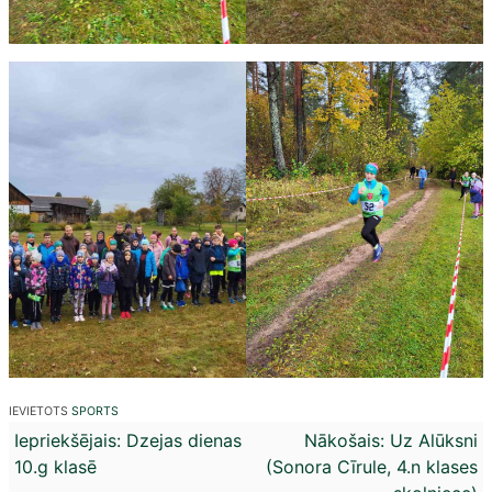
IEVIETOTS
SPORTS
Ziņu
Iepriekšējais:
Dzejas dienas
Nākošais:
Uz Alūksni
10.g klasē
(Sonora Cīrule, 4.n klases
izvēlne