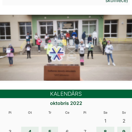
skolniece)
KALENDĀRS
oktobris 2022
Pi
Ot
Tr
Ce
Pi
Se
Sv
1
2
4
5
8
9
3
6
7