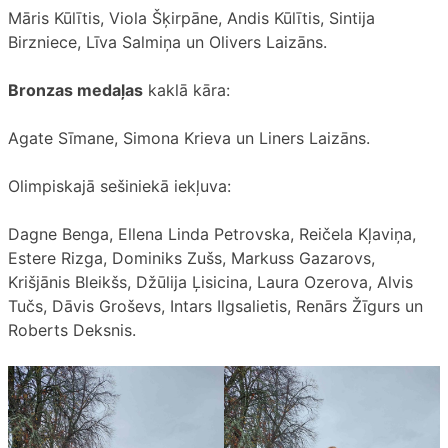
Māris Kūlītis, Viola Šķirpāne, Andis Kūlītis, Sintija
Birzniece, Līva Salmiņa un Olivers Laizāns.
Bronzas medaļas
kaklā kāra:
Agate Sīmane, Simona Krieva un Liners Laizāns.
Olimpiskajā sešiniekā iekļuva:
Dagne Benga, Ellena Linda Petrovska, Reičela Kļaviņa,
Estere Rizga, Dominiks Zušs, Markuss Gazarovs,
Krišjānis Bleikšs, Džūlija Ļisicina, Laura Ozerova, Alvis
Tučs, Dāvis Groševs, Intars Ilgsalietis, Renārs Žīgurs un
Roberts Deksnis.