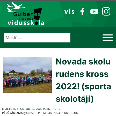
Izlaist
VIS
FB
YT
IG
Novada skolu
rudens kross
2022! (sporta
skolotāji)
IEVIETOTS
8. OKTOBRIS, 2022 PLKST. 10:10
PĒDĒJĀS IZMAIŅAS
27. SEPTEMBRIS, 2024 PLKST. 15:15