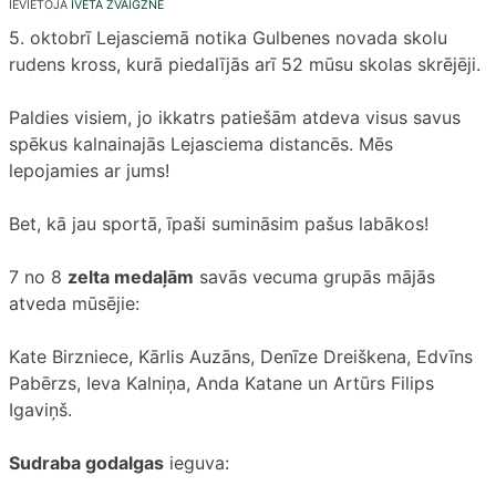
IEVIETOJA
IVETA ZVAIGZNE
5. oktobrī Lejasciemā notika Gulbenes novada skolu
rudens kross, kurā piedalījās arī 52 mūsu skolas skrējēji.
Paldies visiem, jo ikkatrs patiešām atdeva visus savus
spēkus kalnainajās Lejasciema distancēs. Mēs
lepojamies ar jums!
Bet, kā jau sportā, īpaši sumināsim pašus labākos!
7 no 8
zelta medaļām
savās vecuma grupās mājās
atveda mūsējie:
Kate Birzniece, Kārlis Auzāns, Denīze Dreiškena, Edvīns
Pabērzs, Ieva Kalniņa, Anda Katane un Artūrs Filips
Igaviņš.
Sudraba godalgas
ieguva: